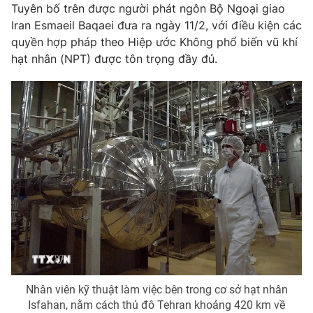
Phim VTV
Tuyên bố trên được người phát ngôn Bộ Ngoại giao
Giải trí
Iran Esmaeil Baqaei đưa ra ngày 11/2, với điều kiện các
Hậu trường
quyền hợp pháp theo Hiệp ước Không phổ biến vũ khí
Điện ảnh
Đời sống
hạt nhân (NPT) được tôn trọng đầy đủ.
Nhân vật
Âm nhạc
Du lịch
Khán giả
Giáo dục
Sao
Làm đẹp
Giải sao mai
Tuyển sinh
Công nghệ
Chất lượng cuộc sống
Học trực tuyến
Hitech Công nghệ tương lai
Giao lưu trực tuyến
Sản phẩm
Lịch phát sóng
Thị trường
Tư vấn
Chuyên mục khác
Nhân viên kỹ thuật làm việc bên trong cơ sở hạt nhân
Emagazine
Podcast
Isfahan, nằm cách thủ đô Tehran khoảng 420 km về