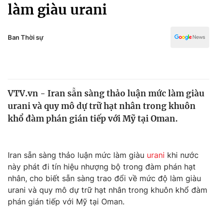
Chính trị
làm giàu urani
Truyền hình
Văn hóa - Giải trí
Xã hội
Y tế
Ban Thời sự
Đời sống
Pháp luật
Công nghệ
Giáo dục
Y tế
VTV.vn - Iran sẵn sàng thảo luận mức làm giàu
urani và quy mô dự trữ hạt nhân trong khuôn
Thế giới
khổ đàm phán gián tiếp với Mỹ tại Oman.
Tin tức
Kinh tế
Thế giới đó đây
Iran sẵn sàng thảo luận mức làm giàu
urani
khi nước
Tài chính
này phát đi tín hiệu nhượng bộ trong đàm phán hạt
Dữ liệu và đời sống
Câu chuyện quốc tế
nhân, cho biết sẵn sàng trao đổi về mức độ làm giàu
Thị trường
urani và quy mô dự trữ hạt nhân trong khuôn khổ đàm
Truyền hình
phán gián tiếp với Mỹ tại Oman.
Góc doanh nghiệp