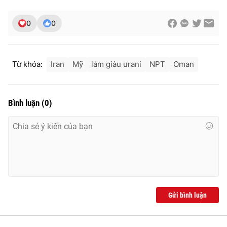
Ðiện thoại Thời báo VTV:
024.66 897 897
Email:
toasoan@vtv.vn
0
0
Liên hệ quảng cáo:
024-7300.7108
Từ khóa:
Iran
Mỹ
làm giàu urani
NPT
Oman
Bình luận
(
0
)
® Cấm sao chép dưới mọi hình thức nếu không có sự chấp
thuận bằng văn bản. Ghi rõ nguồn VTV.vn khi phát hành lại
Gửi bình luận
thông tin từ website này.