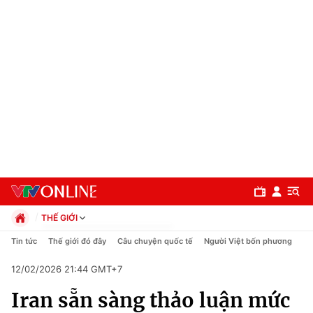
THẾ GIỚI
Chính trị
Tin tức
Thế giới đó đây
Câu chuyện quốc tế
Người Việt bốn phương
Xã hội
12/02/2026 21:44 GMT+7
Pháp luật
Chuyên mục
Kinh tế
Iran sẵn sàng thảo luận mức
Thể thao