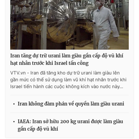
THỜI BÁO VTV
Iran tăng dự trữ urani làm giàu gần cấp độ vũ khí
Theo dõi báo trên
hạt nhân trước khi Israel tấn công
VTV.vn - Iran đã tăng kho dự trữ urani làm giàu lên
Cơ quan chủ quản:
Đài Truyền hình Việt Nam
gần mức có thể sử dụng làm vũ khí hạt nhân trước khi
Israel tiến hành các cuộc không kích vào nước này...
Cơ quan báo chí:
Thời báo VTV
Giấy phép hoạt động báo in và báo điện tử số 483/GP-BTTTT
cấp ngày 29/12/2023
Iran không đàm phán về quyền làm giàu urani
Tổng Biên tập:
Vũ Thanh Thủy
Phó Tổng Biên tập:
Nguyễn Thị Mỹ Hạnh, Phạm Quốc Thắng,
IAEA: Iran sở hữu 200 kg urani được làm giàu
Nguyễn Trọng Ninh
gần cấp độ vũ khí
Tổng đài VTV:
024.38 355 931 - 024.38 355 932