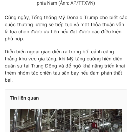
phía Nam (Ảnh: AP/TTXVN)
Photo
Infographic
Cùng ngày, Tổng thống Mỹ Donald Trump cho biết các
cuộc thương lượng sẽ tiếp tục và một thỏa thuận vẫn
Video
Shorts video
là lựa chọn được ưu tiên nếu đạt được các điều kiện
phù hợp.
VTV Money
VTV Thể thao
Diễn biến ngoại giao diễn ra trong bối cảnh căng
thẳng khu vực gia tăng, khi Mỹ tăng cường hiện diện
VTV Sức khoẻ
Bất động sản
quân sự tại Trung Đông và để ngỏ khả năng triển khai
thêm nhóm tác chiến tàu sân bay nếu đàm phán thất
Thị trường 24h
Tấm lòng Việt
bại.
VTV4
Vươn mình bằng AI
Tin liên quan
VTV9
VTV8
Liên hệ tòa soạn
English