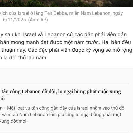
kích của Israel ở làng Teir Debba, miền Nam Lebanon, ngày
6/11/2025. (Ảnh: AP)
y sau khi Israel và Lebanon cử các đặc phái viên dân
g bắn mong manh đạt được một năm trước. Hai bên đều
 thuận này. Các đặc phái viên được kỳ vọng sẽ mở rộng
n là đối thủ lâu năm.
l tấn công Lebanon dữ dội, lo ngại bùng phát cuộc xung
ới
n - Một loạt vụ tấn công gần đây của Israel nhằm vào thủ đô
t và miền Nam Lebanon làm gia tăng lo ngại bùng phát một
xung đột mới.