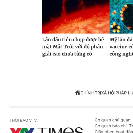
Lần đầu tiên chụp được bề
Mỹ lần đầ
mặt Mặt Trời với độ phân
vaccine 
giải cao chưa từng có
công ng
CHÍNH TRỊ
XÃ HỘI
PHÁP L
Cơ quan chủ quản:
THỜI BÁO VTV
Cơ quan báo chí:
T
Giấy phép hoạt độn