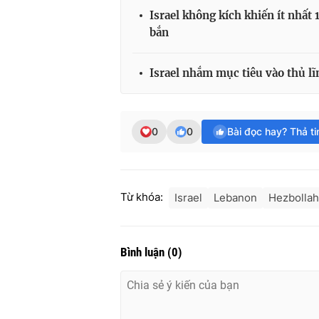
Israel không kích khiến ít nhất
bắn
Israel nhắm mục tiêu vào thủ l
0
0
Bài đọc hay? Thả t
Từ khóa:
Israel
Lebanon
Hezbollah
Bình luận
(
0
)