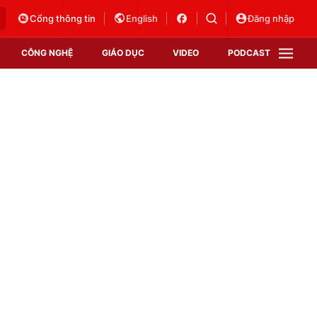
Cổng thông tin
English
Đăng nhập
CÔNG NGHỆ
GIÁO DỤC
VIDEO
PODCAST
VTV Money
VTV Thể thao
VTV Sức khoẻ
Bất động sản
Thị trường 24h
Tấm lòng Việt
Vươn mình bằng AI
VTV4
VTV8
VTV9
Lịch phát sóng
Giao lưu trực tuyến
Sự kiện