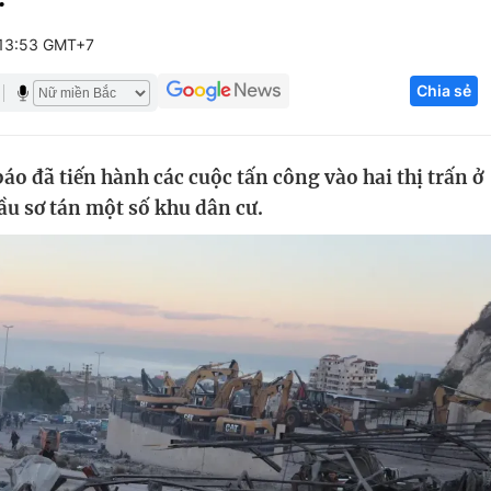
Góc ảnh
 13:53 GMT+7
Chia sẻ
Giáo dục
Công nghệ
Tuyển sinh
Hitech Công ng
áo đã tiến hành các cuộc tấn công vào hai thị trấn ở
Học trực tuyến
Sản phẩm
u sơ tán một số khu dân cư.
g
Thị trường
Tư vấn