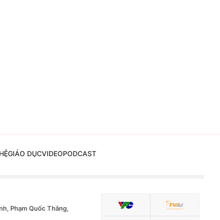
HỆ
GIÁO DỤC
VIDEO
PODCAST
nh, Phạm Quốc Thắng,