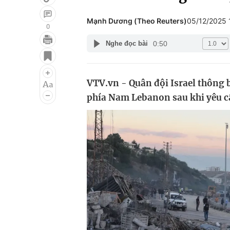
Mạnh Dương (Theo Reuters)
05/12/2025
0
0:50
Nghe đọc bài
Giải trí
Đời sống
Điện ảnh
Du lịch
VTV.vn - Quân đội Israel thông b
Âm nhạc
Làm đẹp
phía Nam Lebanon sau khi yêu cầ
Sao
Chất lượng cuộc sốn