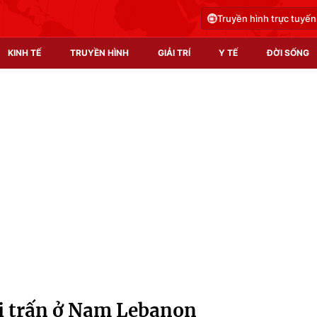
Truyền hình trực tuyến
KINH TẾ
TRUYỀN HÌNH
GIẢI TRÍ
Y TẾ
ĐỜI SỐNG
Pháp luật
Y tế
Truyền hình
Multimedia
Phim VTV
Video
Hậu trường
Shorts video
Nhân vật
Podcast
Khán giả
EMagazine
Giải sao mai
Photo
hị trấn ở Nam Lebanon
Infographic