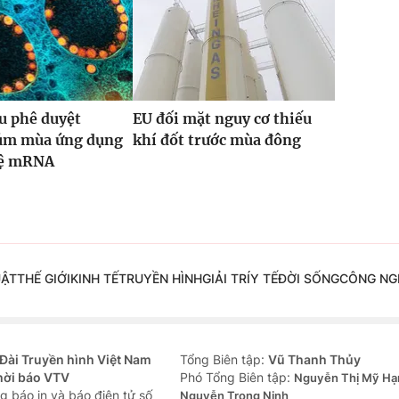
u phê duyệt
EU đối mặt nguy cơ thiếu
cúm mùa ứng dụng
khí đốt trước mùa đông
hệ mRNA
UẬT
THẾ GIỚI
KINH TẾ
TRUYỀN HÌNH
GIẢI TRÍ
Y TẾ
ĐỜI SỐNG
CÔNG NG
Đài Truyền hình Việt Nam
Tổng Biên tập:
Vũ Thanh Thủy
hời báo VTV
Phó Tổng Biên tập:
Nguyễn Thị Mỹ Hạ
g báo in và báo điện tử số
Nguyễn Trọng Ninh