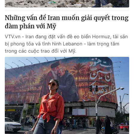
Giấy phép hoạt động báo in và báo điện tử số 483/GP-BTTTT
cấp ngày 29/12/2023
Những vấn đề Iran muốn giải quyết trong
Tổng Biên tập:
Vũ Thanh Thủy
đàm phán với Mỹ
Phó Tổng Biên tập:
Nguyễn Thị Mỹ Hạnh, Phạm Quốc Thắng,
Nguyễn Trọng Ninh
VTV.vn - Iran đang đặt vấn đề eo biển Hormuz, tài sản
Tổng đài VTV:
024.38 355 931 - 024.38 355 932
bị phong tỏa và tình hình Lebanon - làm trọng tâm
Ðiện thoại Thời báo VTV:
024.66 897 897
trong các cuộc trao đổi với Mỹ.
Email:
toasoan@vtv.vn
Liên hệ quảng cáo:
024-7300.7108