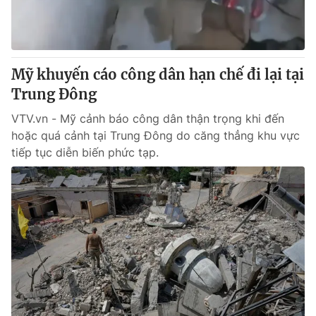
Giao lưu trực tuyến
Sản phẩm
Lịch phát sóng
Thị trường
Tư vấn
Mỹ khuyến cáo công dân hạn chế đi lại tại
Trung Đông
Chuyên mục khác
Emagazine
VTV.vn - Mỹ cảnh báo công dân thận trọng khi đến
Podcast
hoặc quá cảnh tại Trung Đông do căng thẳng khu vực
tiếp tục diễn biến phức tạp.
Photo
Infographic
Video
Shorts video
VTV Money
VTV Thể thao
VTV Sức khoẻ
Bất động sản