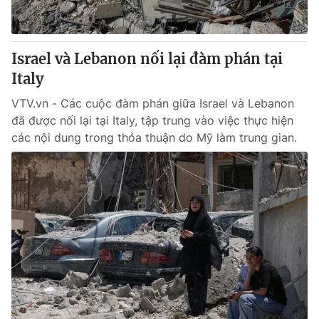
Thị trường 24h
Tấm lòng Việt
VTV4
Vươn mình bằng AI
Israel và Lebanon nối lại đàm phán tại
Italy
VTV9
VTV8
VTV.vn - Các cuộc đàm phán giữa Israel và Lebanon
đã được nối lại tại Italy, tập trung vào việc thực hiện
Liên hệ tòa soạn
English
các nội dung trong thỏa thuận do Mỹ làm trung gian.
THỜI BÁO VTV
Theo dõi báo trên
Cơ quan chủ quản:
Đài Truyền hình Việt Nam
Cơ quan báo chí:
Thời báo VTV