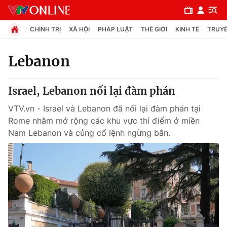
CHÍNH TRỊ
XÃ HỘI
PHÁP LUẬT
THẾ GIỚI
KINH TẾ
TRUYỀ
Lebanon
Chuyên mục
Israel, Lebanon nối lại đàm phán
Chính trị
VTV.vn - Israel và Lebanon đã nối lại đàm phán tại
Rome nhằm mở rộng các khu vực thí điểm ở miền
Xã hội
Nam Lebanon và củng cố lệnh ngừng bắn.
Pháp luật
Y tế
Thế giới