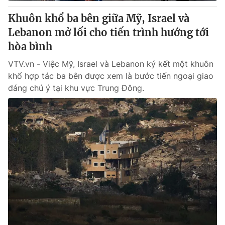
Khuôn khổ ba bên giữa Mỹ, Israel và
® Cấm sao chép dưới mọi hình thức nếu không có sự chấp
Lebanon mở lối cho tiến trình hướng tới
thuận bằng văn bản. Ghi rõ nguồn VTV.vn khi phát hành lại
hòa bình
thông tin từ website này.
VTV.vn - Việc Mỹ, Israel và Lebanon ký kết một khuôn
khổ hợp tác ba bên được xem là bước tiến ngoại giao
đáng chú ý tại khu vực Trung Đông.