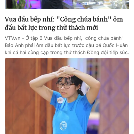
® Cấm sao chép dưới mọi hình thức nếu không có sự chấp
Vua đầu bếp nhí: "Công chúa bánh" ôm
thuận bằng văn bản. Ghi rõ nguồn VTV.vn khi phát hành lại
đầu bất lực trong thử thách mới
thông tin từ website này.
VTV.vn - Ở tập 6 Vua đầu bếp nhí, "công chúa bánh"
Bảo Anh phải ôm đầu bất lực trước cậu bé Quốc Huân
khi cả hai cùng cặp trong thử thách Đồng đội tiếp sức.