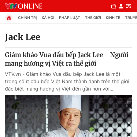
CHÍNH TRỊ
XÃ HỘI
PHÁP LUẬT
THẾ GIỚI
KINH TẾ
TRUYỀ
Jack Lee
Chuyên mục
Giám khảo Vua đầu bếp Jack Lee - Người
Chính trị
mang hương vị Việt ra thế giới
VTV.vn - Giám khảo Vua đầu bếp Jack Lee là một
Xã hội
trong số ít đầu bếp Việt Nam thành danh trên thế giới,
đặc biệt mang hương vị Việt đến gần hơn với...
Pháp luật
Y tế
Thế giới