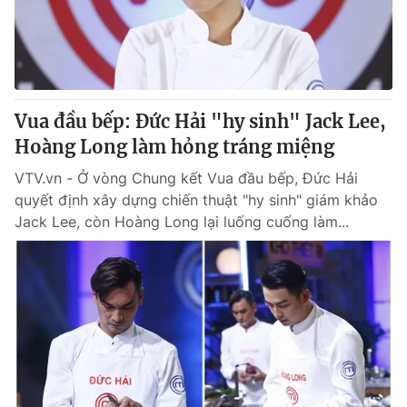
Giao lưu trực tuyến
Sản phẩm
Lịch phát sóng
Thị trường
Tư vấn
Vua đầu bếp: Đức Hải "hy sinh" Jack Lee,
Chuyên mục khác
Hoàng Long làm hỏng tráng miệng
Emagazine
Podcast
VTV.vn - Ở vòng Chung kết Vua đầu bếp, Đức Hải
quyết định xây dựng chiến thuật "hy sinh" giám khảo
Photo
Infographic
Jack Lee, còn Hoàng Long lại luống cuống làm...
Video
Shorts video
VTV Money
VTV Thể thao
VTV Sức khoẻ
Bất động sản