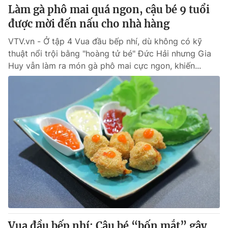
Làm gà phô mai quá ngon, cậu bé 9 tuổi
được mời đến nấu cho nhà hàng
VTV.vn - Ở tập 4 Vua đầu bếp nhí, dù không có kỹ
thuật nổi trội bằng "hoàng tử bé" Đức Hải nhưng Gia
Huy vẫn làm ra món gà phô mai cực ngon, khiến...
Vua đầu bếp nhí: Cậu bé “bốn mắt” gây