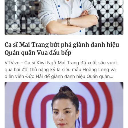
Tin tức
Kinh tế
Thế giới đó đây
Tài chính
Dữ liệu và đời sống
Câu chuyện quốc tế
Thị trường
Ca sĩ Mai Trang bứt phá giành danh hiệu
Truyền hình
Góc doanh nghiệp
Quán quân Vua đầu bếp
Phim VTV
Giải trí
VTV.vn - Ca sĩ Kiwi Ngô Mai Trang đã xuất sắc vượt
Hậu trường
qua hai đối thủ nặng ký là siêu mẫu Hoàng Long và
Điện ảnh
diễn viên Đức Hải để giành danh hiệu Quán quân...
Đời sống
Nhân vật
Âm nhạc
Du lịch
Khán giả
Giáo dục
Sao
Làm đẹp
Giải sao mai
Tuyển sinh
Công nghệ
Chất lượng cuộc sống
Học trực tuyến
Hitech Công nghệ tương lai