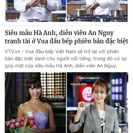
Thị trường 24h
Tấm lòng Việt
VTV4
Vươn mình bằng AI
Siêu mẫu Hà Anh, diễn viên An Nguy
VTV9
VTV8
tranh tài ở Vua đầu bếp phiên bản đặc biệt
VTV.vn - Vua đầu bếp Việt Nam sẽ trở lại với phiên
Liên hệ tòa soạn
English
bản đặc biệt dành cho người nổi tiếng, trong đó có sự
góp mặt của siêu mẫu Hà Anh, diễn viên An Nguy.
THỜI BÁO VTV
Theo dõi báo trên
Cơ quan chủ quản:
Đài Truyền hình Việt Nam
Cơ quan báo chí:
Thời báo VTV