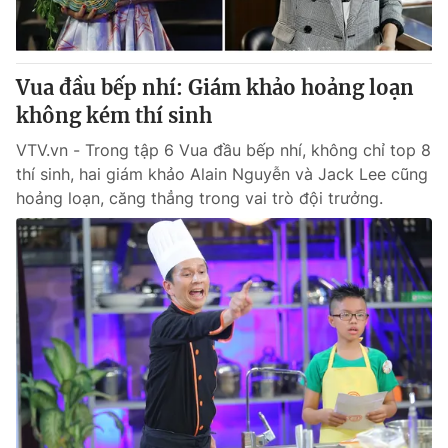
Giấy phép hoạt động báo in và báo điện tử số 483/GP-BTTTT
cấp ngày 29/12/2023
Tổng Biên tập:
Vũ Thanh Thủy
Vua đầu bếp nhí: Giám khảo hoảng loạn
Phó Tổng Biên tập:
Nguyễn Thị Mỹ Hạnh, Phạm Quốc Thắng,
không kém thí sinh
Nguyễn Trọng Ninh
Tổng đài VTV:
024.38 355 931 - 024.38 355 932
VTV.vn - Trong tập 6 Vua đầu bếp nhí, không chỉ top 8
Ðiện thoại Thời báo VTV:
024.66 897 897
thí sinh, hai giám khảo Alain Nguyễn và Jack Lee cũng
Email:
toasoan@vtv.vn
hoảng loạn, căng thẳng trong vai trò đội trưởng.
Liên hệ quảng cáo:
024-7300.7108