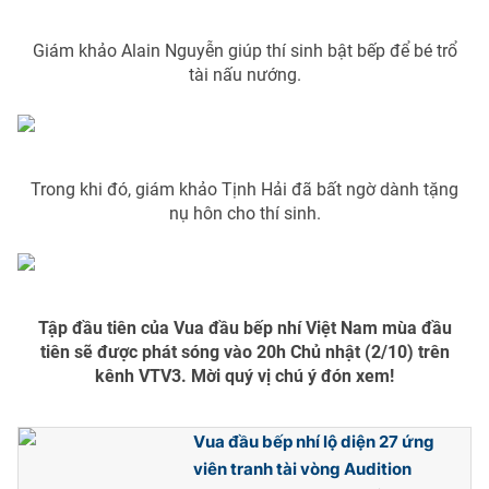
Giám khảo Alain Nguyễn giúp thí sinh bật bếp để bé trổ
tài nấu nướng.
THỜI BÁO VTV
Trong khi đó, giám khảo Tịnh Hải đã bất ngờ dành tặng
Theo dõi báo trên
nụ hôn cho thí sinh.
Cơ quan chủ quản:
Đài Truyền hình Việt Nam
Cơ quan báo chí:
Thời báo VTV
Tập đầu tiên của Vua đầu bếp nhí Việt Nam mùa đầu
Giấy phép hoạt động báo in và báo điện tử số 483/GP-BTTTT
tiên sẽ được phát sóng vào 20h Chủ nhật (2/10) trên
cấp ngày 29/12/2023
kênh VTV3. Mời quý vị chú ý đón xem!
Tổng Biên tập:
Vũ Thanh Thủy
Phó Tổng Biên tập:
Nguyễn Thị Mỹ Hạnh, Phạm Quốc Thắng,
Nguyễn Trọng Ninh
Vua đầu bếp nhí lộ diện 27 ứng
viên tranh tài vòng Audition
Tổng đài VTV:
024.38 355 931 - 024.38 355 932