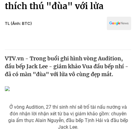
Chính trị
thích thú "đùa" với lửa
Truyền hình
Văn hóa - Giải trí
Xã hội
Y tế
TL (Ảnh: BTC)
Đời sống
Pháp luật
Công nghệ
Giáo dục
Y tế
VTV.vn - Trong buổi ghi hình vòng Audition,
đầu bếp Jack Lee - giám khảo Vua đầu bếp nhí -
Thế giới
đã có màn "đùa" với lửa vô cùng đẹp mắt.
Tin tức
Kinh tế
Thế giới đó đây
Tài chính
Dữ liệu và đời sống
Ở vòng Audition, 27 thí sinh nhí sẽ trổ tài nấu nướng và
Câu chuyện quốc tế
đón nhận lời nhận xét từ ba vị giám khảo gồm: chuyên
Thị trường
gia ẩm thực Alain Nguyễn, đầu bếp Tịnh Hải và đầu bếp
Truyền hình
Góc doanh nghiệp
Jack Lee.