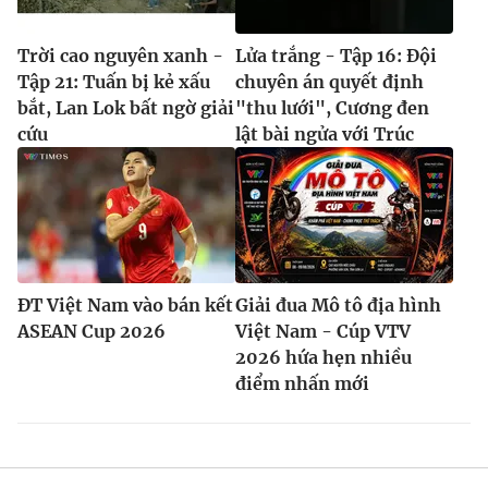
Trời cao nguyên xanh -
Lửa trắng - Tập 16: Đội
Tập 21: Tuấn bị kẻ xấu
chuyên án quyết định
bắt, Lan Lok bất ngờ giải
"thu lưới", Cương đen
cứu
lật bài ngửa với Trúc
ĐT Việt Nam vào bán kết
Giải đua Mô tô địa hình
ASEAN Cup 2026
Việt Nam - Cúp VTV
2026 hứa hẹn nhiều
điểm nhấn mới