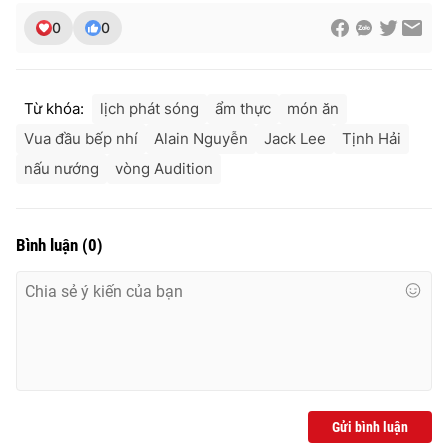
0
0
Từ khóa:
lịch phát sóng
ẩm thực
món ăn
Vua đầu bếp nhí
Alain Nguyễn
Jack Lee
Tịnh Hải
nấu nướng
vòng Audition
Bình luận
(
0
)
Gửi bình luận