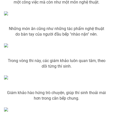
một công việc mà còn như một môn nghệ thuật.
Photo
Infographic
Video
Shorts video
Những món ăn cũng như những tác phẩm nghệ thuật
do bàn tay của người đầu bếp "nhào nặn" nên.
VTV Money
VTV Thể thao
VTV Sức khoẻ
Bất động sản
Trong vòng thi này, các giám khảo luôn quan tâm, theo
dõi từng thí sinh.
Thị trường 24h
Tấm lòng Việt
VTV4
Vươn mình bằng AI
Giám khảo hào hứng trò chuyện, giúp thí sinh thoải mái
VTV9
VTV8
hơn trong căn bếp chung.
Liên hệ tòa soạn
English