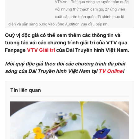
VTV.vn - Trải qua vòng sơ tuyển toàn quốc
Ðiện thoại Thời báo VTV:
024.66 897 897
với những thử thách cam go, 27 ứng viên
Email:
toasoan@vtv.vn
xuất sắc trên toàn quốc đã chính thức lộ
Liên hệ quảng cáo:
024-7300.7108
diện và sẵn sàng bước vào vòng Audition Vua đầu bếp nhí.
Quý vị độc giả có thể xem thêm các thông tin và
tương tác với các chương trình giải trí của VTV qua
Fanpage
VTV Giải trí
của Đài Truyền hình Việt Nam.
Mời quý độc giả theo dõi các chương trình đã phát
sóng của Đài Truyền hình Việt Nam tại
TV Online
!
Tin liên quan
® Cấm sao chép dưới mọi hình thức nếu không có sự chấp
thuận bằng văn bản. Ghi rõ nguồn VTV.vn khi phát hành lại
thông tin từ website này.