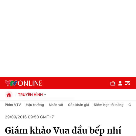
TRUYỀN HÌNH
Chính trị
Phim VTV
Hậu trường
Nhân vật
Góc khán giả
Điểm hẹn tài năng
Giải
Xã hội
29/09/2016 09:50 GMT+7
Pháp luật
Chuyên mục
Kinh tế
Giám khảo Vua đầu bếp nhí
Thể thao