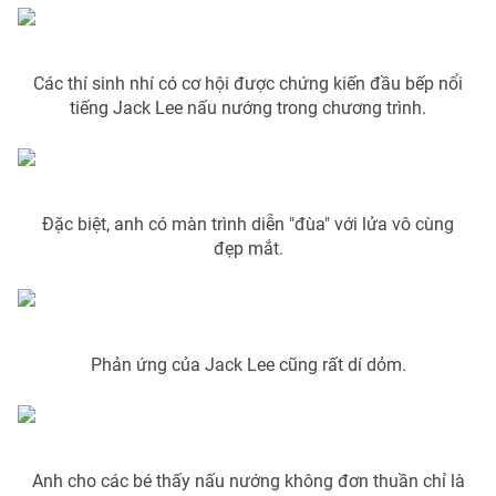
Phim VTV
Giải trí
Hậu trường
Điện ảnh
Các thí sinh nhí có cơ hội được chứng kiến đầu bếp nổi
Đời sống
Nhân vật
tiếng Jack Lee nấu nướng trong chương trình.
Âm nhạc
Du lịch
Khán giả
Giáo dục
Sao
Làm đẹp
Giải sao mai
Tuyển sinh
Công nghệ
Chất lượng cuộc sống
Đặc biệt, anh có màn trình diễn "đùa" với lửa vô cùng
Học trực tuyến
đẹp mắt.
Hitech Công nghệ tương lai
Giao lưu trực tuyến
Sản phẩm
Lịch phát sóng
Thị trường
Phản ứng của Jack Lee cũng rất dí dỏm.
Tư vấn
Chuyên mục khác
Emagazine
Podcast
Anh cho các bé thấy nấu nướng không đơn thuần chỉ là