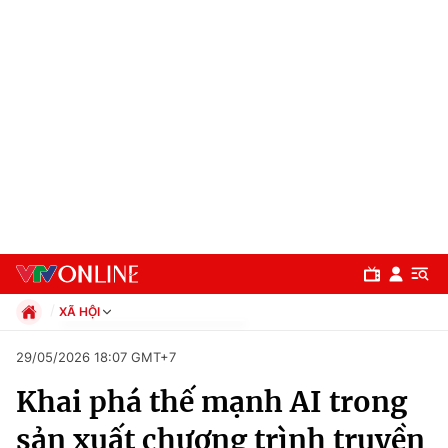
XÃ HỘI
Chính trị
29/05/2026 18:07 GMT+7
Xã hội
Khai phá thế mạnh AI trong
Pháp luật
Chuyên mục
Kinh tế
sản xuất chương trình truyền
Thể thao