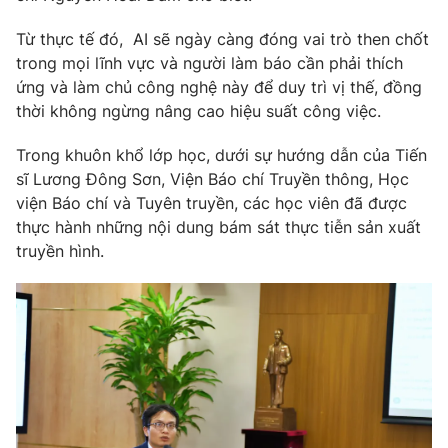
Ðiện thoại Thời báo VTV:
024.66 897 897
Từ thực tế đó, AI sẽ ngày càng đóng vai trò then chốt
Email:
toasoan@vtv.vn
trong mọi lĩnh vực và người làm báo cần phải thích
Liên hệ quảng cáo:
024-7300.7108
ứng và làm chủ công nghệ này để duy trì vị thế, đồng
thời không ngừng nâng cao hiệu suất công việc.
Trong khuôn khổ lớp học, dưới sự hướng dẫn của Tiến
sĩ Lương Đông Sơn, Viện Báo chí Truyền thông, Học
viện Báo chí và Tuyên truyền, các học viên đã được
thực hành những nội dung bám sát thực tiễn sản xuất
truyền hình.
® Cấm sao chép dưới mọi hình thức nếu không có sự chấp
thuận bằng văn bản. Ghi rõ nguồn VTV.vn khi phát hành lại
thông tin từ website này.