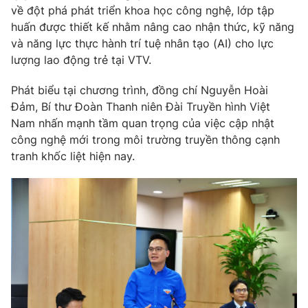
về đột phá phát triển khoa học công nghệ, lớp tập
Photo
Infographic
huấn được thiết kế nhằm nâng cao nhận thức, kỹ năng
và năng lực thực hành trí tuệ nhân tạo (AI) cho lực
lượng lao động trẻ tại VTV.
Video
Shorts video
Phát biểu tại chương trình, đồng chí Nguyễn Hoài
VTV Money
VTV Thể thao
Đảm, Bí thư Đoàn Thanh niên Đài Truyền hình Việt
Nam nhấn mạnh tầm quan trọng của việc cập nhật
công nghệ mới trong môi trường truyền thông cạnh
VTV Sức khoẻ
Bất động sản
tranh khốc liệt hiện nay.
Thị trường 24h
Tấm lòng Việt
VTV4
Vươn mình bằng AI
VTV9
VTV8
Liên hệ tòa soạn
English