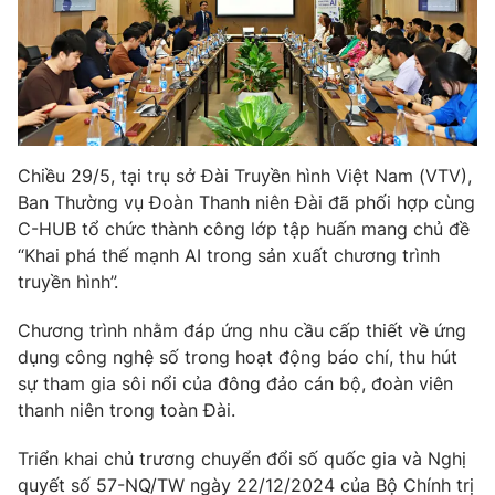
Phim VTV
Giải trí
Hậu trường
Điện ảnh
Đời sống
Nhân vật
Âm nhạc
Du lịch
Khán giả
Giáo dục
Sao
Chiều 29/5, tại trụ sở Đài Truyền hình Việt Nam (VTV),
Làm đẹp
Giải sao mai
Tuyển sinh
Ban Thường vụ Đoàn Thanh niên Đài đã phối hợp cùng
Công nghệ
Chất lượng cuộc sống
C-HUB tổ chức thành công lớp tập huấn mang chủ đề
Học trực tuyến
“Khai phá thế mạnh AI trong sản xuất chương trình
Hitech Công nghệ tương lai
Giao lưu trực tuyến
truyền hình”.
Sản phẩm
Chương trình nhằm đáp ứng nhu cầu cấp thiết về ứng
Lịch phát sóng
Thị trường
dụng công nghệ số trong hoạt động báo chí, thu hút
sự tham gia sôi nổi của đông đảo cán bộ, đoàn viên
Tư vấn
thanh niên trong toàn Đài.
Chuyên mục khác
Triển khai chủ trương chuyển đổi số quốc gia và Nghị
Emagazine
Podcast
quyết số 57-NQ/TW ngày 22/12/2024 của Bộ Chính trị