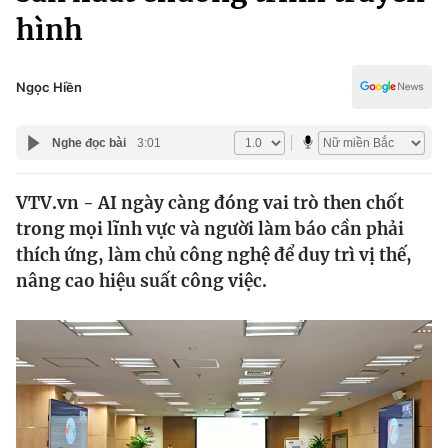
Chính trị
hình
Truyền hình
Văn hóa - Giải trí
Xã hội
Y tế
Ngọc Hiền
Đời sống
Pháp luật
Công nghệ
Nghe đọc bài
3:01
Giáo dục
Y tế
VTV.vn - AI ngày càng đóng vai trò then chốt
trong mọi lĩnh vực và người làm báo cần phải
Thế giới
thích ứng, làm chủ công nghệ để duy trì vị thế,
Tin tức
nâng cao hiệu suất công việc.
Kinh tế
Thế giới đó đây
Tài chính
Dữ liệu và đời sống
Câu chuyện quốc tế
Thị trường
Truyền hình
Góc doanh nghiệp