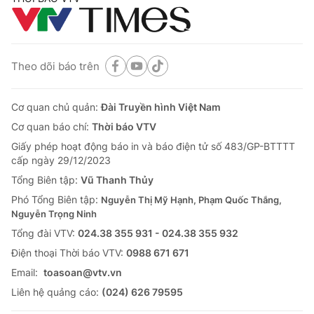
Theo dõi báo trên
Cơ quan chủ quản:
Đài Truyền hình Việt Nam
Cơ quan báo chí:
Thời báo VTV
Giấy phép hoạt động báo in và báo điện tử số 483/GP-BTTTT
cấp ngày 29/12/2023
Tổng Biên tập:
Vũ Thanh Thủy
Phó Tổng Biên tập:
Nguyễn Thị Mỹ Hạnh, Phạm Quốc Thắng,
Nguyễn Trọng Ninh
Tổng đài VTV:
024.38 355 931 - 024.38 355 932
Ðiện thoại Thời báo VTV:
0988 671 671
Email:
toasoan@vtv.vn
Liên hệ quảng cáo:
(024) 626 79595