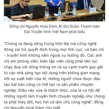
THỜI BÁO VTV
Đồng chí Nguyễn Hoài Đảm, Bí thư Đoàn Thanh niên
Đài Truyền hình Việt Nam phát biểu
"Chúng ta đang sống trong thời đại mà công nghệ
Theo dõi báo trên
đóng vai trò quyết định trong mọi lĩnh vực, và báo chí
- truyền hình không nằm ngoài xu hướng đó. Các anh
chị em phóng viên, biên tập viên cũng phải liên tục
Cơ quan chủ quản:
Đài Truyền hình Việt Nam
chạy đua với dòng thông tin và sự cạnh tranh gay gắt
Cơ quan báo chí:
Thời báo VTV
từ các nhà sáng tạo nội dung trên không gian mạng.
Giấy phép hoạt động báo in và báo điện tử số 483/GP-BTTTT
Với sự xuất hiện của AI, những người chưa được đào
cấp ngày 29/12/2023
tạo bài bản cũng có thể tạo ra sản phẩm chuyên
Tổng Biên tập:
Vũ Thanh Thủy
nghiệp. Điều này vừa là thách thức, vừa là cơ hội để
Phó Tổng Biên tập:
Nguyễn Thị Mỹ Hạnh, Phạm Quốc Thắng,
những người làm truyền hình chuyên nghiệp như chúng
Nguyễn Trọng Ninh
ta phải thay đổi, học hỏi và làm chủ công nghệ", đồng
Tổng đài VTV:
024.38 355 931 - 024.38 355 932
chí Nguyễn Hoài Đảm cho biết.