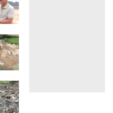
Liên hệ toà soạn
hệ tương lai