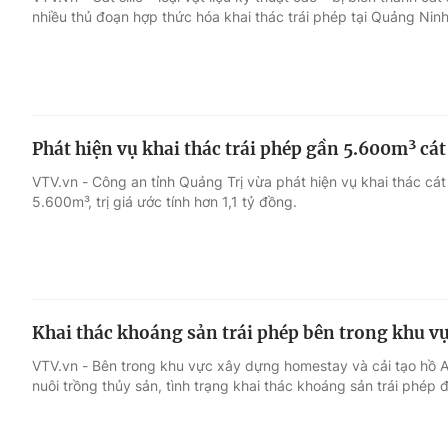
nhiều thủ đoạn hợp thức hóa khai thác trái phép tại Quảng Ninh
Giải trí
Đời sống
Điện ảnh
Du lịch
Phát hiện vụ khai thác trái phép gần 5.600m³ cát
Âm nhạc
Làm đẹp
VTV.vn - Công an tỉnh Quảng Trị vừa phát hiện vụ khai thác cát
5.600m³, trị giá ước tính hơn 1,1 tỷ đồng.
Sao
Chất lượng cuộc sốn
Khai thác khoáng sản trái phép bên trong khu v
VTV.vn - Bên trong khu vực xây dựng homestay và cải tạo hồ A
nuôi trồng thủy sản, tình trạng khai thác khoáng sản trái phép 