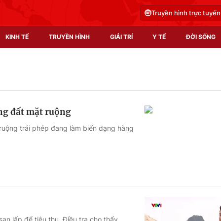
Truyền hình trực tuyến
KINH TẾ
TRUYỀN HÌNH
GIẢI TRÍ
Y TẾ
ĐỜI SỐNG
Pháp luật
Y tế
Truyền hình
Multimedia
ầng đất mặt ruộng
Phim VTV
Video
 ruộng trái phép đang làm biến dạng hàng
Hậu trường
Shorts video
Nhân vật
Podcast
Khán giả
EMagazine
Giải sao mai
Photo
Infographic
 san lấp để tiêu thụ. Điều tra cho thấy