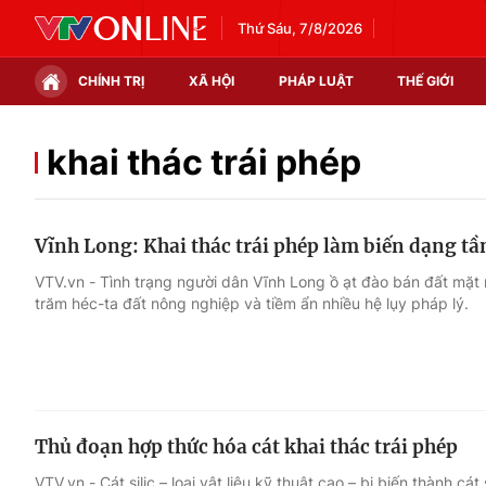
Thứ Sáu, 7/8/2026
CHÍNH TRỊ
XÃ HỘI
PHÁP LUẬT
THẾ GIỚI
Chính trị
Xã hội
khai thác trái phép
Thế giới
Kinh tế
Vĩnh Long: Khai thác trái phép làm biến dạng t
Tin tức
Tài chính
VTV.vn - Tình trạng người dân Vĩnh Long ồ ạt đào bán đất mặt
trăm héc-ta đất nông nghiệp và tiềm ẩn nhiều hệ lụy pháp lý.
Thế giới đó đây
Thị trường
Câu chuyện quốc tế
Góc doanh nghiệp
Dữ liệu và đời sống
Thủ đoạn hợp thức hóa cát khai thác trái phép
VTV.vn - Cát silic – loại vật liệu kỹ thuật cao – bị biến thành cát