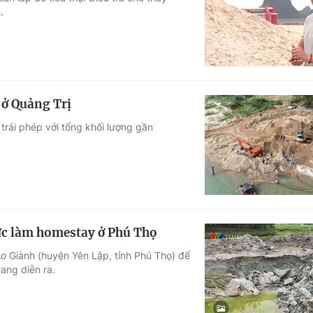
.
Góc ảnh
Giáo dục
Công nghệ
Tuyển sinh
Hitech Công ng
 ở Quảng Trị
Học trực tuyến
Sản phẩm
 trái phép với tổng khối lượng gần
g
Thị trường
Tư vấn
ực làm homestay ở Phú Thọ
o Giành (huyện Yên Lập, tỉnh Phú Thọ) để
đang diễn ra.