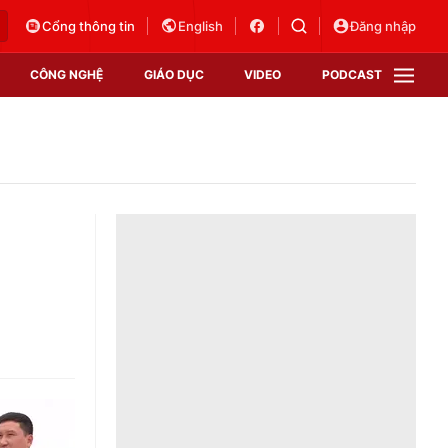
Cổng thông tin
English
Đăng nhập
CÔNG NGHỆ
GIÁO DỤC
VIDEO
PODCAST
VTV Money
VTV Thể thao
VTV Sức khoẻ
Bất động sản
Thị trường 24h
Tấm lòng Việt
Vươn mình bằng AI
VTV4
VTV8
VTV9
Lịch phát sóng
Giao lưu trực tuyến
Sự kiện