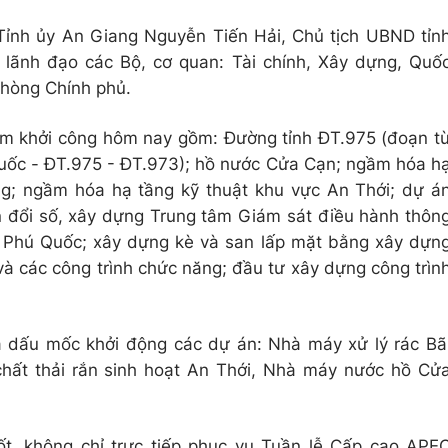
Tỉnh ủy An Giang Nguyễn Tiến Hải, Chủ tịch UBND tỉn
lãnh đạo các Bộ, cơ quan: Tài chính, Xây dựng, Quố
phòng Chính phủ.
ểm khởi công hôm nay gồm: Đường tỉnh ĐT.975 (đoạn t
ốc - ĐT.975 - ĐT.973); hồ nước Cửa Cạn; ngầm hóa h
g; ngầm hóa hạ tầng kỹ thuật khu vực An Thới; dự á
n đổi số, xây dựng Trung tâm Giám sát điều hành thôn
ố Phú Quốc; xây dựng kè và san lấp mặt bằng xây dựn
à các công trình chức năng; đầu tư xây dựng công trìn
à dấu mốc khởi động các dự án: Nhà máy xử lý rác Bã
hất thải rắn sinh hoạt An Thới, Nhà máy nước hồ Cử
ốt, không chỉ trực tiếp phục vụ Tuần lễ Cấp cao APE