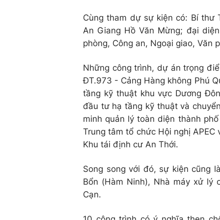
Cùng tham dự sự kiện có: Bí thư 
An Giang Hồ Văn Mừng; đại diện 
phòng, Công an, Ngoại giao, Văn 
Những công trình, dự án trọng đi
ĐT.973 - Cảng Hàng không Phú Qu
tầng kỹ thuật khu vực Dương Đôn
đầu tư hạ tầng kỹ thuật và chuyể
minh quản lý toàn diện thành ph
Trung tâm tổ chức Hội nghị APEC v
Khu tái định cư An Thới.
Song song với đó, sự kiện cũng l
Bổn (Hàm Ninh), Nhà máy xử lý c
Cạn.
10 công trình có ý nghĩa then ch