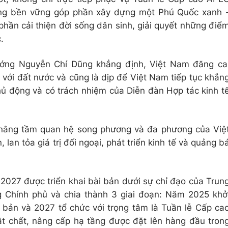
ầng bền vững góp phần xây dựng một Phú Quốc xanh 
phần cải thiện đời sống dân sinh, giải quyết những điể
.
tướng Nguyễn Chí Dũng khẳng định, Việt Nam đăng ca
với đất nước và cũng là dịp để Việt Nam tiếp tục khẳn
chủ động và có trách nhiệm của Diễn đàn Hợp tác kinh t
ể nâng tầm quan hệ song phương và đa phương của Việ
 lan tỏa giá trị đối ngoại, phát triển kinh tế và quảng b
027 được triển khai bài bản dưới sự chỉ đạo của Trun
 Chính phủ và chia thành 3 giai đoạn: Năm 2025 khở
 bản và 2027 tổ chức với trọng tâm là Tuần lễ Cấp ca
t chất, nâng cấp hạ tầng được đặt lên hàng đầu tron