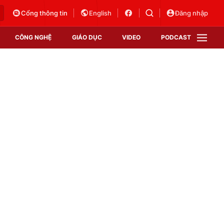
Cổng thông tin
English
Đăng nhập
CÔNG NGHỆ
GIÁO DỤC
VIDEO
PODCAST
VTV Money
VTV Thể thao
VTV Sức khoẻ
Bất động sản
Thị trường 24h
Tấm lòng Việt
Vươn mình bằng AI
VTV4
VTV8
VTV9
Lịch phát sóng
Giao lưu trực tuyến
Sự kiện