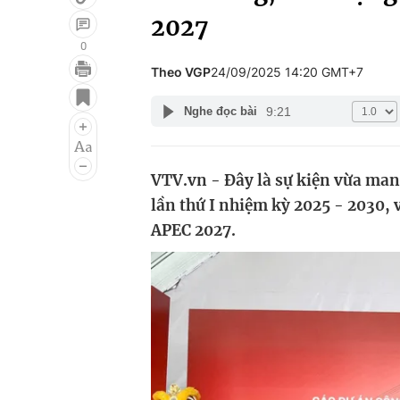
2027
0
Theo VGP
24/09/2025 14:20 GMT+7
Giải trí
Đời sống
9:21
Nghe đọc bài
Điện ảnh
Du lịch
Âm nhạc
Làm đẹp
VTV.vn - Đây là sự kiện vừa ma
Sao
Chất lượng cuộc sốn
lần thứ I nhiệm kỳ 2025 - 2030,
APEC 2027.