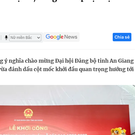
Góc ảnh
Giáo dục
Công nghệ
Chia sẻ
Tuyển sinh
Hitech Công ng
Học trực tuyến
Sản phẩm
ng ý nghĩa chào mừng Đại hội Đảng bộ tỉnh An Giang
g
Thị trường
 vừa đánh dấu cột mốc khởi đầu quan trọng hướng tới
Tư vấn