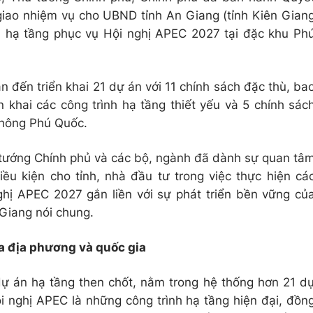
giao nhiệm vụ cho UBND tỉnh An Giang (tỉnh Kiên Gian
án hạ tầng phục vụ Hội nghị APEC 2027 tại đặc khu Ph
n đến triển khai 21 dự án với 11 chính sách đặc thù, ba
 khai các công trình hạ tầng thiết yếu và 5 chính sác
hông Phú Quốc.
tướng Chính phủ và các bộ, ngành đã dành sự quan tâ
điều kiện cho tỉnh, nhà đầu tư trong việc thực hiện cá
ghị APEC 2027 gắn liền với sự phát triển bền vững củ
 Giang nói chung.
ủa địa phương và quốc gia
 dự án hạ tầng then chốt, nằm trong hệ thống hơn 21 d
i nghị APEC là những công trình hạ tầng hiện đại, đồn