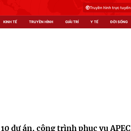
Truyền hình trực tuyến
KINH TẾ
TRUYỀN HÌNH
GIẢI TRÍ
Y TẾ
ĐỜI SỐNG
Pháp luật
Y tế
Truyền hình
Multimedia
Phim VTV
Video
Hậu trường
Shorts video
Nhân vật
Podcast
Khán giả
EMagazine
Giải sao mai
Photo
 10 dự án, công trình phục vụ APEC
Infographic