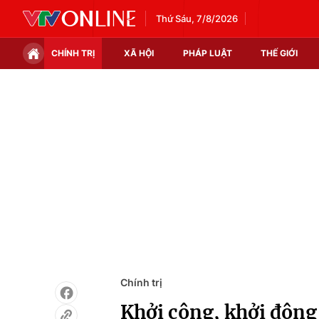
Thứ Sáu, 7/8/2026
CHÍNH TRỊ
XÃ HỘI
PHÁP LUẬT
THẾ GIỚI
Chính trị
Xã hội
Thế giới
Kinh tế
Tin tức
Tài chính
Thế giới đó đây
Thị trường
Câu chuyện quốc tế
Góc doanh nghiệp
Dữ liệu và đời sống
Chính trị
Khởi công, khởi động