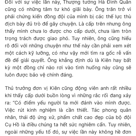
Đối với sự việc lần này, Thượng tướng Hà Đình Quân
cũng có những tâm tư khó giãi bày. Ông trăn trở vì
phải chứng kiến đồng đội của mình bị các thế lực thù
địch bày đủ trò để gây chuyện. Là cấp trên nhưng ông
thấy mình chưa lo được cho cấp dưới, chưa làm tròn
trọng trách được giao phó. Tuy nhiên, ông cũng hiểu
rõ đối với những chuyện như thế này cần phải xem xét
một cách kỹ lưỡng, có như vậy mới tìm ra gốc rễ vấn
đề để giải quyết. Ông khẳng định dù là Kiên hay bất
kỳ một đồng chí nào rơi vào tình huống này cũng sẽ
luôn được bảo vệ chính đáng.
Thủ trưởng đơn vị Kiên cũng động viên anh rất nhiều
khi thấy cấp dưới buồn lòng vì những rắc rối đang xảy
ra: “Có điểm yếu người ta mới đánh vào mình được.
Việc rút kinh nghiệm là cần thiết. Tác phong quân
nhân, thái độ ứng xử, phẩm chất cao đẹp của bộ đội
Cụ Hồ là điều chúng ta hết sức nghiêm cẩn. Tuy nhiên,
ngoài những yếu tố đó, sự việc lần này không hề đơn