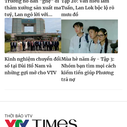
Trường nổ dẫn "ghẹ" đi
Tập 20: Vân hiểu lầm
thăm xưởng sản xuất ma
Tuấn, Lan Lok bộc lộ rõ
tuý, Lan ngỏ lời với...
mưu đồ
Kinh nghiệm chuyển đổi
Mùa hè năm ấy - Tập 3:
số tại Đài Hồ Nam và
Nhóm bạn tìm mọi cách
những gợi mở cho VTV
kiếm tiền giúp Phương
trả nợ
THỜI BÁO VTV