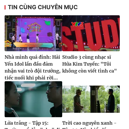
TIN CÙNG CHUYÊN MỤC
Nhà mình quá đỉnh: Hải
Studio 3 cùng nhạc sĩ
Yến Idol lần đầu đảm
Hứa Kim Tuyền: "Tôi
nhận vai trò đội trưởng,
không còn viết tình ca"
tiếc nuối khi phải rời...
Lửa trắng - Tập 15:
Trời cao nguyên xanh -