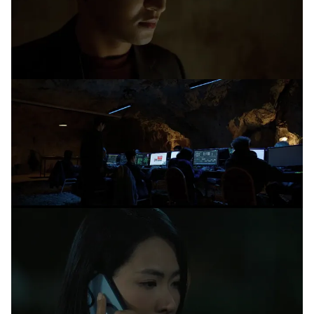
Photo
Infographic
Video
Shorts video
VTV Money
VTV Thể thao
VTV Sức khoẻ
Bất động sản
Thị trường 24h
Tấm lòng Việt
VTV4
Vươn mình bằng AI
VTV9
VTV8
Liên hệ tòa soạn
English