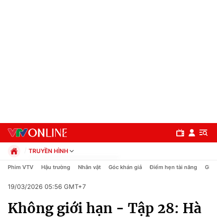
TRUYỀN HÌNH
Chính trị
Phim VTV
Hậu trường
Nhân vật
Góc khán giả
Điểm hẹn tài năng
Giải
Xã hội
19/03/2026 05:56 GMT+7
Pháp luật
Chuyên mục
Kinh tế
Không giới hạn - Tập 28: Hà
Thể thao