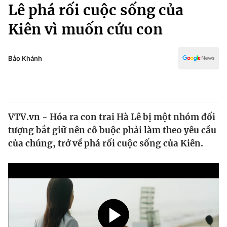
Chính trị
Lê phá rối cuộc sống của
Truyền hình
Kiên vì muốn cứu con
Văn hóa - Giải trí
Xã hội
Y tế
Đời sống
Bảo Khánh
Pháp luật
Công nghệ
Giáo dục
Y tế
VTV.vn - Hóa ra con trai Hà Lê bị một nhóm đối
Thế giới
tượng bắt giữ nên cô buộc phải làm theo yêu cầu
Tin tức
của chúng, trở về phá rối cuộc sống của Kiên.
Kinh tế
Thế giới đó đây
Tài chính
Dữ liệu và đời sống
Câu chuyện quốc tế
Thị trường
Truyền hình
Góc doanh nghiệp