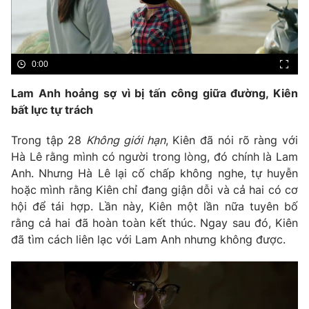
Phim VTV
Giải trí
Hậu trường
Điện ảnh
Đời sống
Nhân vật
0:00
Âm nhạc
Du lịch
Khán giả
Lam Anh hoảng sợ vì bị tấn công giữa đường, Kiên
Giáo dục
Sao
bất lực tự trách
Làm đẹp
Giải sao mai
Tuyển sinh
Công nghệ
Chất lượng cuộc sống
Trong tập 28
Không giới hạn
, Kiên đã nói rõ ràng với
Học trực tuyến
Hà Lê rằng mình có người trong lòng, đó chính là Lam
Hitech Công nghệ tương lai
Anh. Nhưng Hà Lê lại cố chấp không nghe, tự huyễn
Giao lưu trực tuyến
hoặc mình rằng Kiên chỉ đang giận dỗi và cả hai có cơ
Sản phẩm
hội để tái hợp. Lần này, Kiên một lần nữa tuyên bố
Lịch phát sóng
Thị trường
rằng cả hai đã hoàn toàn kết thúc. Ngay sau đó, Kiên
đã tìm cách liên lạc với Lam Anh nhưng không được.
Tư vấn
Chuyên mục khác
Emagazine
Podcast