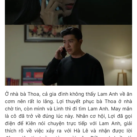
THỜI BÁO VTV
Theo dõi báo trên
Cơ quan chủ quản:
Đài Truyền hình Việt Nam
Cơ quan báo chí:
Thời báo VTV
Giấy phép hoạt động báo in và báo điện tử số 483/GP-BTTTT
cấp ngày 29/12/2023
Ở nhà bà Thoa, cả gia đình không thấy Lam Anh về ăn
Tổng Biên tập:
Vũ Thanh Thủy
cơm nên rất lo lắng. Lợi thuyết phục bà Thoa ở nhà
Phó Tổng Biên tập:
Nguyễn Thị Mỹ Hạnh, Phạm Quốc Thắng,
chờ tin, còn mình và Linh thì đi tìm Lam Anh. May mắn
Nguyễn Trọng Ninh
là cô đã trở về đúng lúc này. Nhân cơ hội, Lợi đã gọi
Tổng đài VTV:
024.38 355 931 - 024.38 355 932
điện để Kiên nói chuyện trực tiếp với Lam Anh, giải
Ðiện thoại Thời báo VTV:
024.66 897 897
thích rõ về việc xảy ra với Hà Lê và nhận được lời