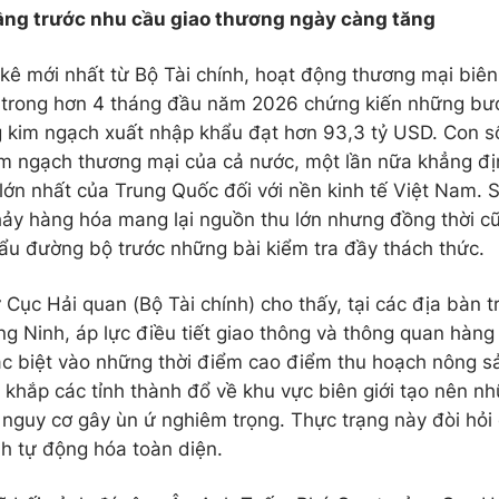
tầng trước nhu cầu giao thương ngày càng tăng
kê mới nhất từ Bộ Tài chính, hoạt động thương mại biên
trong hơn 4 tháng đầu năm 2026 chứng kiến những bướ
g kim ngạch xuất nhập khẩu đạt hơn 93,3 tỷ USD. Con s
m ngạch thương mại của cả nước, một lần nữa khẳng địn
lớn nhất của Trung Quốc đối với nền kinh tế Việt Nam.
ảy hàng hóa mang lại nguồn thu lớn nhưng đồng thời c
ẩu đường bộ trước những bài kiểm tra đầy thách thức.
ừ Cục Hải quan (Bộ Tài chính) cho thấy, tại các địa bàn
g Ninh, áp lực điều tiết giao thông và thông quan hàn
c biệt vào những thời điểm cao điểm thu hoạch nông s
 khắp các tỉnh thành đổ về khu vực biên giới tạo nên nh
n nguy cơ gây ùn ứ nghiêm trọng. Thực trạng này đòi hỏ
h tự động hóa toàn diện.