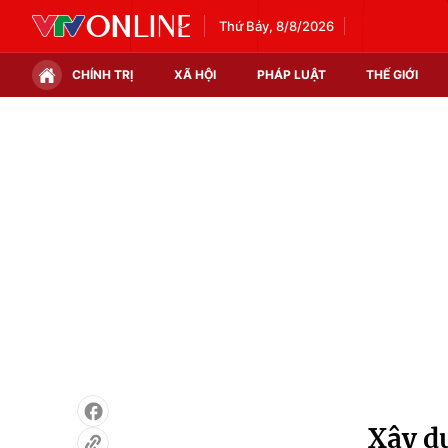
Thứ Bảy, 8/8/2026
CHÍNH TRỊ
XÃ HỘI
PHÁP LUẬT
THẾ GIỚI
Chính trị
Xã hội
Thế giới
Kinh tế
Tin tức
Tài chính
Thế giới đó đây
Thị trường
Câu chuyện quốc tế
Góc doanh nghiệp
Dữ liệu và đời sống
Xây d