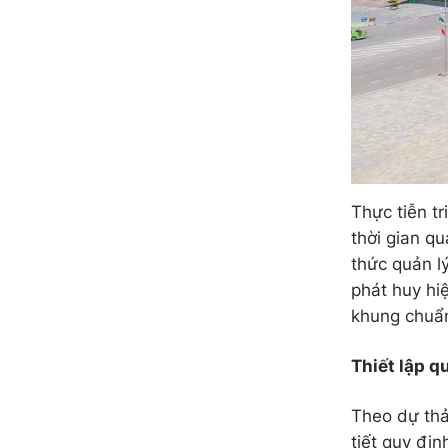
Thực tiễn t
thời gian q
thức quản lý
phát huy hi
khung chuẩn
Thiết lập qu
Theo dự thả
tiết quy địn