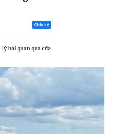
Liên hệ toà soạn
Chia sẻ
hệ tương lai
 lý hải quan qua cửa