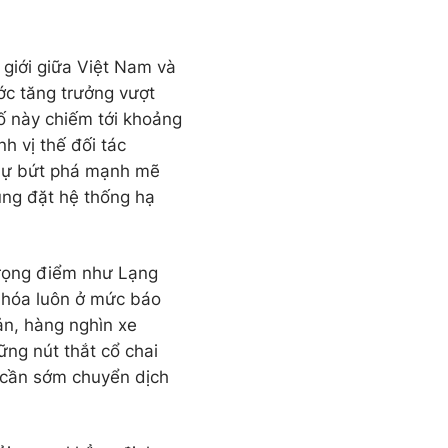
 giới giữa Việt Nam và
c tăng trưởng vượt
ố này chiếm tới khoảng
h vị thế đối tác
 Sự bứt phá mạnh mẽ
ũng đặt hệ thống hạ
 trọng điểm như Lạng
g hóa luôn ở mức báo
ản, hàng nghìn xe
ững nút thắt cổ chai
i cần sớm chuyển dịch