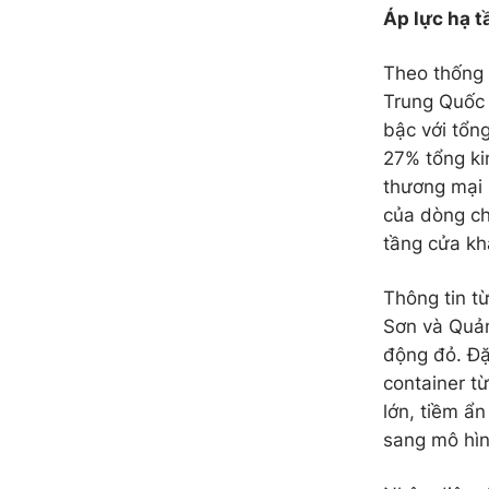
Áp lực hạ 
Theo thống 
Trung Quốc 
bậc với tổn
27% tổng ki
thương mại 
của dòng ch
tầng cửa kh
Thông tin t
Sơn và Quản
động đỏ. Đặ
container từ
lớn, tiềm ẩ
sang mô hìn