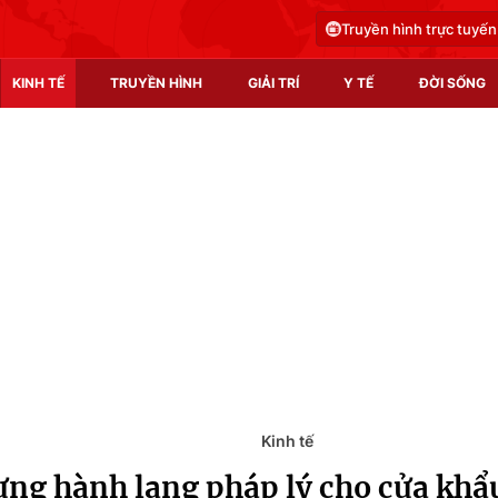
Truyền hình trực tuyến
KINH TẾ
TRUYỀN HÌNH
GIẢI TRÍ
Y TẾ
ĐỜI SỐNG
Pháp luật
Y tế
Truyền hình
Multimedia
Phim VTV
Video
Hậu trường
Shorts video
Nhân vật
Podcast
Khán giả
EMagazine
Giải sao mai
Photo
Kinh tế
ựng hành lang pháp lý cho cửa kh
Infographic