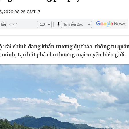
Góc ảnh
5/2026 08:25 GMT+7
6:47
 bài
Giáo dục
Công nghệ
Tuyển sinh
Hitech Công ng
ộ Tài chính đang khẩn trương dự thảo Thông tư quản
Học trực tuyến
Sản phẩm
 minh, tạo bứt phá cho thương mại xuyên biên giới.
g
Thị trường
Tư vấn