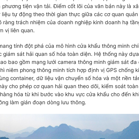
 phương tiện vận tải. Điểm cốt lõi của văn bản này là x
 liệu tự động theo thời gian thực giữa các cơ quan quản 
õ ràng trách nhiệm của doanh nghiệp kinh doanh hạ tầ
 vị liên quan.
ang tính đột phá của mô hình cửa khẩu thông minh chí
 giám sát hải quan số hóa toàn diện. Hệ thống này dựa 
ao bao gồm mạng lưới camera thông minh giám sát đa đ
 chì niêm phong thông minh tích hợp định vị GPS chống k
hùng container, dữ liệu vận chuyển số hóa và một nền tản
này cho phép cơ quan hải quan theo dõi, kiểm soát toàn 
hàng hóa từ khi bước vào khu vực cửa khẩu cho đến kh
ng làm gián đoạn dòng lưu thông.