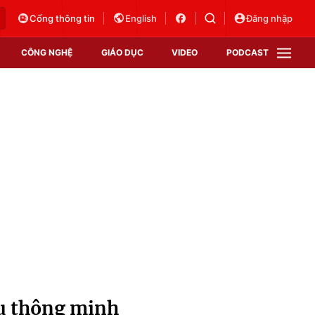
Cổng thông tin
English
Đăng nhập
CÔNG NGHỆ
GIÁO DỤC
VIDEO
PODCAST
VTV Money
VTV Thể thao
VTV Sức khoẻ
Bất động sản
Thị trường 24h
Tấm lòng Việt
Vươn mình bằng AI
VTV4
VTV8
VTV9
Lịch phát sóng
Giao lưu trực tuyến
ẩu thông minh
Sự kiện