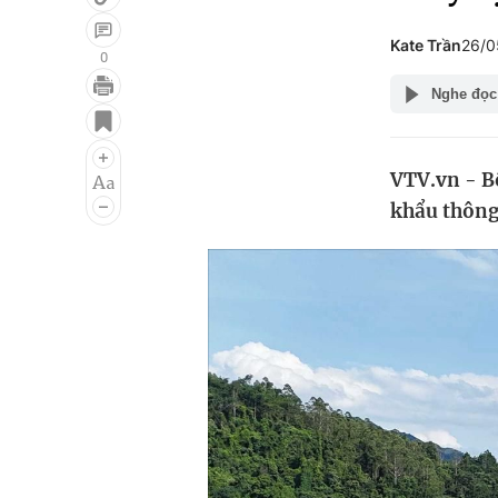
Kate Trần
26/0
0
Nghe đọc
Giải trí
Đời sống
Điện ảnh
Du lịch
VTV.vn - B
Âm nhạc
Làm đẹp
khẩu thông
Sao
Chất lượng cuộc sốn