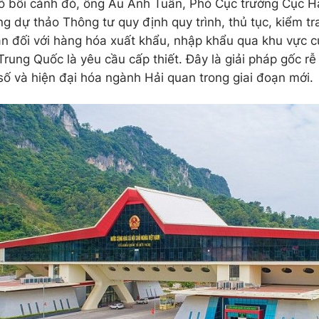
õ bối cảnh đó, ông Âu Anh Tuấn, Phó Cục trưởng Cục H
g dự thảo Thông tư quy định quy trình, thủ tục, kiểm tr
an đối với hàng hóa xuất khẩu, nhập khẩu qua khu vực 
Trung Quốc là yêu cầu cấp thiết. Đây là giải pháp gốc rễ
số và hiện đại hóa ngành Hải quan trong giai đoạn mới.