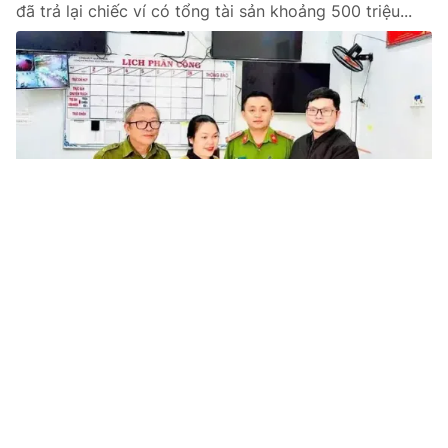
đã trả lại chiếc ví có tổng tài sản khoảng 500 triệu...
Tin mới
Video
Live
Emagazine
Trang chủ
Gần 2.000 chương trình đào tạo được
đánh giá, công nhận đạt tiêu chuẩn chất
lượng
VTV.vn - Ngày 17/9, Bộ GD&ĐT công bố danh sách
các chương trình đào tạo được đánh giá, công nhận