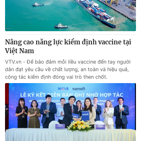
Giao lưu trực tuyến
Sản phẩm
Lịch phát sóng
Thị trường
Tư vấn
Nâng cao năng lực kiểm định vaccine tại
Chuyên mục khác
Việt Nam
Emagazine
Podcast
VTV.vn - Để bảo đảm mỗi liều vaccine đến tay người
dân đạt yêu cầu về chất lượng, an toàn và hiệu quả,
Photo
Infographic
công tác kiểm định đóng vai trò then chốt.
Video
Shorts video
VTV Money
VTV Thể thao
VTV Sức khoẻ
Bất động sản