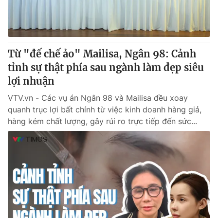
Thị trường 24h
Tấm lòng Việt
VTV4
Vươn mình bằng AI
Từ "đế chế ảo" Mailisa, Ngân 98: Cảnh
VTV9
VTV8
tỉnh sự thật phía sau ngành làm đẹp siêu
lợi nhuận
Liên hệ tòa soạn
English
VTV.vn - Các vụ án Ngân 98 và Mailisa đều xoay
quanh trục lợi bất chính từ việc kinh doanh hàng giả,
hàng kém chất lượng, gây rủi ro trực tiếp đến sức...
THỜI BÁO VTV
Theo dõi báo trên
Cơ quan chủ quản:
Đài Truyền hình Việt Nam
Cơ quan báo chí:
Thời báo VTV