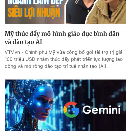
Giấy phép hoạt động báo in và báo điện tử số 483/GP-BTTTT
cấp ngày 29/12/2023
Tổng Biên tập:
Vũ Thanh Thủy
Phó Tổng Biên tập:
Nguyễn Thị Mỹ Hạnh, Phạm Quốc Thắng,
Mỹ thúc đẩy mô hình giáo dục bình dân
Nguyễn Trọng Ninh
Tổng đài VTV:
và đào tạo AI
024.38 355 931 - 024.38 355 932
Ðiện thoại Thời báo VTV:
024.66 897 897
VTV.vn - Chính phủ Mỹ vừa công bố gói tài trợ trị giá
Email:
toasoan@vtv.vn
100 triệu USD nhằm thúc đẩy phát triển lực lượng lao
Liên hệ quảng cáo:
024-7300.7108
động và mở rộng đào tạo trí tuệ nhân tạo (AI).