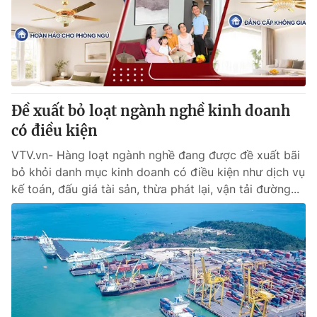
Tin tức
Kinh tế
Thế giới đó đây
Tài chính
Dữ liệu và đời sống
Câu chuyện quốc tế
Thị trường
Đề xuất bỏ loạt ngành nghề kinh doanh
Truyền hình
Góc doanh nghiệp
có điều kiện
Phim VTV
Giải trí
VTV.vn- Hàng loạt ngành nghề đang được đề xuất bãi
Hậu trường
bỏ khỏi danh mục kinh doanh có điều kiện như dịch vụ
Điện ảnh
kế toán, đấu giá tài sản, thừa phát lại, vận tải đường...
Đời sống
Nhân vật
Âm nhạc
Du lịch
Khán giả
Giáo dục
Sao
Làm đẹp
Giải sao mai
Tuyển sinh
Công nghệ
Chất lượng cuộc sống
Học trực tuyến
Hitech Công nghệ tương lai