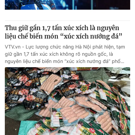
® Cấm sao chép dưới mọi hình thức nếu không có sự chấp
thuận bằng văn bản. Ghi rõ nguồn VTV.vn khi phát hành lại
Thu giữ gần 1,7 tấn xúc xích là nguyên
thông tin từ website này.
liệu chế biến món “xúc xích nướng đá”
VTV.vn - Lực lượng chức năng Hà Nội phát hiện, tạm
giữ gần 1,7 tấn xúc xích không rõ nguồn gốc, là
nguyên liệu chế biến món “xúc xích nướng đá” phổ...