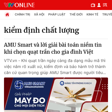
CHÍNH TRỊ
XÃ HỘI
PHÁP LUẬT
THẾ GIỚI
KINH TẾ
TRUYỀ
kiểm định chất lượng
Chuyên mục
AMU Smart và lời giải bài toán niềm tin
Chính trị
khi chọn quạt trần cho gia đình Việt
VTV.vn - Khi quạt trần ngày càng đa dạng mẫu mã thì
Xã hội
việc nắm rõ xuất xứ, kiểm định và bảo hành trở thành
căn cứ quan trọng giúp AMU Smart được người tiêu...
Pháp luật
Y tế
Thế giới