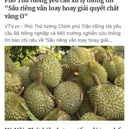
Phó Thủ tướng yêu cầu xử lý thông tin
"Sầu riêng vẫn loay hoay giải quyết chất
vàng O"
VTV.vn - Phó Thủ tướng Chính phủ Trần Hồng Hà yêu
cầu Bộ Nông nghiệp và Môi trường nghiên cứu thông
tin báo chí nêu về "Sầu riêng vẫn loay hoay giải...