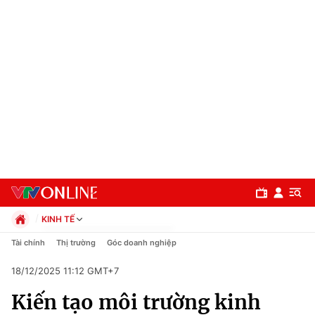
KINH TẾ
Chính trị
Tài chính
Thị trường
Góc doanh nghiệp
Xã hội
18/12/2025 11:12 GMT+7
Pháp luật
Chuyên mục
Kinh tế
Kiến tạo môi trường kinh
Thể thao