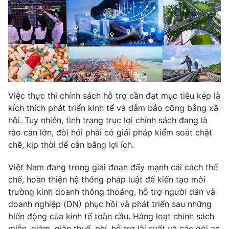
Phim VTV
Giải trí
Hậu trường
Điện ảnh
Đời sống
Nhân vật
Âm nhạc
Du lịch
Khán giả
Giáo dục
Sao
Làm đẹp
Giải sao mai
Tuyển sinh
Việc thực thi chính sách hỗ trợ cần đạt mục tiêu kép là
Công nghệ
Chất lượng cuộc sống
kích thích phát triển kinh tế và đảm bảo công bằng xã
Học trực tuyến
hội. Tuy nhiên, tình trạng trục lợi chính sách đang là
Hitech Công nghệ tương lai
Giao lưu trực tuyến
rào cản lớn, đòi hỏi phải có giải pháp kiểm soát chặt
Sản phẩm
chẽ, kịp thời để cân bằng lợi ích.
Lịch phát sóng
Thị trường
Việt Nam đang trong giai đoạn đẩy mạnh cải cách thể
chế, hoàn thiện hệ thống pháp luật để kiến tạo môi
Tư vấn
trường kinh doanh thông thoáng, hỗ trợ người dân và
Chuyên mục khác
doanh nghiệp (DN) phục hồi và phát triển sau những
Emagazine
Podcast
biến động của kinh tế toàn cầu. Hàng loạt chính sách
miễn, giảm, giãn thuế, phí, hỗ trợ lãi suất và các gói an