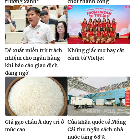
trưởng xanh”
chốt thành công
Đề xuất miễn trừ trách
Những giấc mơ bay cất
nhiệm cho ngân hàng
cánh từ Vietjet
khi báo cáo giao dịch
đáng ngờ
Giá gạo châu Á duy trì ở
Cửa khẩu quốc tế Móng
mức cao
Cái thu ngân sách nhà
nước tăng 68%