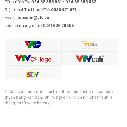
Tổng đài VTV:
024.38 355 931 - 024.38 355 932
Ðiện thoại Thời báo VTV:
0988 671 671
Email:
toasoan@vtv.vn
Liên hệ quảng cáo:
(024) 626 79595
® Cấm sao chép dưới mọi hình thức nếu không có sự chấp
thuận bằng văn bản. Ghi rõ nguồn VTV.vn khi phát hành lại
thông tin từ website này.