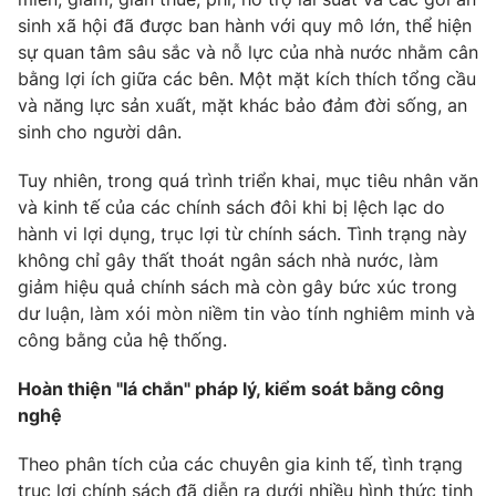
sinh xã hội đã được ban hành với quy mô lớn, thể hiện
Photo
Infographic
sự quan tâm sâu sắc và nỗ lực của nhà nước nhằm cân
bằng lợi ích giữa các bên. Một mặt kích thích tổng cầu
Video
Shorts video
và năng lực sản xuất, mặt khác bảo đảm đời sống, an
sinh cho người dân.
VTV Money
VTV Thể thao
Tuy nhiên, trong quá trình triển khai, mục tiêu nhân văn
và kinh tế của các chính sách đôi khi bị lệch lạc do
VTV Sức khoẻ
Bất động sản
hành vi lợi dụng, trục lợi từ chính sách. Tình trạng này
không chỉ gây thất thoát ngân sách nhà nước, làm
giảm hiệu quả chính sách mà còn gây bức xúc trong
Thị trường 24h
Tấm lòng Việt
dư luận, làm xói mòn niềm tin vào tính nghiêm minh và
công bằng của hệ thống.
VTV4
Vươn mình bằng AI
Hoàn thiện "lá chắn" pháp lý, kiểm soát bằng công
nghệ
VTV9
VTV8
Theo phân tích của các chuyên gia kinh tế, tình trạng
Liên hệ tòa soạn
English
trục lợi chính sách đã diễn ra dưới nhiều hình thức tinh