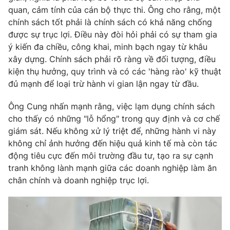
Email:
toasoan@vtv.vn
quan, cảm tính của cán bộ thực thi. Ông cho rằng, một
Liên hệ quảng cáo:
024-7300.7108
chính sách tốt phải là chính sách có khả năng chống
được sự trục lợi. Điều này đòi hỏi phải có sự tham gia
ý kiến đa chiều, công khai, minh bạch ngay từ khâu
xây dựng. Chính sách phải rõ ràng về đối tượng, điều
kiện thụ hưởng, quy trình và có các 'hàng rào' kỹ thuật
đủ mạnh để loại trừ hành vi gian lận ngay từ đầu.
Ông Cung nhấn mạnh rằng, việc lạm dụng chính sách
cho thấy có những "lỗ hổng" trong quy định và cơ chế
giám sát. Nếu không xử lý triệt để, những hành vi này
không chỉ ảnh hưởng đến hiệu quả kinh tế mà còn tác
động tiêu cực đến môi trường đầu tư, tạo ra sự cạnh
® Cấm sao chép dưới mọi hình thức nếu không có sự chấp
tranh không lành mạnh giữa các doanh nghiệp làm ăn
thuận bằng văn bản. Ghi rõ nguồn VTV.vn khi phát hành lại
chân chính và doanh nghiệp trục lợi.
thông tin từ website này.