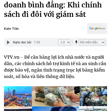
Chính trị
doanh bình đẳng: Khi chính
Truyền hình
sách đi đôi với giám sát
Văn hóa - Giải trí
Xã hội
Y tế
Đời sống
Kate Trần
Pháp luật
Công nghệ
Giáo dục
Nghe đọc bài
7:39
Y tế
VTV.vn - Để cân bằng lợi ích nhà nước và người
Thế giới
dân, các chính sách hỗ trợ kinh tế và an sinh cần
Tin tức
được bảo vệ, ngăn tình trạng trục lợi bằng kiểm
Kinh tế
soát, số hóa và liên thông dữ liệu.
Thế giới đó đây
Tài chính
Dữ liệu và đời sống
Câu chuyện quốc tế
Thị trường
Truyền hình
Góc doanh nghiệp