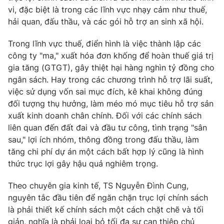
vi, đặc biệt là trong các lĩnh vực nhạy cảm như thuế,
hải quan, đấu thầu, và các gói hỗ trợ an sinh xã hội.
Trong lĩnh vực thuế, điển hình là việc thành lập các
THỜI BÁO VTV
công ty "ma," xuất hóa đơn khống để hoàn thuế giá trị
gia tăng (GTGT), gây thiệt hại hàng nghìn tỷ đồng cho
Theo dõi báo trên
ngân sách. Hay trong các chương trình hỗ trợ lãi suất,
việc sử dụng vốn sai mục đích, kê khai không đúng
đối tượng thụ hưởng, làm méo mó mục tiêu hỗ trợ sản
Cơ quan chủ quản:
Đài Truyền hình Việt Nam
xuất kinh doanh chân chính. Đối với các chính sách
Cơ quan báo chí:
Thời báo VTV
liên quan đến đất đai và đầu tư công, tình trạng "sân
Giấy phép hoạt động báo in và báo điện tử số 483/GP-BTTTT
sau," lợi ích nhóm, thông đồng trong đấu thầu, làm
cấp ngày 29/12/2023
tăng chi phí dự án một cách bất hợp lý cũng là hình
Tổng Biên tập:
Vũ Thanh Thủy
thức trục lợi gây hậu quả nghiêm trọng.
Phó Tổng Biên tập:
Nguyễn Thị Mỹ Hạnh, Phạm Quốc Thắng,
Nguyễn Trọng Ninh
Theo chuyên gia kinh tế, TS Nguyễn Đình Cung,
Tổng đài VTV:
nguyên tắc đầu tiên để ngăn chặn trục lợi chính sách
024.38 355 931 - 024.38 355 932
là phải thiết kế chính sách một cách chặt chẽ và tối
Ðiện thoại Thời báo VTV:
024.66 897 897
giản, nghĩa là phải loại bỏ tối đa sự can thiệp chủ