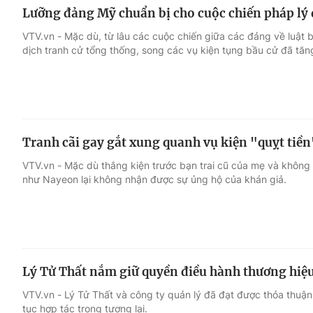
Lưỡng đảng Mỹ chuẩn bị cho cuộc chiến pháp lý d
VTV.vn - Mặc dù, từ lâu các cuộc chiến giữa các đảng về luật 
dịch tranh cử tổng thống, song các vụ kiện tụng bầu cử đã tăng
Tranh cãi gay gắt xung quanh vụ kiện "quỵt ti
VTV.vn - Mặc dù thắng kiện trước bạn trai cũ của mẹ và khôn
như Nayeon lại không nhận được sự ủng hộ của khán giả.
Lý Tử Thất nắm giữ quyền điều hành thương hiệu
VTV.vn - Lý Tử Thất và công ty quản lý đã đạt được thỏa thuận 
tục hợp tác trong tương lai.