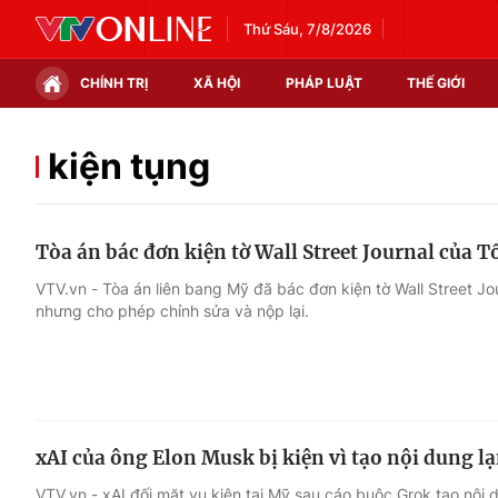
Thứ Sáu, 7/8/2026
CHÍNH TRỊ
XÃ HỘI
PHÁP LUẬT
THẾ GIỚI
Chính trị
Xã hội
kiện tụng
Thế giới
Kinh tế
Tòa án bác đơn kiện tờ Wall Street Journal của
Tin tức
Tài chính
VTV.vn - Tòa án liên bang Mỹ đã bác đơn kiện tờ Wall Street J
nhưng cho phép chỉnh sửa và nộp lại.
Thế giới đó đây
Thị trường
Câu chuyện quốc tế
Góc doanh nghiệp
Dữ liệu và đời sống
xAI của ông Elon Musk bị kiện vì tạo nội dung l
VTV.vn - xAI đối mặt vụ kiện tại Mỹ sau cáo buộc Grok tạo nội