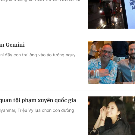
Góc ảnh
Giáo dục
Công nghệ
Tuyển sinh
Hitech Công ng
uan Gemini
Học trực tuyến
Sản phẩm
ni đẩy con trai ông vào ảo tưởng nguy
g
Thị trường
Tư vấn
 quan tội phạm xuyên quốc gia
 Myanmar, Triệu Vy lựa chọn con đường