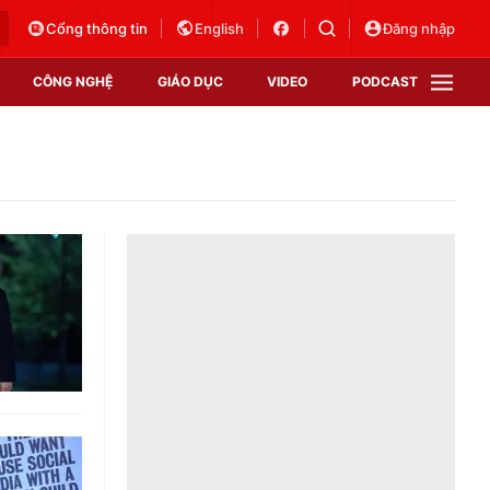
Cổng thông tin
English
Đăng nhập
CÔNG NGHỆ
GIÁO DỤC
VIDEO
PODCAST
VTV Money
VTV Thể thao
VTV Sức khoẻ
Bất động sản
Thị trường 24h
Tấm lòng Việt
Vươn mình bằng AI
VTV4
VTV8
VTV9
Lịch phát sóng
Giao lưu trực tuyến
Sự kiện