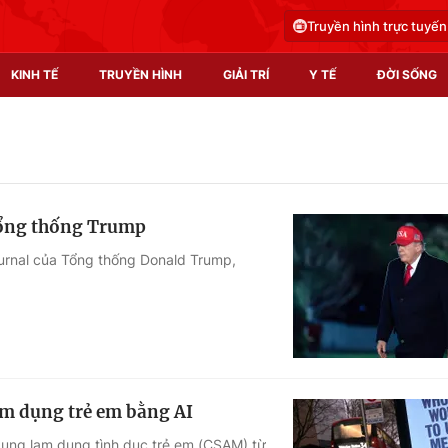
Truyền hình trực tuyến
KINH TẾ
TRUYỀN HÌNH
GIẢI TRÍ
Y TẾ
ĐỜI SỐNG
Pháp luật
Y tế
Truyền hình
Multimedia
 Tổng thống Trump
Phim VTV
Video
ournal của Tổng thống Donald Trump,
Hậu trường
Shorts video
Nhân vật
Podcast
Khán giả
EMagazine
Giải sao mai
Photo
ạm dụng trẻ em bằng AI
Infographic
 dung lạm dụng tình dục trẻ em (CSAM) từ