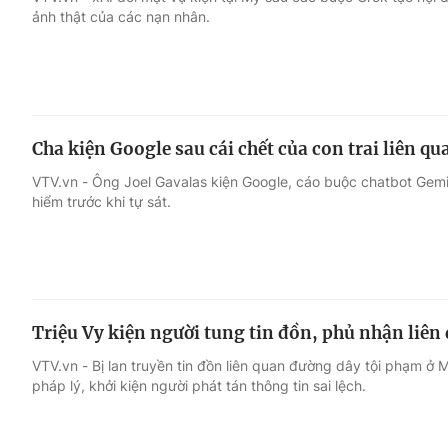
ảnh thật của các nạn nhân.
Giải trí
Đời sống
Điện ảnh
Du lịch
Cha kiện Google sau cái chết của con trai liên q
Âm nhạc
Làm đẹp
VTV.vn - Ông Joel Gavalas kiện Google, cáo buộc chatbot Gemi
hiểm trước khi tự sát.
Sao
Chất lượng cuộc sốn
Triệu Vy kiện người tung tin đồn, phủ nhận liên
VTV.vn - Bị lan truyền tin đồn liên quan đường dây tội phạm ở
pháp lý, khởi kiện người phát tán thông tin sai lệch.