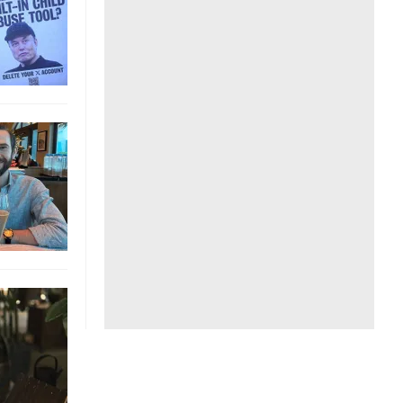
Liên hệ toà soạn
hệ tương lai