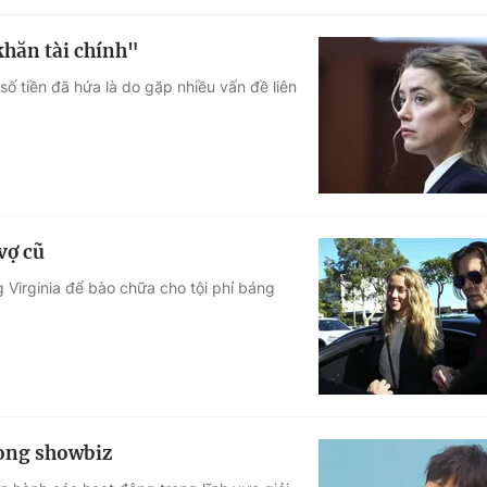
khăn tài chính"
ố tiền đã hứa là do gặp nhiều vấn đề liên
vợ cũ
Virginia để bào chữa cho tội phỉ báng
rong showbiz