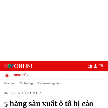
KINH TẾ
Chính trị
Tài chính
Thị trường
Góc doanh nghiệp
Xã hội
01/03/2017 11:03 GMT+7
Pháp luật
Chuyên mục
Kinh tế
5 hãng sản xuất ô tô bị cáo
Thể thao