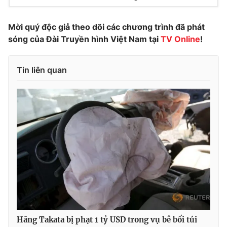
Photo
Infographic
Mời quý độc giả theo dõi các chương trình đã phát
sóng của Đài Truyền hình Việt Nam tại
TV Online
!
Video
Shorts video
Tin liên quan
VTV Money
VTV Thể thao
VTV Sức khoẻ
Bất động sản
Thị trường 24h
Tấm lòng Việt
VTV4
Vươn mình bằng AI
VTV9
VTV8
Hãng Takata bị phạt 1 tỷ USD trong vụ bê bối túi
Liên hệ tòa soạn
English