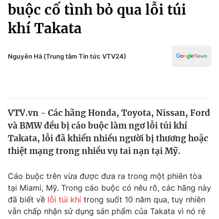
Chính trị
buộc cố tình bỏ qua lỗi túi
Truyền hình
khí Takata
Văn hóa - Giải trí
Xã hội
Y tế
Đời sống
Nguyễn Hà (Trung tâm Tin tức VTV24)
Pháp luật
Công nghệ
Giáo dục
Y tế
VTV.vn - Các hãng Honda, Toyota, Nissan, Ford
Thế giới
và BMW đều bị cáo buộc làm ngơ lỗi túi khí
Tin tức
Takata, lỗi đã khiến nhiều người bị thương hoặc
Kinh tế
thiệt mạng trong nhiều vụ tai nạn tại Mỹ.
Thế giới đó đây
Tài chính
Dữ liệu và đời sống
Câu chuyện quốc tế
Cáo buộc trên vừa được đưa ra trong một phiên tòa
Thị trường
tại Miami, Mỹ. Trong cáo buộc có nêu rõ, các hãng này
đã biết về
lỗi túi khí
trong suốt 10 năm qua, tuy nhiên
Truyền hình
Góc doanh nghiệp
vẫn chấp nhận sử dụng sản phẩm của Takata vì nó rẻ