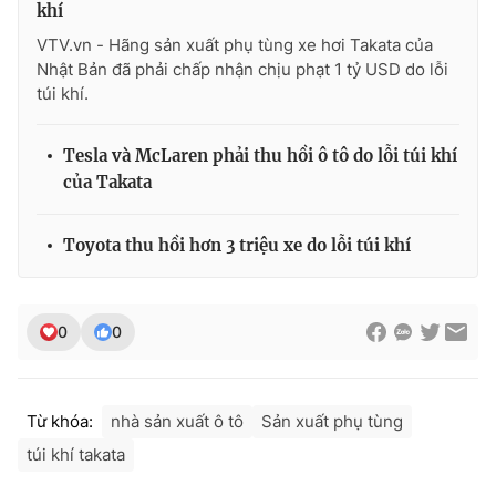
khí
VTV.vn - Hãng sản xuất phụ tùng xe hơi Takata của
Nhật Bản đã phải chấp nhận chịu phạt 1 tỷ USD do lỗi
túi khí.
THỜI BÁO VTV
Tesla và McLaren phải thu hồi ô tô do lỗi túi khí
của Takata
Theo dõi báo trên
Toyota thu hồi hơn 3 triệu xe do lỗi túi khí
Cơ quan chủ quản:
Đài Truyền hình Việt Nam
Cơ quan báo chí:
Thời báo VTV
0
0
Giấy phép hoạt động báo in và báo điện tử số 483/GP-BTTTT
cấp ngày 29/12/2023
Tổng Biên tập:
Vũ Thanh Thủy
Từ khóa:
nhà sản xuất ô tô
Sản xuất phụ tùng
Phó Tổng Biên tập:
Nguyễn Thị Mỹ Hạnh, Phạm Quốc Thắng,
Nguyễn Trọng Ninh
túi khí takata
Tổng đài VTV:
024.38 355 931 - 024.38 355 932