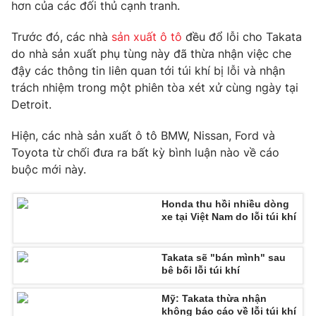
Phim VTV
hơn của các đối thủ cạnh tranh.
Giải trí
Hậu trường
Trước đó, các nhà
sản xuất ô tô
đều đổ lỗi cho Takata
Điện ảnh
do nhà sản xuất phụ tùng này đã thừa nhận việc che
Đời sống
Nhân vật
đậy các thông tin liên quan tới túi khí bị lỗi và nhận
Âm nhạc
Du lịch
trách nhiệm trong một phiên tòa xét xử cùng ngày tại
Khán giả
Giáo dục
Sao
Detroit.
Làm đẹp
Giải sao mai
Tuyển sinh
Hiện, các nhà sản xuất ô tô BMW, Nissan, Ford và
Công nghệ
Chất lượng cuộc sống
Toyota từ chối đưa ra bất kỳ bình luận nào về cáo
Học trực tuyến
Hitech Công nghệ tương lai
buộc mới này.
Giao lưu trực tuyến
Sản phẩm
Honda thu hồi nhiều dòng
xe tại Việt Nam do lỗi túi khí
Lịch phát sóng
Thị trường
Tư vấn
Takata sẽ "bán mình" sau
bê bối lỗi túi khí
Chuyên mục khác
Emagazine
Podcast
Mỹ: Takata thừa nhận
không báo cáo về lỗi túi khí