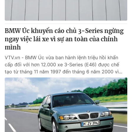
Tin tức
Kinh tế
Thế giới đó đây
Tài chính
Dữ liệu và đời sống
BMW Úc khuyến cáo chủ 3-Series ngừng
Câu chuyện quốc tế
Thị trường
ngay việc lái xe vì sự an toàn của chính
Truyền hình
mình
Góc doanh nghiệp
VTV.vn - BMW Úc vừa ban hành lệnh triệu hồi khẩn
Phim VTV
Giải trí
cấp đối với hơn 12.000 xe 3-Series (E46) được chế
Hậu trường
tạo từ tháng 11 năm 1997 đến tháng 6 năm 2000 vì...
Điện ảnh
Đời sống
Nhân vật
Âm nhạc
Du lịch
Khán giả
Giáo dục
Sao
Làm đẹp
Giải sao mai
Tuyển sinh
Công nghệ
Chất lượng cuộc sống
Học trực tuyến
Hitech Công nghệ tương lai