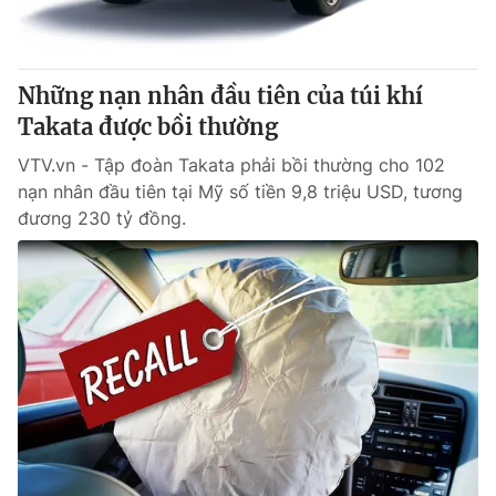
Thị trường 24h
Tấm lòng Việt
VTV4
Vươn mình bằng AI
Những nạn nhân đầu tiên của túi khí
Takata được bồi thường
VTV9
VTV8
VTV.vn - Tập đoàn Takata phải bồi thường cho 102
nạn nhân đầu tiên tại Mỹ số tiền 9,8 triệu USD, tương
Liên hệ tòa soạn
English
đương 230 tỷ đồng.
THỜI BÁO VTV
Theo dõi báo trên
Cơ quan chủ quản:
Đài Truyền hình Việt Nam
Cơ quan báo chí:
Thời báo VTV