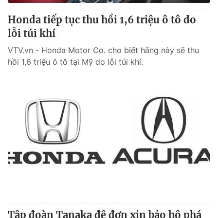
Honda tiếp tục thu hồi 1,6 triệu ô tô do
® Cấm sao chép dưới mọi hình thức nếu không có sự chấp
lỗi túi khí
thuận bằng văn bản. Ghi rõ nguồn VTV.vn khi phát hành lại
thông tin từ website này.
VTV.vn - Honda Motor Co. cho biết hãng này sẽ thu
hồi 1,6 triệu ô tô tại Mỹ do lỗi túi khí.
Tập đoàn Tanaka đệ đơn xin bảo hộ phá