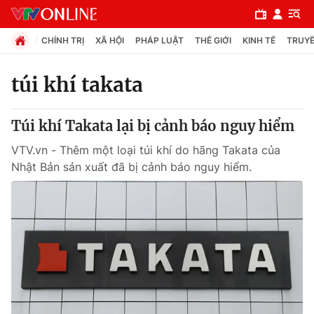
CHÍNH TRỊ
XÃ HỘI
PHÁP LUẬT
THẾ GIỚI
KINH TẾ
TRUYỀ
túi khí takata
Chuyên mục
Túi khí Takata lại bị cảnh báo nguy hiểm
Chính trị
VTV.vn - Thêm một loại túi khí do hãng Takata của
Nhật Bản sản xuất đã bị cảnh báo nguy hiểm.
Xã hội
Pháp luật
Y tế
Thế giới