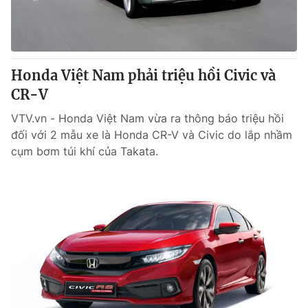
Giao lưu trực tuyến
Sản phẩm
Lịch phát sóng
Thị trường
Tư vấn
Honda Việt Nam phải triệu hồi Civic và
Chuyên mục khác
CR-V
Emagazine
Podcast
VTV.vn - Honda Việt Nam vừa ra thông báo triệu hồi
đối với 2 mẫu xe là Honda CR-V và Civic do lắp nhầm
cụm bơm túi khí của Takata.
Photo
Infographic
Video
Shorts video
VTV Money
VTV Thể thao
VTV Sức khoẻ
Bất động sản