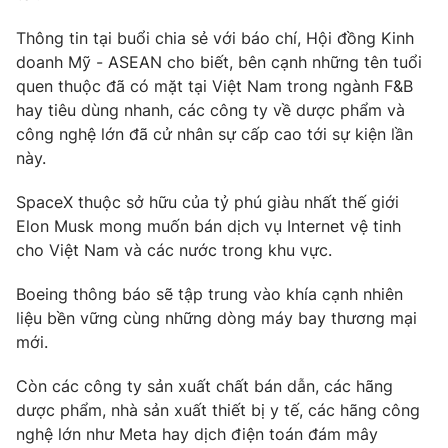
Phim VTV
Giải trí
Thông tin tại buổi chia sẻ với báo chí, Hội đồng Kinh
Hậu trường
doanh Mỹ - ASEAN cho biết, bên cạnh những tên tuổi
Điện ảnh
Đời sống
Nhân vật
quen thuộc đã có mặt tại Việt Nam trong ngành F&B
Âm nhạc
hay tiêu dùng nhanh, các công ty về dược phẩm và
Du lịch
Khán giả
công nghệ lớn đã cử nhân sự cấp cao tới sự kiện lần
Giáo dục
Sao
này.
Làm đẹp
Giải sao mai
Tuyển sinh
Công nghệ
Chất lượng cuộc sống
SpaceX thuộc sở hữu của tỷ phú giàu nhất thế giới
Học trực tuyến
Elon Musk mong muốn bán dịch vụ Internet vệ tinh
Hitech Công nghệ tương lai
cho Việt Nam và các nước trong khu vực.
Giao lưu trực tuyến
Sản phẩm
Boeing thông báo sẽ tập trung vào khía cạnh nhiên
Lịch phát sóng
Thị trường
liệu bền vững cùng những dòng máy bay thương mại
mới.
Tư vấn
Chuyên mục khác
Còn các công ty sản xuất chất bán dẫn, các hãng
dược phẩm, nhà sản xuất thiết bị y tế, các hãng công
Emagazine
Podcast
nghệ lớn như Meta hay dịch điện toán đám mây