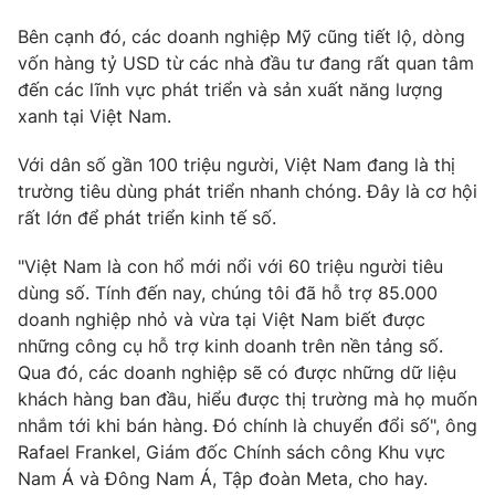
Email:
toasoan@vtv.vn
Liên hệ quảng cáo:
024-7300.7108
Bên cạnh đó, các doanh nghiệp Mỹ cũng tiết lộ, dòng
vốn hàng tỷ USD từ các nhà đầu tư đang rất quan tâm
đến các lĩnh vực phát triển và sản xuất năng lượng
xanh tại Việt Nam.
Với dân số gần 100 triệu người, Việt Nam đang là thị
trường tiêu dùng phát triển nhanh chóng. Đây là cơ hội
rất lớn để phát triển kinh tế số.
"Việt Nam là con hổ mới nổi với 60 triệu người tiêu
dùng số. Tính đến nay, chúng tôi đã hỗ trợ 85.000
doanh nghiệp nhỏ và vừa tại Việt Nam biết được
những công cụ hỗ trợ kinh doanh trên nền tảng số.
® Cấm sao chép dưới mọi hình thức nếu không có sự chấp
thuận bằng văn bản. Ghi rõ nguồn VTV.vn khi phát hành lại
Qua đó, các doanh nghiệp sẽ có được những dữ liệu
thông tin từ website này.
khách hàng ban đầu, hiểu được thị trường mà họ muốn
nhắm tới khi bán hàng. Đó chính là chuyển đổi số", ông
Rafael Frankel, Giám đốc Chính sách công Khu vực
Nam Á và Đông Nam Á, Tập đoàn Meta, cho hay.