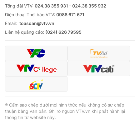
Tổng đài VTV:
024.38 355 931 - 024.38 355 932
Ðiện thoại Thời báo VTV:
0988 671 671
Email:
toasoan@vtv.vn
Liên hệ quảng cáo:
(024) 626 79595
® Cấm sao chép dưới mọi hình thức nếu không có sự chấp
thuận bằng văn bản. Ghi rõ nguồn VTV.vn khi phát hành lại
thông tin từ website này.