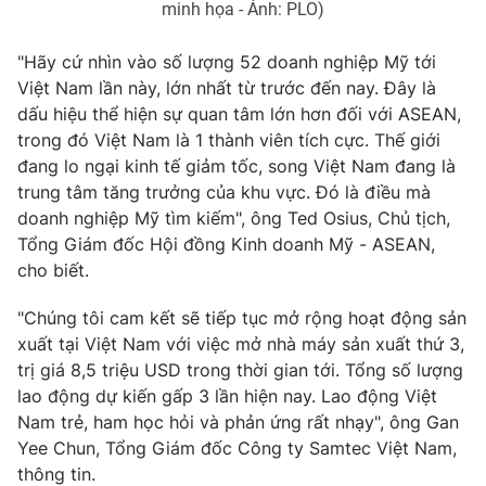
minh họa - Ảnh: PLO)
"Hãy cứ nhìn vào số lượng 52 doanh nghiệp Mỹ tới
Việt Nam lần này, lớn nhất từ trước đến nay. Đây là
THỜI BÁO VTV
dấu hiệu thể hiện sự quan tâm lớn hơn đối với ASEAN,
trong đó Việt Nam là 1 thành viên tích cực. Thế giới
đang lo ngại kinh tế giảm tốc, song Việt Nam đang là
Theo dõi báo trên
trung tâm tăng trưởng của khu vực. Đó là điều mà
doanh nghiệp Mỹ tìm kiếm", ông Ted Osius, Chủ tịch,
Cơ quan chủ quản:
Đài Truyền hình Việt Nam
Tổng Giám đốc Hội đồng Kinh doanh Mỹ - ASEAN,
Cơ quan báo chí:
Thời báo VTV
cho biết.
Giấy phép hoạt động báo in và báo điện tử số 483/GP-BTTTT
cấp ngày 29/12/2023
"Chúng tôi cam kết sẽ tiếp tục mở rộng hoạt động sản
xuất tại Việt Nam với việc mở nhà máy sản xuất thứ 3,
Tổng Biên tập:
Vũ Thanh Thủy
trị giá 8,5 triệu USD trong thời gian tới. Tổng số lượng
Phó Tổng Biên tập:
Nguyễn Thị Mỹ Hạnh, Phạm Quốc Thắng,
lao động dự kiến gấp 3 lần hiện nay. Lao động Việt
Nguyễn Trọng Ninh
Nam trẻ, ham học hỏi và phản ứng rất nhạy", ông Gan
Tổng đài VTV:
024.38 355 931 - 024.38 355 932
Yee Chun, Tổng Giám đốc Công ty Samtec Việt Nam,
Ðiện thoại Thời báo VTV:
024.66 897 897
thông tin.