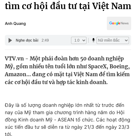
Chính trị
tìm cơ hội đầu tư tại Việt Nam
Truyền hình
Văn hóa - Giải trí
Xã hội
Y tế
Anh Quang
Đời sống
Pháp luật
Công nghệ
Nghe đọc bài
2:49
Giáo dục
Y tế
VTV.vn - Một phái đoàn hơn 50 doanh nghiệp
Mỹ, gồm nhiều tên tuổi lớn như SpaceX, Boeing,
Thế giới
Amazon... đang có mặt tại Việt Nam để tìm kiếm
các cơ hội đầu tư và hợp tác kinh doanh.
Tin tức
Kinh tế
Thế giới đó đây
Tài chính
Đây là số lượng doanh nghiệp lớn nhất từ trước đến
Dữ liệu và đời sống
Câu chuyện quốc tế
nay của Mỹ tham gia chương trình hàng năm do Hội
Thị trường
đồng Kinh doanh Mỹ - ASEAN tổ chức. Các hoạt động
Truyền hình
Góc doanh nghiệp
xúc tiến đầu tư sẽ diễn ra từ ngày 21/3 đến ngày 23/3
tới.