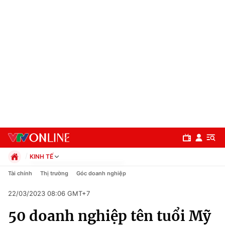
KINH TẾ
Chính trị
Tài chính
Thị trường
Góc doanh nghiệp
Xã hội
22/03/2023 08:06 GMT+7
Pháp luật
Chuyên mục
Kinh tế
50 doanh nghiệp tên tuổi Mỹ
Thể thao