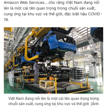
Amazon Web Services… cho rằng Việt Nam đang nổi
Photo
Infographic
lên là một cái tên quan trọng trong chuỗi sản xuất,
cung ứng tại khu vực và thế giới, đặc biệt hậu COVID-
19.
Video
Shorts video
VTV Money
VTV Thể thao
VTV Sức khoẻ
Bất động sản
Thị trường 24h
Tấm lòng Việt
VTV4
Vươn mình bằng AI
VTV9
VTV8
Việt Nam đang nổi lên là một cái tên quan trọng trong
chuỗi sản xuất, cung ứng tại khu vực và thế giới. (Ảnh
Liên hệ tòa soạn
English