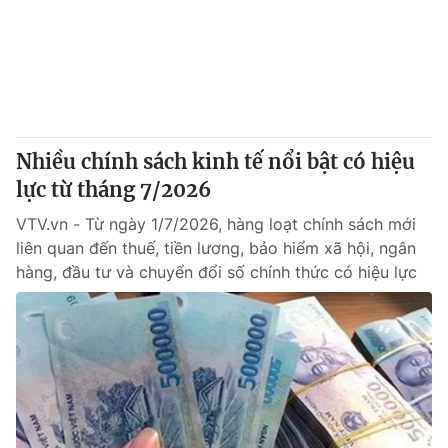
Giao lưu trực tuyến
Sản phẩm
Lịch phát sóng
Thị trường
Tư vấn
Chuyên mục khác
Nhiều chính sách kinh tế nổi bật có hiệu
Emagazine
Podcast
lực từ tháng 7/2026
VTV.vn - Từ ngày 1/7/2026, hàng loạt chính sách mới
Photo
Infographic
liên quan đến thuế, tiền lương, bảo hiểm xã hội, ngân
hàng, đầu tư và chuyển đổi số chính thức có hiệu lực
Video
Shorts video
VTV Money
VTV Thể thao
VTV Sức khoẻ
Bất động sản