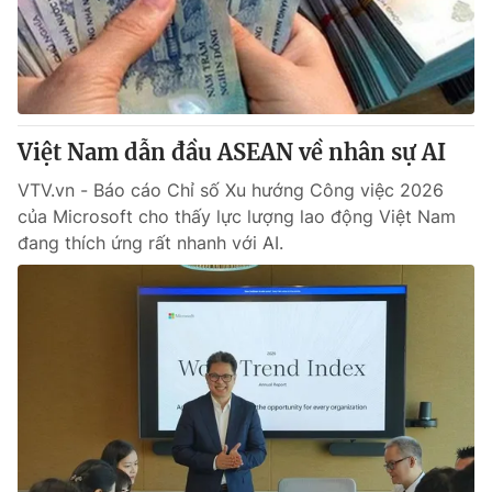
Thị trường 24h
Tấm lòng Việt
VTV4
Vươn mình bằng AI
VTV9
VTV8
Việt Nam dẫn đầu ASEAN về nhân sự AI
VTV.vn - Báo cáo Chỉ số Xu hướng Công việc 2026
Liên hệ tòa soạn
English
của Microsoft cho thấy lực lượng lao động Việt Nam
đang thích ứng rất nhanh với AI.
THỜI BÁO VTV
Theo dõi báo trên
Cơ quan chủ quản:
Đài Truyền hình Việt Nam
Cơ quan báo chí:
Thời báo VTV