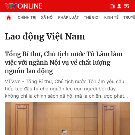
CHÍNH TRỊ
XÃ HỘI
PHÁP LUẬT
THẾ GIỚI
KINH TẾ
TRUYỀ
Lao động Việt Nam
Chuyên mục
Tổng Bí thư, Chủ tịch nước Tô Lâm làm
Chính trị
việc với ngành Nội vụ về chất lượng
nguồn lao động
Xã hội
VTV.vn - Tổng Bí thư, Chủ tịch nước Tô Lâm yêu cầu
tiếp tục đầu tư cho nguồn lực con người bởi đây
Pháp luật
không chỉ là chính sách xã hội mà là chiến lược phát...
Y tế
Thế giới