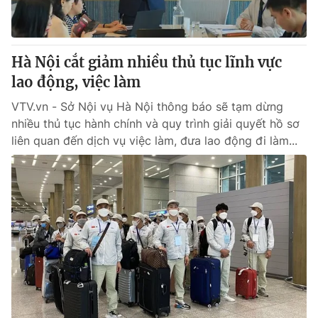
Giấy phép hoạt động báo in và báo điện tử số 483/GP-BTTTT
cấp ngày 29/12/2023
Tổng Biên tập:
Vũ Thanh Thủy
Hà Nội cắt giảm nhiều thủ tục lĩnh vực
Phó Tổng Biên tập:
Nguyễn Thị Mỹ Hạnh, Phạm Quốc Thắng,
lao động, việc làm
Nguyễn Trọng Ninh
Tổng đài VTV:
024.38 355 931 - 024.38 355 932
VTV.vn - Sở Nội vụ Hà Nội thông báo sẽ tạm dừng
Ðiện thoại Thời báo VTV:
024.66 897 897
nhiều thủ tục hành chính và quy trình giải quyết hồ sơ
Email:
toasoan@vtv.vn
liên quan đến dịch vụ việc làm, đưa lao động đi làm...
Liên hệ quảng cáo:
024-7300.7108