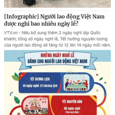
® Cấm sao chép dưới mọi hình thức nếu không có sự chấp
[Infographic] Người lao động Việt Nam
thuận bằng văn bản. Ghi rõ nguồn VTV.vn khi phát hành lại
được nghỉ bao nhiêu ngày lễ?
thông tin từ website này.
VTV.vn - Nếu bổ sung thêm 2 ngày nghỉ dịp Quốc
khánh, tổng số ngày nghỉ lễ, Tết hưởng nguyên lương
của người lao động sẽ tăng từ 12 lên 14 ngày mỗi năm.