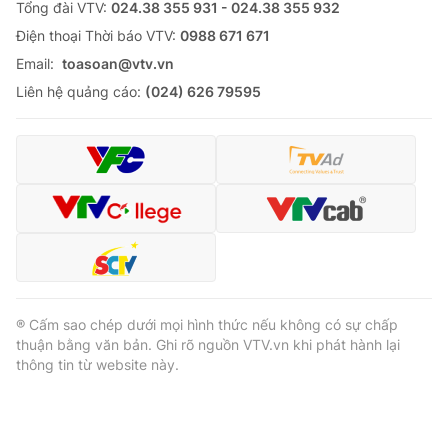
Tổng đài VTV:
024.38 355 931 - 024.38 355 932
Ðiện thoại Thời báo VTV:
0988 671 671
Email:
toasoan@vtv.vn
Liên hệ quảng cáo:
(024) 626 79595
® Cấm sao chép dưới mọi hình thức nếu không có sự chấp
thuận bằng văn bản. Ghi rõ nguồn VTV.vn khi phát hành lại
thông tin từ website này.