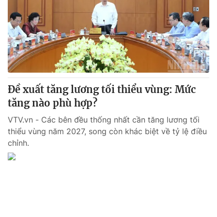
Tin tức
Kinh tế
Thế giới đó đây
Tài chính
Dữ liệu và đời sống
Câu chuyện quốc tế
Thị trường
Truyền hình
Góc doanh nghiệp
Đề xuất tăng lương tối thiểu vùng: Mức
Phim VTV
tăng nào phù hợp?
Giải trí
Hậu trường
VTV.vn - Các bên đều thống nhất cần tăng lương tối
Điện ảnh
thiểu vùng năm 2027, song còn khác biệt về tỷ lệ điều
Đời sống
Nhân vật
chỉnh.
Âm nhạc
Du lịch
Khán giả
Giáo dục
Sao
Làm đẹp
Giải sao mai
Tuyển sinh
Công nghệ
Chất lượng cuộc sống
Học trực tuyến
Hitech Công nghệ tương lai