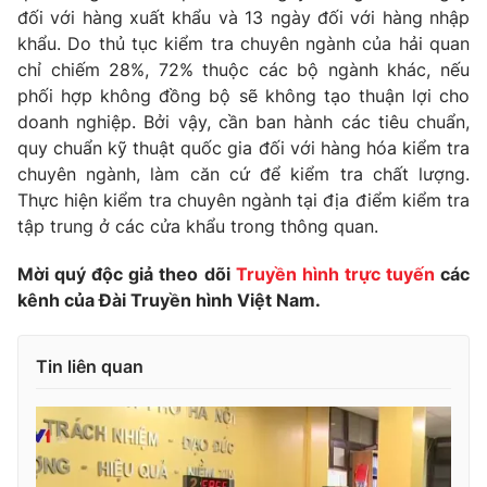
đối với hàng xuất khẩu và 13 ngày đối với hàng nhập
Photo
Infographic
khẩu. Do thủ tục kiểm tra chuyên ngành của hải quan
chỉ chiếm 28%, 72% thuộc các bộ ngành khác, nếu
phối hợp không đồng bộ sẽ không tạo thuận lợi cho
Video
Shorts video
doanh nghiệp. Bởi vậy, cần ban hành các tiêu chuẩn,
quy chuẩn kỹ thuật quốc gia đối với hàng hóa kiểm tra
VTV Money
VTV Thể thao
chuyên ngành, làm căn cứ để kiểm tra chất lượng.
Thực hiện kiểm tra chuyên ngành tại địa điểm kiểm tra
VTV Sức khoẻ
Bất động sản
tập trung ở các cửa khẩu trong thông quan.
Mời quý độc giả theo dõi
Truyền hình trực tuyến
các
Thị trường 24h
Tấm lòng Việt
kênh của Đài Truyền hình Việt Nam.
VTV4
Vươn mình bằng AI
Tin liên quan
VTV9
VTV8
Liên hệ tòa soạn
English