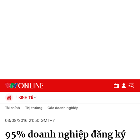
KINH TẾ
Chính trị
Tài chính
Thị trường
Góc doanh nghiệp
Xã hội
03/08/2016 21:50 GMT+7
Pháp luật
Chuyên mục
Kinh tế
95% doanh nghiệp đăng ký
Thể thao