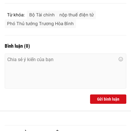
Ðiện thoại Thời báo VTV:
024.66 897 897
Email:
toasoan@vtv.vn
Từ khóa:
Bộ Tài chính
nộp thuế điện tử
Liên hệ quảng cáo:
024-7300.7108
Phó Thủ tướng Trương Hòa Bình
Bình luận
(
0
)
Gửi bình luận
® Cấm sao chép dưới mọi hình thức nếu không có sự chấp
thuận bằng văn bản. Ghi rõ nguồn VTV.vn khi phát hành lại
thông tin từ website này.