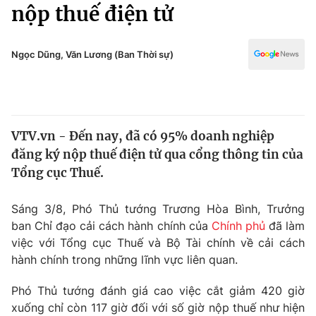
Chính trị
nộp thuế điện tử
Truyền hình
Văn hóa - Giải trí
Xã hội
Y tế
Ngọc Dũng, Văn Lương (Ban Thời sự)
Đời sống
Pháp luật
Công nghệ
Giáo dục
Y tế
VTV.vn - Đến nay, đã có 95% doanh nghiệp
đăng ký nộp thuế điện tử qua cổng thông tin của
Thế giới
Tổng cục Thuế.
Tin tức
Kinh tế
Sáng 3/8, Phó Thủ tướng Trương Hòa Bình, Trưởng
Thế giới đó đây
ban Chỉ đạo cải cách hành chính của
Chính phủ
đã làm
Tài chính
việc với Tổng cục Thuế và Bộ Tài chính về cải cách
Dữ liệu và đời sống
Câu chuyện quốc tế
hành chính trong những lĩnh vực liên quan.
Thị trường
Truyền hình
Phó Thủ tướng đánh giá cao việc cắt giảm 420 giờ
Góc doanh nghiệp
xuống chỉ còn 117 giờ đối với số giờ nộp thuế như hiện