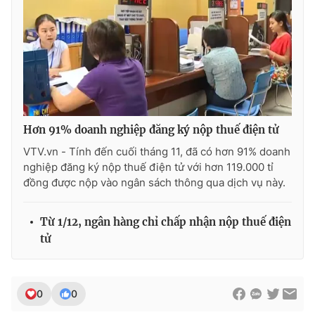
THỜI BÁO VTV
Hơn 91% doanh nghiệp đăng ký nộp thuế điện tử
Theo dõi báo trên
VTV.vn - Tính đến cuối tháng 11, đã có hơn 91% doanh
nghiệp đăng ký nộp thuế điện tử với hơn 119.000 tỉ
Cơ quan chủ quản:
Đài Truyền hình Việt Nam
đồng được nộp vào ngân sách thông qua dịch vụ này.
Cơ quan báo chí:
Thời báo VTV
Giấy phép hoạt động báo in và báo điện tử số 483/GP-BTTTT
Từ 1/12, ngân hàng chỉ chấp nhận nộp thuế điện
cấp ngày 29/12/2023
tử
Tổng Biên tập:
Vũ Thanh Thủy
Phó Tổng Biên tập:
Nguyễn Thị Mỹ Hạnh, Phạm Quốc Thắng,
Nguyễn Trọng Ninh
0
0
Tổng đài VTV:
024.38 355 931 - 024.38 355 932