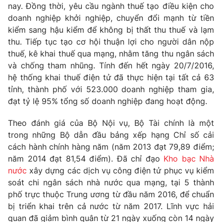
Phim VTV
nay. Đồng thời, yêu cầu ngành thuế tạo điều kiện cho
Giải trí
doanh nghiệp khởi nghiệp, chuyển đổi mạnh từ tiền
Hậu trường
kiểm sang hậu kiểm để không bị thất thu thuế và lạm
Điện ảnh
Đời sống
thu. Tiếp tục tạo cơ hội thuận lợi cho người dân nộp
Nhân vật
Âm nhạc
thuế, kê khai thuế qua mạng, nhằm tăng thu ngân sách
Du lịch
Khán giả
và chống tham nhũng. Tính đến hết ngày 20/7/2016,
Giáo dục
Sao
hệ thống khai thuế điện tử đã thực hiện tại tất cả 63
Làm đẹp
Giải sao mai
Tuyển sinh
tỉnh, thành phố với 523.000 doanh nghiệp tham gia,
Công nghệ
Chất lượng cuộc sống
đạt tỷ lệ 95% tổng số doanh nghiệp đang hoạt động.
Học trực tuyến
Hitech Công nghệ tương lai
Theo đánh giá của Bộ Nội vụ, Bộ Tài chính là một
Giao lưu trực tuyến
trong những Bộ dẫn đầu bảng xếp hạng Chỉ số cải
Sản phẩm
cách hành chính hàng năm (năm 2013 đạt 79,89 điểm;
Lịch phát sóng
Thị trường
năm 2014 đạt 81,54 điểm). Đã chỉ đạo
Kho bạc Nhà
nước
xây dựng các dịch vụ công điện tử phục vụ kiểm
Tư vấn
soát chi ngân sách nhà nước qua mạng, tại 5 thành
Chuyên mục khác
phố trực thuộc Trung ương từ đầu năm 2016, để chuẩn
bị triển khai trên cả nước từ năm 2017. Lĩnh vực hải
Emagazine
Podcast
quan đã giảm bình quân từ 21 ngày xuống còn 14 ngày