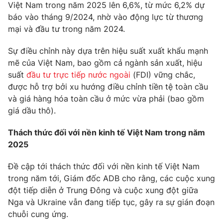
Việt Nam trong năm 2025 lên 6,6%, từ mức 6,2% dự
Photo
Infographic
báo vào tháng 9/2024, nhờ vào động lực từ thương
mại và đầu tư trong năm 2024.
Video
Shorts video
Sự điều chỉnh này dựa trên hiệu suất xuất khẩu mạnh
mẽ của Việt Nam, bao gồm cả ngành sản xuất, hiệu
VTV Money
VTV Thể thao
suất
đầu tư trực tiếp nước ngoài
(FDI) vững chắc,
được hỗ trợ bởi xu hướng điều chỉnh tiền tệ toàn cầu
và giá hàng hóa toàn cầu ở mức vừa phải (bao gồm
VTV Sức khoẻ
Bất động sản
giá dầu thô).
Thị trường 24h
Tấm lòng Việt
Thách thức đối với nền kinh tế Việt Nam trong năm
2025
VTV4
Vươn mình bằng AI
Đề cập tới thách thức đối với nền kinh tế Việt Nam
trong năm tới, Giám đốc ADB cho rằng, các cuộc xung
VTV9
VTV8
đột tiếp diễn ở Trung Đông và cuộc xung đột giữa
Nga và Ukraine vẫn đang tiếp tục, gây ra sự gián đoạn
chuỗi cung ứng.
Liên hệ tòa soạn
English