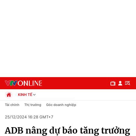
KINH TẾ
Chính trị
Tài chính
Thị trường
Góc doanh nghiệp
Xã hội
25/12/2024 16:28 GMT+7
Pháp luật
Chuyên mục
Kinh tế
ADB nâng dự báo tăng trưởng
Thể thao