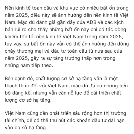
Nền kinh tế toàn cầu và khu vực có nhiều bất ổn trong
năm 2025, điều này sẽ ảnh hưởng đến nền kinh tế Việt
Nam. Mặc dù đánh giá gần đây của ADB về các kịch
THỜI BÁO VTV
bản rủi ro cho thấy những bất ổn này chỉ có tác động
khiêm tốn tới nền kinh tế Việt Nam trong năm 2025,
tuy vậy, sự bất ổn này vẫn có thể ảnh hưởng đến dòng
Theo dõi báo trên
chảy thương mại và đầu tư toàn cầu từ nửa sau của
năm 2025, gây ra sự tăng trưởng thấp hơn trong
Cơ quan chủ quản:
Đài Truyền hình Việt Nam
những năm tiếp theo.
Cơ quan báo chí:
Thời báo VTV
Bên cạnh đó, chất lượng cơ sở hạ tầng vẫn là một
Giấy phép hoạt động báo in và báo điện tử số 483/GP-BTTTT
thách thức đối với Việt Nam, mặc dù đã có những tiến
cấp ngày 29/12/2023
bộ đáng kể, nhưng vẫn cần nỗ lực để cải thiện chất
Tổng Biên tập:
Vũ Thanh Thủy
lượng cơ sở hạ tầng.
Phó Tổng Biên tập:
Nguyễn Thị Mỹ Hạnh, Phạm Quốc Thắng,
Nguyễn Trọng Ninh
Việt Nam cũng cần phát triển sâu rộng hơn thị trường
Tổng đài VTV:
024.38 355 931 - 024.38 355 932
tài chính, để có thể thu hút các khoản đầu tư dài hạn
Ðiện thoại Thời báo VTV:
024.66 897 897
vào cơ sở hạ tầng.