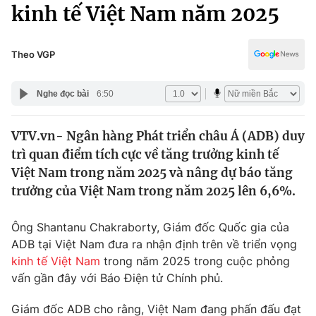
Chính trị
kinh tế Việt Nam năm 2025
Truyền hình
Văn hóa - Giải trí
Xã hội
Y tế
Theo VGP
Đời sống
Pháp luật
Công nghệ
Nghe đọc bài
6:50
Giáo dục
Y tế
VTV.vn- Ngân hàng Phát triển châu Á (ADB) duy
trì quan điểm tích cực về tăng trưởng kinh tế
Thế giới
Việt Nam trong năm 2025 và nâng dự báo tăng
trưởng của Việt Nam trong năm 2025 lên 6,6%.
Tin tức
Kinh tế
Thế giới đó đây
Ông Shantanu Chakraborty, Giám đốc Quốc gia của
Tài chính
ADB tại Việt Nam đưa ra nhận định trên về triển vọng
Dữ liệu và đời sống
Câu chuyện quốc tế
kinh tế Việt Nam
trong năm 2025 trong cuộc phỏng
Thị trường
vấn gần đây với Báo Điện tử Chính phủ.
Truyền hình
Góc doanh nghiệp
Giám đốc ADB cho rằng, Việt Nam đang phấn đấu đạt