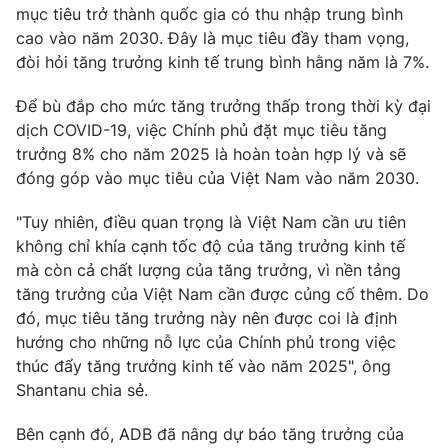
Phim VTV
mục tiêu trở thành quốc gia có thu nhập trung bình
Giải trí
cao vào năm 2030. Đây là mục tiêu đầy tham vọng,
Hậu trường
đòi hỏi tăng trưởng kinh tế trung bình hằng năm là 7%.
Điện ảnh
Đời sống
Nhân vật
Âm nhạc
Để bù đắp cho mức tăng trưởng thấp trong thời kỳ đại
Du lịch
Khán giả
dịch COVID-19, việc Chính phủ đặt mục tiêu tăng
Giáo dục
Sao
trưởng 8% cho năm 2025 là hoàn toàn hợp lý và sẽ
Làm đẹp
Giải sao mai
đóng góp vào mục tiêu của Việt Nam vào năm 2030.
Tuyển sinh
Công nghệ
Chất lượng cuộc sống
Học trực tuyến
"Tuy nhiên, điều quan trọng là Việt Nam cần ưu tiên
Hitech Công nghệ tương lai
không chỉ khía cạnh tốc độ của tăng trưởng kinh tế
Giao lưu trực tuyến
mà còn cả chất lượng của tăng trưởng, vì nền tảng
Sản phẩm
tăng trưởng của Việt Nam cần được củng cố thêm. Do
Lịch phát sóng
Thị trường
đó, mục tiêu tăng trưởng này nên được coi là định
hướng cho những nỗ lực của Chính phủ trong việc
Tư vấn
thúc đẩy tăng trưởng kinh tế vào năm 2025", ông
Chuyên mục khác
Shantanu chia sẻ.
Emagazine
Podcast
Bên cạnh đó, ADB đã nâng dự báo tăng trưởng của