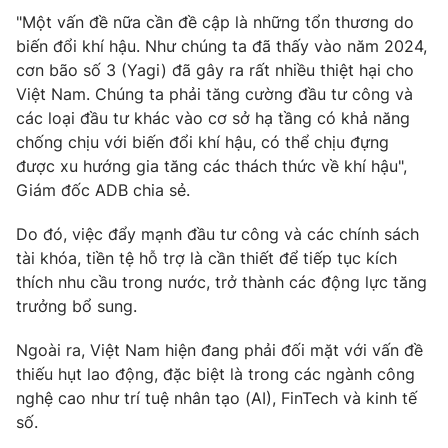
Email:
toasoan@vtv.vn
"Một vấn đề nữa cần đề cập là những tổn thương do
Liên hệ quảng cáo:
024-7300.7108
biến đổi khí hậu. Như chúng ta đã thấy vào năm 2024,
cơn bão số 3 (Yagi) đã gây ra rất nhiều thiệt hại cho
Việt Nam. Chúng ta phải tăng cường đầu tư công và
các loại đầu tư khác vào cơ sở hạ tầng có khả năng
chống chịu với biến đổi khí hậu, có thể chịu đựng
được xu hướng gia tăng các thách thức về khí hậu",
Giám đốc ADB chia sẻ.
Do đó, việc đẩy mạnh đầu tư công và các chính sách
tài khóa, tiền tệ hỗ trợ là cần thiết để tiếp tục kích
thích nhu cầu trong nước, trở thành các động lực tăng
trưởng bổ sung.
® Cấm sao chép dưới mọi hình thức nếu không có sự chấp
thuận bằng văn bản. Ghi rõ nguồn VTV.vn khi phát hành lại
Ngoài ra, Việt Nam hiện đang phải đối mặt với vấn đề
thông tin từ website này.
thiếu hụt lao động, đặc biệt là trong các ngành công
nghệ cao như trí tuệ nhân tạo (AI), FinTech và kinh tế
số.