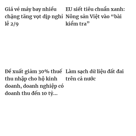
Ðiện thoại Thời báo VTV:
024.66 897 897
Giá vé máy bay nhiều
EU siết tiêu chuẩn xanh:
Email:
toasoan@vtv.vn
chặng tăng vọt dịp nghỉ
Nông sản Việt vào “bài
Liên hệ quảng cáo:
024-7300.7108
lễ 2/9
kiểm tra”
Đề xuất giảm 30% thuế
Làm sạch dữ liệu đất đai
thu nhập cho hộ kinh
trên cả nước
doanh, doanh nghiệp có
doanh thu đến 10 tỷ...
® Cấm sao chép dưới mọi hình thức nếu không có sự chấp
thuận bằng văn bản. Ghi rõ nguồn VTV.vn khi phát hành lại
thông tin từ website này.