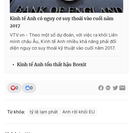
Photo
Infographic
Kinh tế Anh có nguy cơ suy thoái vào cuối năm
2017
Video
Shorts video
VTV.vn - Theo một số dự đoán, với việc ra khỏi Liên
minh châu Âu, Kinh tế Anh nhiều khả năng phải đối
VTV Money
VTV Thể thao
diện nguy cơ suy thoái kỹ thuật vào cuối năm 2017.
VTV Sức khoẻ
Bất động sản
Kinh tế Anh tổn thất hậu Brexit
Thị trường 24h
Tấm lòng Việt
0
0
VTV4
Vươn mình bằng AI
Từ khóa:
tỷ lệ lạm phát
Anh rời khỏi EU
VTV9
VTV8
Liên hệ tòa soạn
English