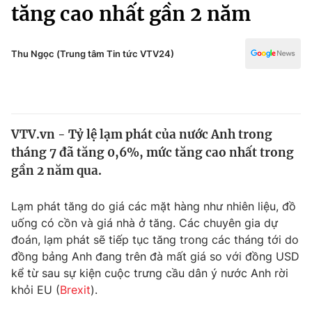
Chính trị
tăng cao nhất gần 2 năm
Truyền hình
Văn hóa - Giải trí
Xã hội
Y tế
Thu Ngọc (Trung tâm Tin tức VTV24)
Đời sống
Pháp luật
Công nghệ
Giáo dục
Y tế
VTV.vn - Tỷ lệ lạm phát của nước Anh trong
tháng 7 đã tăng 0,6%, mức tăng cao nhất trong
Thế giới
gần 2 năm qua.
Tin tức
Kinh tế
Lạm phát tăng do giá các mặt hàng như nhiên liệu, đồ
Thế giới đó đây
uống có cồn và giá nhà ở tăng. Các chuyên gia dự
Tài chính
đoán, lạm phát sẽ tiếp tục tăng trong các tháng tới do
Dữ liệu và đời sống
Câu chuyện quốc tế
đồng bảng Anh đang trên đà mất giá so với đồng USD
Thị trường
kể từ sau sự kiện cuộc trưng cầu dân ý nước Anh rời
Truyền hình
khỏi EU (
Brexit
).
Góc doanh nghiệp