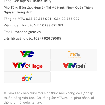
Tổng Biên tập:
Vũ Thanh Thủy
Phó Tổng Biên tập:
Nguyễn Thị Mỹ Hạnh, Phạm Quốc Thắng,
Nguyễn Trọng Ninh
Tổng đài VTV:
024.38 355 931 - 024.38 355 932
Ðiện thoại Thời báo VTV:
0988 671 671
Email:
toasoan@vtv.vn
Liên hệ quảng cáo:
(024) 626 79595
® Cấm sao chép dưới mọi hình thức nếu không có sự chấp
thuận bằng văn bản. Ghi rõ nguồn VTV.vn khi phát hành lại
thông tin từ website này.