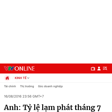
KINH TẾ
Chính trị
Tài chính
Thị trường
Góc doanh nghiệp
Xã hội
16/08/2016 23:56 GMT+7
Pháp luật
Chuyên mục
Kinh tế
Anh: Tỷ lệ lạm phát tháng 7
Thể thao