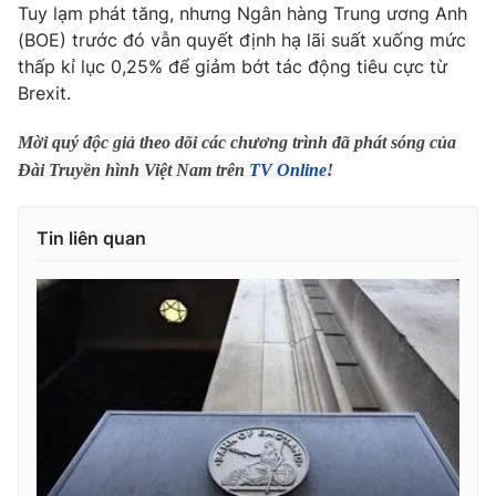
Phim VTV
Tuy lạm phát tăng, nhưng Ngân hàng Trung ương Anh
Giải trí
(BOE) trước đó vẫn quyết định hạ lãi suất xuống mức
Hậu trường
thấp kỉ lục 0,25% để giảm bớt tác động tiêu cực từ
Điện ảnh
Đời sống
Brexit.
Nhân vật
Âm nhạc
Du lịch
Khán giả
Mời quý độc giả theo dõi các chương trình đã phát sóng của
Giáo dục
Sao
Đài Truyền hình Việt Nam trên
TV Online
!
Làm đẹp
Giải sao mai
Tuyển sinh
Công nghệ
Chất lượng cuộc sống
Tin liên quan
Học trực tuyến
Hitech Công nghệ tương lai
Giao lưu trực tuyến
Sản phẩm
Lịch phát sóng
Thị trường
Tư vấn
Chuyên mục khác
Emagazine
Podcast