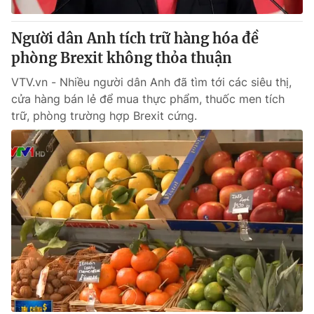
Thị trường 24h
Tấm lòng Việt
Người dân Anh tích trữ hàng hóa đề
VTV4
Vươn mình bằng AI
phòng Brexit không thỏa thuận
VTV.vn - Nhiều người dân Anh đã tìm tới các siêu thị,
VTV9
VTV8
cửa hàng bán lẻ để mua thực phẩm, thuốc men tích
trữ, phòng trường hợp Brexit cứng.
Liên hệ tòa soạn
English
THỜI BÁO VTV
Theo dõi báo trên
Cơ quan chủ quản:
Đài Truyền hình Việt Nam
Cơ quan báo chí:
Thời báo VTV