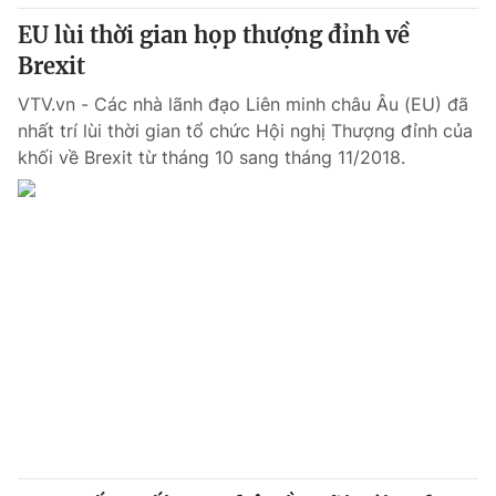
Giấy phép hoạt động báo in và báo điện tử số 483/GP-BTTTT
EU lùi thời gian họp thượng đỉnh về
cấp ngày 29/12/2023
Brexit
Tổng Biên tập:
Vũ Thanh Thủy
Phó Tổng Biên tập:
VTV.vn - Các nhà lãnh đạo Liên minh châu Âu (EU) đã
Nguyễn Thị Mỹ Hạnh, Phạm Quốc Thắng,
Nguyễn Trọng Ninh
nhất trí lùi thời gian tổ chức Hội nghị Thượng đỉnh của
Tổng đài VTV:
024.38 355 931 - 024.38 355 932
khối về Brexit từ tháng 10 sang tháng 11/2018.
Ðiện thoại Thời báo VTV:
024.66 897 897
Email:
toasoan@vtv.vn
Liên hệ quảng cáo:
024-7300.7108