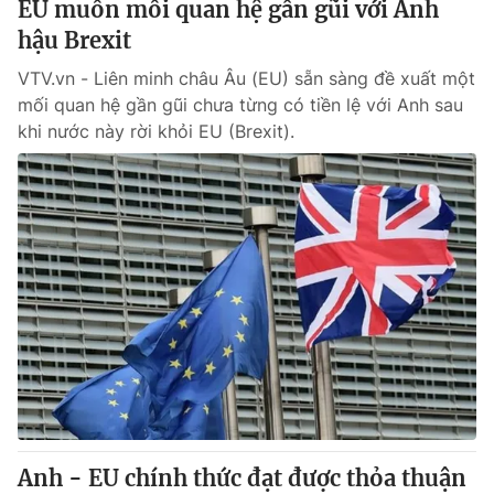
EU muốn mối quan hệ gần gũi với Anh
hậu Brexit
® Cấm sao chép dưới mọi hình thức nếu không có sự chấp
VTV.vn - Liên minh châu Âu (EU) sẵn sàng đề xuất một
thuận bằng văn bản. Ghi rõ nguồn VTV.vn khi phát hành lại
mối quan hệ gần gũi chưa từng có tiền lệ với Anh sau
thông tin từ website này.
khi nước này rời khỏi EU (Brexit).
Anh - EU chính thức đạt được thỏa thuận