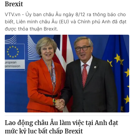
Brexit
VTV.vn - Ủy ban châu Âu ngày 8/12 ra thông báo cho
biết, Liên minh châu Âu (EU) và Chính phủ Anh đã đạt
được thỏa thuận Brexit.
Lao động châu Âu làm việc tại Anh đạt
mức kỷ lục bất chấp Brexit