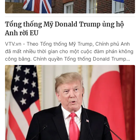
Giao lưu trực tuyến
Sản phẩm
Lịch phát sóng
Thị trường
Tổng thống Mỹ Donald Trump ủng hộ
Tư vấn
Anh rời EU
Chuyên mục khác
VTV.vn - Theo Tổng thống Mỹ Trump, Chính phủ Anh
đã mất nhiều thời gian cho một cuộc đàm phán không
Emagazine
Podcast
công bằng. Chính quyền Tổng thống Donald Trump...
Photo
Infographic
Video
Shorts video
VTV Money
VTV Thể thao
VTV Sức khoẻ
Bất động sản