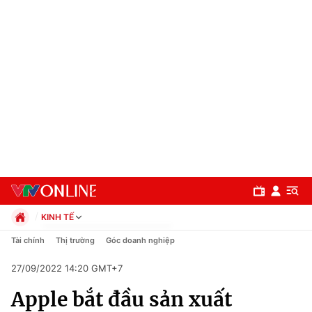
KINH TẾ
Chính trị
Tài chính
Thị trường
Góc doanh nghiệp
Xã hội
27/09/2022 14:20 GMT+7
Pháp luật
Chuyên mục
Kinh tế
Apple bắt đầu sản xuất
Thể thao