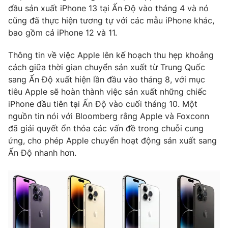
Phim VTV
đầu sản xuất iPhone 13 tại Ấn Độ vào tháng 4 và nó
Giải trí
cũng đã thực hiện tương tự với các mẫu iPhone khác,
Hậu trường
Điện ảnh
bao gồm cả iPhone 12 và 11.
Đời sống
Nhân vật
Âm nhạc
Thông tin về việc Apple lên kế hoạch thu hẹp khoảng
Du lịch
Khán giả
cách giữa thời gian chuyển sản xuất từ ​​Trung Quốc
Giáo dục
Sao
sang Ấn Độ xuất hiện lần đầu vào tháng 8, với mục
Làm đẹp
Giải sao mai
Tuyển sinh
tiêu Apple sẽ hoàn thành việc sản xuất những chiếc
Công nghệ
Chất lượng cuộc sống
iPhone đầu tiên tại Ấn Độ vào cuối tháng 10. Một
Học trực tuyến
nguồn tin nói với Bloomberg rằng Apple và Foxconn
Hitech Công nghệ tương lai
đã giải quyết ổn thỏa các vấn đề trong chuỗi cung
Giao lưu trực tuyến
ứng, cho phép Apple chuyển hoạt động sản xuất sang
Sản phẩm
Ấn Độ nhanh hơn.
Lịch phát sóng
Thị trường
Tư vấn
Chuyên mục khác
Emagazine
Podcast