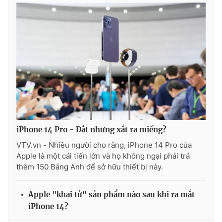
Ðiện thoại Thời báo VTV:
024.66 897 897
Email:
toasoan@vtv.vn
Liên hệ quảng cáo:
024-7300.7108
iPhone 14 Pro - Đắt nhưng xắt ra miếng?
VTV.vn - Nhiều người cho rằng, iPhone 14 Pro của
Apple là một cải tiến lớn và họ không ngại phải trả
thêm 150 Bảng Anh để sở hữu thiết bị này.
® Cấm sao chép dưới mọi hình thức nếu không có sự chấp
thuận bằng văn bản. Ghi rõ nguồn VTV.vn khi phát hành lại
thông tin từ website này.
Apple "khai tử" sản phẩm nào sau khi ra mắt
iPhone 14?