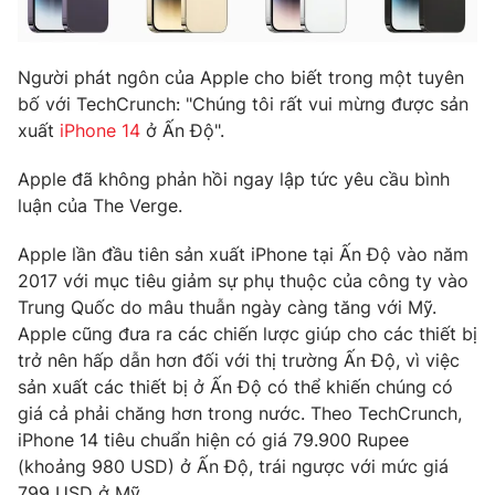
Photo
Infographic
Người phát ngôn của Apple cho biết trong một tuyên
Video
Shorts video
bố với TechCrunch: "Chúng tôi rất vui mừng được sản
xuất
iPhone 14
ở Ấn Độ".
VTV Money
VTV Thể thao
Apple đã không phản hồi ngay lập tức yêu cầu bình
luận của The Verge.
VTV Sức khoẻ
Bất động sản
Apple lần đầu tiên sản xuất iPhone tại Ấn Độ vào năm
2017 với mục tiêu giảm sự phụ thuộc của công ty vào
Thị trường 24h
Tấm lòng Việt
Trung Quốc do mâu thuẫn ngày càng tăng với Mỹ.
Apple cũng đưa ra các chiến lược giúp cho các thiết bị
VTV4
Vươn mình bằng AI
trở nên hấp dẫn hơn đối với thị trường Ấn Độ, vì việc
sản xuất các thiết bị ở Ấn Độ có thể khiến chúng có
giá cả phải chăng hơn trong nước. Theo TechCrunch,
VTV9
VTV8
iPhone 14 tiêu chuẩn hiện có giá 79.900 Rupee
(khoảng 980 USD) ở Ấn Độ, trái ngược với mức giá
Liên hệ tòa soạn
English
799 USD ở Mỹ.