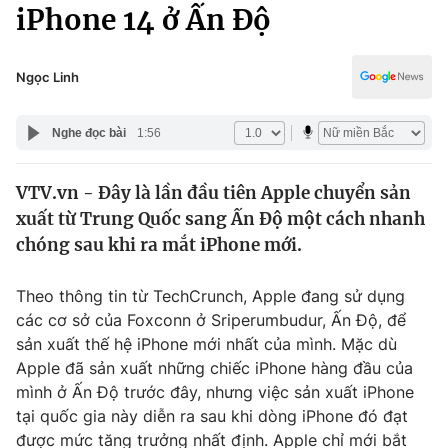
Chính trị
iPhone 14 ở Ấn Độ
Truyền hình
Văn hóa - Giải trí
Xã hội
Y tế
Ngọc Linh
Đời sống
Pháp luật
Công nghệ
Nghe đọc bài
1:56
Giáo dục
Y tế
VTV.vn - Đây là lần đầu tiên Apple chuyển sản
xuất từ ​​Trung Quốc sang Ấn Độ một cách nhanh
Thế giới
chóng sau khi ra mắt iPhone mới.
Tin tức
Kinh tế
Theo thông tin từ TechCrunch, Apple đang sử dụng
Thế giới đó đây
các cơ sở của Foxconn ở Sriperumbudur, Ấn Độ, để
Tài chính
sản xuất thế hệ iPhone mới nhất của mình. Mặc dù
Dữ liệu và đời sống
Câu chuyện quốc tế
Apple đã sản xuất những chiếc iPhone hàng đầu của
Thị trường
mình ở Ấn Độ trước đây, nhưng việc sản xuất iPhone
Truyền hình
tại quốc gia này diễn ra sau khi dòng iPhone đó đạt
Góc doanh nghiệp
được mức tăng trưởng nhất định. Apple chỉ mới bắt