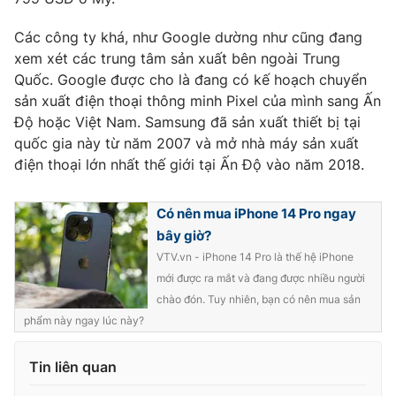
Các công ty khá, như Google dường như cũng đang
xem xét các trung tâm sản xuất bên ngoài Trung
Quốc. Google được cho là đang có kế hoạch chuyển
THỜI BÁO VTV
sản xuất điện thoại thông minh Pixel của mình sang Ấn
Độ hoặc Việt Nam. Samsung đã sản xuất thiết bị tại
quốc gia này từ năm 2007 và mở nhà máy sản xuất
điện thoại lớn nhất thế giới tại Ấn Độ vào năm 2018.
Theo dõi báo trên
Có nên mua iPhone 14 Pro ngay
Cơ quan chủ quản:
Đài Truyền hình Việt Nam
bây giờ?
Cơ quan báo chí:
Thời báo VTV
VTV.vn - iPhone 14 Pro là thế hệ iPhone
Giấy phép hoạt động báo in và báo điện tử số 483/GP-BTTTT
mới được ra mắt và đang được nhiều người
cấp ngày 29/12/2023
chào đón. Tuy nhiên, bạn có nên mua sản
Tổng Biên tập:
Vũ Thanh Thủy
phẩm này ngay lúc này?
Phó Tổng Biên tập:
Nguyễn Thị Mỹ Hạnh, Phạm Quốc Thắng,
Nguyễn Trọng Ninh
Tin liên quan
Tổng đài VTV:
024.38 355 931 - 024.38 355 932