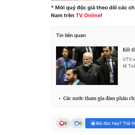
* Mời quý độc giả theo dõi các c
Nam trên
TV Online
!
Tin liên quan
Kết 
VTV.v
tế To
Các nước tham gia đàm phán chí
0
0
Bài đọc hay? Thả t