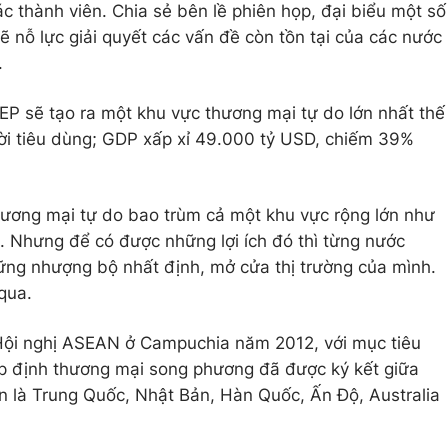
ác thành viên. Chia sẻ bên lề phiên họp, đại biểu một số
nỗ lực giải quyết các vấn đề còn tồn tại của các nước
.
CEP sẽ tạo ra một khu vực thương mại tự do lớn nhất thế
ười tiêu dùng; GDP xấp xỉ 49.000 tỷ USD, chiếm 39%
hương mại tự do bao trùm cả một khu vực rộng lớn như
i. Nhưng để có được những lợi ích đó thì từng nước
ững nhượng bộ nhất định, mở cửa thị trường của mình.
 qua.
Hội nghị ASEAN ở Campuchia năm 2012, với mục tiêu
ệp định thương mại song phương đã được ký kết giữa
n là Trung Quốc, Nhật Bản, Hàn Quốc, Ấn Độ, Australia