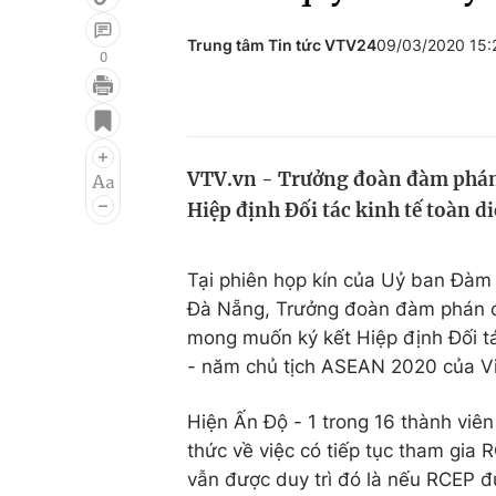
Trung tâm Tin tức VTV24
09/03/2020 15
0
Giải trí
Đời sống
Điện ảnh
Du lịch
VTV.vn - Trưởng đoàn đàm phán
Âm nhạc
Làm đẹp
Hiệp định Đối tác kinh tế toàn 
Sao
Chất lượng cuộc sốn
Tại phiên họp kín của Uỷ ban Đàm
Đà Nẵng, Trưởng đoàn đàm phán c
mong muốn ký kết Hiệp định Đối tá
- năm chủ tịch ASEAN 2020 của V
Hiện Ấn Độ - 1 trong 16 thành viê
thức về việc có tiếp tục tham gi
vẫn được duy trì đó là nếu RCEP đư