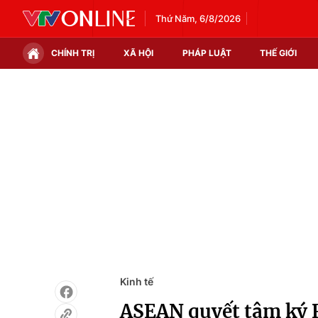
Thứ Năm, 6/8/2026
CHÍNH TRỊ
XÃ HỘI
PHÁP LUẬT
THẾ GIỚI
Chính trị
Xã hội
Thế giới
Kinh tế
Tin tức
Tài chính
Thế giới đó đây
Thị trường
Câu chuyện quốc tế
Góc doanh nghiệp
Dữ liệu và đời sống
Kinh tế
ASEAN quyết tâm ký 