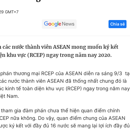
Góc ảnh
:29 GMT+7
Chia sẻ
Giáo dục
Công nghệ
Tuyển sinh
Hitech Công ng
 các nước thành viên ASEAN mong muốn ký kết
Học trực tuyến
Sản phẩm
diện khu vực (RCEP) ngay trong năm nay 2020.
g
Thị trường
Tư vấn
 phán thương mại RCEP của ASEAN diễn ra sáng 9/3 tạ
ác nước thành viên ASEAN đã thống nhất chung đó là
c kinh tế toàn diện khu vực (RCEP) ngay trong năm nay
iệt Nam.
n tham gia đàm phán chưa thể hiện quan điểm chính
a RCEP nữa không. Do vậy, quan điểm chung của ASEAN
ợc ký kết với đầy đủ 16 nước sẽ mang lại lợi ích đầy đủ