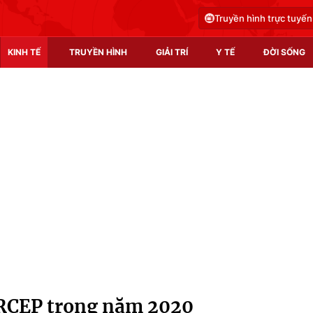
Truyền hình trực tuyến
KINH TẾ
TRUYỀN HÌNH
GIẢI TRÍ
Y TẾ
ĐỜI SỐNG
Pháp luật
Y tế
Truyền hình
Multimedia
Phim VTV
Video
Hậu trường
Shorts video
Nhân vật
Podcast
Khán giả
EMagazine
Giải sao mai
Photo
RCEP trong năm 2020
Infographic