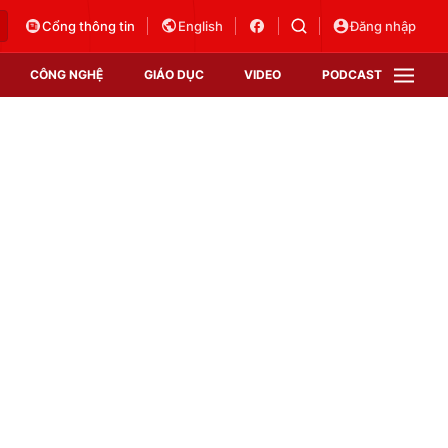
Cổng thông tin
English
Đăng nhập
CÔNG NGHỆ
GIÁO DỤC
VIDEO
PODCAST
VTV Money
VTV Thể thao
VTV Sức khoẻ
Bất động sản
Thị trường 24h
Tấm lòng Việt
Vươn mình bằng AI
VTV4
VTV8
VTV9
Lịch phát sóng
Giao lưu trực tuyến
Sự kiện