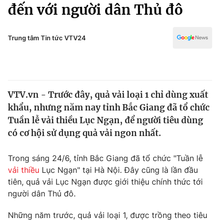
Chính trị
đến với người dân Thủ đô
Truyền hình
Văn hóa - Giải trí
Xã hội
Y tế
Trung tâm Tin tức VTV24
Đời sống
Pháp luật
Công nghệ
Giáo dục
Y tế
VTV.vn - Trước đây, quả vải loại 1 chỉ dùng xuất
khẩu, nhưng năm nay tỉnh Bắc Giang đã tổ chức
Thế giới
Tuần lễ vải thiều Lục Ngạn, để người tiêu dùng
có cơ hội sử dụng quả vải ngon nhất.
Tin tức
Kinh tế
Thế giới đó đây
Trong sáng 24/6, tỉnh Bắc Giang đã tổ chức "Tuần lễ
Tài chính
vải thiều
Lục Ngạn" tại Hà Nội. Đây cũng là lần đầu
Dữ liệu và đời sống
Câu chuyện quốc tế
tiên, quả vải Lục Ngạn được giới thiệu chính thức tới
Thị trường
người dân Thủ đô.
Truyền hình
Góc doanh nghiệp
Những năm trước, quả vải loại 1, được trồng theo tiêu