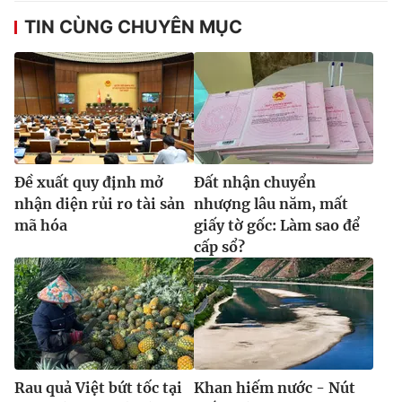
Ðiện thoại Thời báo VTV:
024.66 897 897
TIN CÙNG CHUYÊN MỤC
Email:
toasoan@vtv.vn
Liên hệ quảng cáo:
024-7300.7108
Ðề xuất quy định mở
Đất nhận chuyển
nhận diện rủi ro tài sản
nhượng lâu năm, mất
mã hóa
giấy tờ gốc: Làm sao để
cấp sổ?
® Cấm sao chép dưới mọi hình thức nếu không có sự chấp
thuận bằng văn bản. Ghi rõ nguồn VTV.vn khi phát hành lại
thông tin từ website này.
Rau quả Việt bứt tốc tại
Khan hiếm nước - Nút