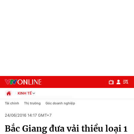
KINH TẾ
Chính trị
Tài chính
Thị trường
Góc doanh nghiệp
Xã hội
24/06/2016 14:17 GMT+7
Pháp luật
Chuyên mục
Kinh tế
Bắc Giang đưa vải thiều loại 1
Thể thao