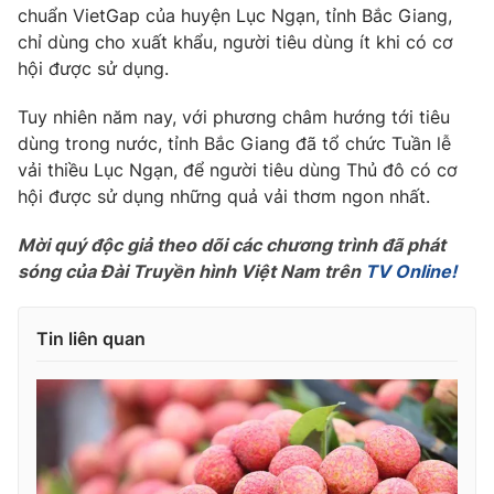
Phim VTV
chuẩn VietGap của huyện Lục Ngạn, tỉnh Bắc Giang,
Giải trí
chỉ dùng cho xuất khẩu, người tiêu dùng ít khi có cơ
Hậu trường
hội được sử dụng.
Điện ảnh
Đời sống
Nhân vật
Âm nhạc
Tuy nhiên năm nay, với phương châm hướng tới tiêu
Du lịch
Khán giả
dùng trong nước, tỉnh Bắc Giang đã tổ chức Tuần lễ
Giáo dục
Sao
vải thiều Lục Ngạn, để người tiêu dùng Thủ đô có cơ
Làm đẹp
Giải sao mai
hội được sử dụng những quả vải thơm ngon nhất.
Tuyển sinh
Công nghệ
Chất lượng cuộc sống
Học trực tuyến
Mời quý độc giả theo dõi các chương trình đã phát
Hitech Công nghệ tương lai
sóng của Đài Truyền hình Việt Nam trên
TV Online!
Giao lưu trực tuyến
Sản phẩm
Tin liên quan
Lịch phát sóng
Thị trường
Tư vấn
Chuyên mục khác
Emagazine
Podcast