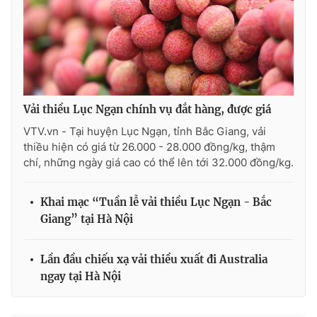
Photo
Infographic
Video
Shorts video
VTV Money
VTV Thể thao
Vải thiều Lục Ngạn chính vụ đắt hàng, được giá
VTV.vn - Tại huyện Lục Ngạn, tỉnh Bắc Giang, vải
VTV Sức khoẻ
Bất động sản
thiều hiện có giá từ 26.000 - 28.000 đồng/kg, thậm
chí, những ngày giá cao có thể lên tới 32.000 đồng/kg.
Thị trường 24h
Tấm lòng Việt
Khai mạc “Tuần lễ vải thiều Lục Ngạn - Bắc
Giang” tại Hà Nội
VTV4
Vươn mình bằng AI
Lần đầu chiếu xạ vải thiều xuất đi Australia
VTV9
VTV8
ngay tại Hà Nội
Liên hệ tòa soạn
English