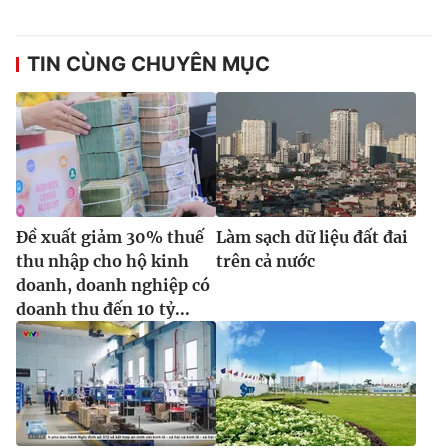
Ðiện thoại Thời báo VTV:
024.66 897 897
Email:
toasoan@vtv.vn
TIN CÙNG CHUYÊN MỤC
Liên hệ quảng cáo:
024-7300.7108
Đề xuất giảm 30% thuế
Làm sạch dữ liệu đất đai
thu nhập cho hộ kinh
trên cả nước
doanh, doanh nghiệp có
doanh thu đến 10 tỷ...
® Cấm sao chép dưới mọi hình thức nếu không có sự chấp
thuận bằng văn bản. Ghi rõ nguồn VTV.vn khi phát hành lại
thông tin từ website này.