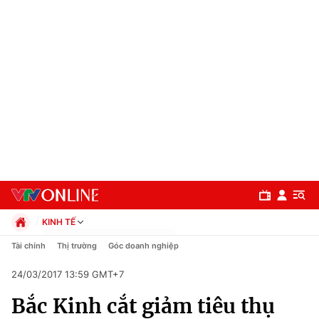
KINH TẾ
Chính trị
Tài chính
Thị trường
Góc doanh nghiệp
Xã hội
24/03/2017 13:59 GMT+7
Pháp luật
Chuyên mục
Kinh tế
Bắc Kinh cắt giảm tiêu thụ
Thể thao