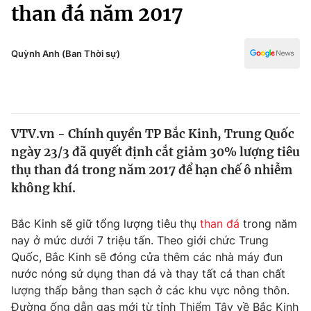
Chính trị
than đá năm 2017
Truyền hình
Văn hóa - Giải trí
Xã hội
Y tế
Quỳnh Anh (Ban Thời sự)
Đời sống
Pháp luật
Công nghệ
Giáo dục
Y tế
VTV.vn - Chính quyền TP Bắc Kinh, Trung Quốc
ngày 23/3 đã quyết định cắt giảm 30% lượng tiêu
Thế giới
thụ than đá trong năm 2017 để hạn chế ô nhiễm
không khí.
Tin tức
Kinh tế
Thế giới đó đây
Bắc Kinh sẽ giữ tổng lượng tiêu thụ
than đá
trong năm
Tài chính
nay ở mức dưới 7 triệu tấn. Theo giới chức Trung
Dữ liệu và đời sống
Câu chuyện quốc tế
Quốc, Bắc Kinh sẽ đóng cửa thêm các nhà máy đun
Thị trường
nước nóng sử dụng than đá và thay tất cả than chất
Truyền hình
Góc doanh nghiệp
lượng thấp bằng than sạch ở các khu vực nông thôn.
Đường ống dẫn gas mới từ tỉnh Thiểm Tây về Bắc Kinh