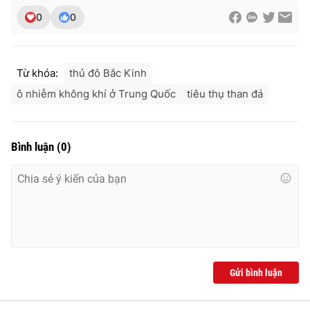
0
0
THỜI BÁO VTV
Từ khóa:
thủ đô Bắc Kinh
ô nhiễm không khí ở Trung Quốc
tiêu thụ than đá
Theo dõi báo trên
Bình luận
(
0
)
Cơ quan chủ quản:
Đài Truyền hình Việt Nam
Cơ quan báo chí:
Thời báo VTV
Giấy phép hoạt động báo in và báo điện tử số 483/GP-BTTTT
cấp ngày 29/12/2023
Tổng Biên tập:
Vũ Thanh Thủy
Phó Tổng Biên tập:
Nguyễn Thị Mỹ Hạnh, Phạm Quốc Thắng,
Gửi bình luận
Nguyễn Trọng Ninh
Tổng đài VTV:
024.38 355 931 - 024.38 355 932