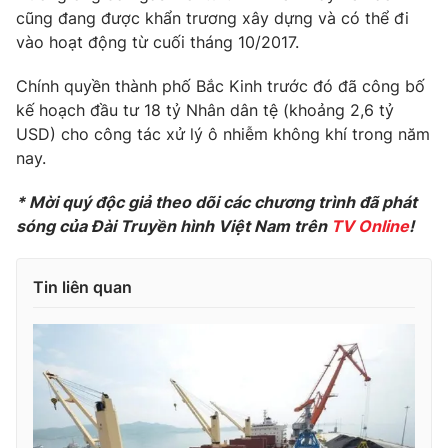
Phim VTV
cũng đang được khẩn trương xây dựng và có thể đi
Giải trí
vào hoạt động từ cuối tháng 10/2017.
Hậu trường
Điện ảnh
Đời sống
Nhân vật
Chính quyền thành phố Bắc Kinh trước đó đã công bố
Âm nhạc
kế hoạch đầu tư 18 tỷ Nhân dân tệ (khoảng 2,6 tỷ
Du lịch
Khán giả
USD) cho công tác xử lý ô nhiễm không khí trong năm
Giáo dục
Sao
nay.
Làm đẹp
Giải sao mai
Tuyển sinh
Công nghệ
Chất lượng cuộc sống
* Mời quý độc giả theo dõi các chương trình đã phát
Học trực tuyến
sóng của Đài Truyền hình Việt Nam trên
TV Online
!
Hitech Công nghệ tương lai
Giao lưu trực tuyến
Sản phẩm
Tin liên quan
Lịch phát sóng
Thị trường
Tư vấn
Chuyên mục khác
Emagazine
Podcast