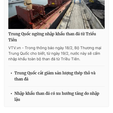
Photo
Infographic
Video
Shorts video
Trung Quốc ngừng nhập khẩu than đá từ Triều
VTV Money
VTV Thể thao
Tiên
VTV.vn - Trong thông báo ngày 18/2, Bộ Thương mại
VTV Sức khoẻ
Bất động sản
Trung Quốc cho biết, từ ngày 19/2, nước này sẽ cấm
nhập khẩu toàn bộ than đá từ Triều Tiên.
Thị trường 24h
Tấm lòng Việt
Trung Quốc cắt giảm sản lượng thép thô và
than đá
VTV4
Vươn mình bằng AI
Nhập khẩu than đá có xu hướng tăng do nhập
VTV9
VTV8
lậu
Liên hệ tòa soạn
English