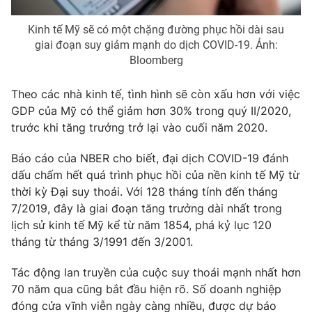
Photo
Infographic
Kinh tế Mỹ sẽ có một chặng đường phục hồi dài sau
giai đoạn suy giảm mạnh do dịch COVID-19. Ảnh:
Bloomberg
Video
Shorts video
Theo các nhà kinh tế, tình hình sẽ còn xấu hơn với việc
VTV Money
VTV Thể thao
GDP của Mỹ có thể giảm hơn 30% trong quý II/2020,
trước khi tăng trưởng trở lại vào cuối năm 2020.
VTV Sức khoẻ
Bất động sản
Báo cáo của NBER cho biết, đại dịch COVID-19 đánh
dấu chấm hết quá trình phục hồi của nền kinh tế Mỹ từ
Thị trường 24h
Tấm lòng Việt
thời kỳ Đại suy thoái. Với 128 tháng tính đến tháng
7/2019, đây là giai đoạn tăng trưởng dài nhất trong
VTV4
Vươn mình bằng AI
lịch sử kinh tế Mỹ kể từ năm 1854, phá kỷ lục 120
tháng từ tháng 3/1991 đến 3/2001.
VTV9
VTV8
Tác động lan truyền của cuộc suy thoái mạnh nhất hơn
70 năm qua cũng bắt đầu hiện rõ. Số doanh nghiệp
Liên hệ tòa soạn
English
đóng cửa vĩnh viễn ngày càng nhiều, được dự báo