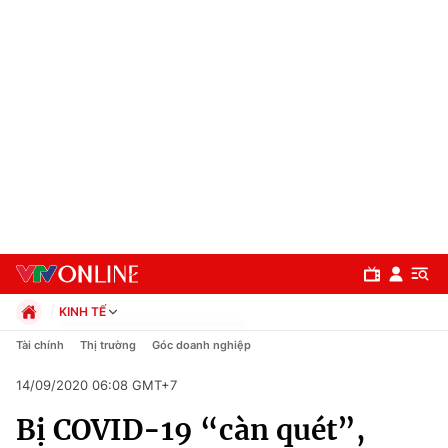
KINH TẾ
Chính trị
Tài chính
Thị trường
Góc doanh nghiệp
Xã hội
14/09/2020 06:08 GMT+7
Pháp luật
Chuyên mục
Kinh tế
Bị COVID-19 “càn quét”,
Thể thao