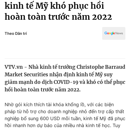
Chính trị
kinh tế Mỹ khó phục hồi
Truyền hình
hoàn toàn trước năm 2022
Văn hóa - Giải trí
Xã hội
Y tế
Đời sống
Theo Dân trí
Pháp luật
Công nghệ
Giáo dục
Y tế
VTV.vn - Nhà kinh tế trưởng Christophe Barraud
Thế giới
Market Securities nhận định kinh tế Mỹ suy
Tin tức
giảm mạnh do dịch COVID-19 và khó có thể phục
Kinh tế
hồi hoàn toàn trước năm 2022.
Thế giới đó đây
Tài chính
Dữ liệu và đời sống
Câu chuyện quốc tế
Nhờ gói kích thích tài khóa khổng lồ, với các biện
Thị trường
pháp từ hỗ trợ cho doanh nghiệp nhỏ đến trợ cấp thất
nghiệp bổ sung 600 USD mỗi tuần, kinh tế Mỹ đã phục
Truyền hình
Góc doanh nghiệp
hồi nhanh hơn dự báo của nhiều nhà kinh tế học. Tuy