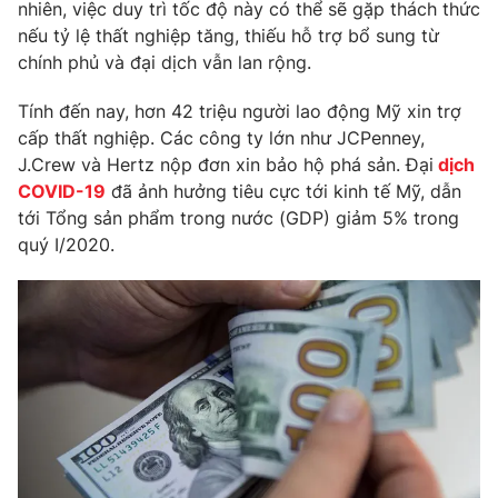
Phim VTV
nhiên, việc duy trì tốc độ này có thể sẽ gặp thách thức
Giải trí
nếu tỷ lệ thất nghiệp tăng, thiếu hỗ trợ bổ sung từ
Hậu trường
chính phủ và đại dịch vẫn lan rộng.
Điện ảnh
Đời sống
Nhân vật
Tính đến nay, hơn 42 triệu người lao động Mỹ xin trợ
Âm nhạc
Du lịch
cấp thất nghiệp. Các công ty lớn như JCPenney,
Khán giả
Giáo dục
Sao
J.Crew và Hertz nộp đơn xin bảo hộ phá sản. Đại
dịch
Làm đẹp
Giải sao mai
COVID-19
đã ảnh hưởng tiêu cực tới kinh tế Mỹ, dẫn
Tuyển sinh
Công nghệ
tới Tổng sản phẩm trong nước (GDP) giảm 5% trong
Chất lượng cuộc sống
Học trực tuyến
quý I/2020.
Hitech Công nghệ tương lai
Giao lưu trực tuyến
Sản phẩm
Lịch phát sóng
Thị trường
Tư vấn
Chuyên mục khác
Emagazine
Podcast