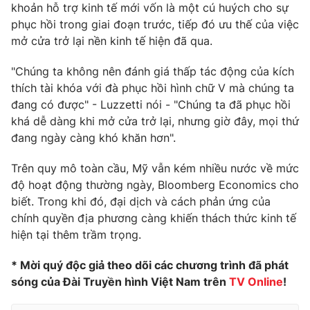
khoản hỗ trợ kinh tế mới vốn là một cú huých cho sự
Ðiện thoại Thời báo VTV:
024.66 897 897
phục hồi trong giai đoạn trước, tiếp đó ưu thế của việc
Email:
toasoan@vtv.vn
mở cửa trở lại nền kinh tế hiện đã qua.
Liên hệ quảng cáo:
024-7300.7108
"Chúng ta không nên đánh giá thấp tác động của kích
thích tài khóa với đà phục hồi hình chữ V mà chúng ta
đang có được" - Luzzetti nói - "Chúng ta đã phục hồi
khá dễ dàng khi mở cửa trở lại, nhưng giờ đây, mọi thứ
đang ngày càng khó khăn hơn".
Trên quy mô toàn cầu, Mỹ vẫn kém nhiều nước về mức
độ hoạt động thường ngày, Bloomberg Economics cho
biết. Trong khi đó, đại dịch và cách phản ứng của
chính quyền địa phương càng khiến thách thức kinh tế
hiện tại thêm trầm trọng.
® Cấm sao chép dưới mọi hình thức nếu không có sự chấp
thuận bằng văn bản. Ghi rõ nguồn VTV.vn khi phát hành lại
* Mời quý độc giả theo dõi các chương trình đã phát
thông tin từ website này.
sóng của Đài Truyền hình Việt Nam trên
TV Online
!