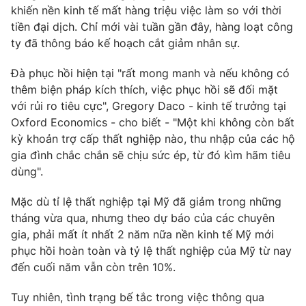
khiến nền kinh tế mất hàng triệu việc làm so với thời
tiền đại dịch. Chỉ mới vài tuần gần đây, hàng loạt công
ty đã thông báo kế hoạch cắt giảm nhân sự.
THỜI BÁO VTV
Đà phục hồi hiện tại "rất mong manh và nếu không có
thêm biện pháp kích thích, việc phục hồi sẽ đối mặt
với rủi ro tiêu cực", Gregory Daco - kinh tế trưởng tại
Oxford Economics - cho biết - "Một khi không còn bất
Theo dõi báo trên
kỳ khoản trợ cấp thất nghiệp nào, thu nhập của các hộ
gia đình chắc chắn sẽ chịu sức ép, từ đó kìm hãm tiêu
dùng".
Cơ quan chủ quản:
Đài Truyền hình Việt Nam
Cơ quan báo chí:
Thời báo VTV
Mặc dù tỉ lệ thất nghiệp tại Mỹ đã giảm trong những
Giấy phép hoạt động báo in và báo điện tử số 483/GP-BTTTT
tháng vừa qua, nhưng theo dự báo của các chuyên
cấp ngày 29/12/2023
gia, phải mất ít nhất 2 năm nữa nền kinh tế Mỹ mới
Tổng Biên tập:
Vũ Thanh Thủy
phục hồi hoàn toàn và tỷ lệ thất nghiệp của Mỹ từ nay
Phó Tổng Biên tập:
Nguyễn Thị Mỹ Hạnh, Phạm Quốc Thắng,
đến cuối năm vẫn còn trên 10%.
Nguyễn Trọng Ninh
Tổng đài VTV:
024.38 355 931 - 024.38 355 932
Tuy nhiên, tình trạng bế tắc trong việc thông qua