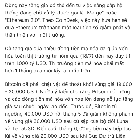
Đồng này tăng giá có thể đến từ việc nâng cấp hệ
Photo
Infographic
thống đang chờ xử lý, được gọi là "Merge" hoặc
"Ethereum 2.0". Theo CoinDesk, việc này hứa hẹn sẽ
đưa Ethereum trở thành một loại tiền số giảm phát và
Video
Shorts video
thân thiện với môi trường.
VTV Money
VTV Thể thao
Đà tăng giá của nhiều đồng tiền mã hóa đã giúp vốn
hóa toàn thị trường từ hôm qua (18/7) đến nay duy trì
trên 1.000 tỷ USD. Thị trường tiền mã hóa phải mất
VTV Sức khoẻ
Bất động sản
hơn 1 tháng qua mới lấy lại mốc trên.
Thị trường 24h
Tấm lòng Việt
Bitcoin đã phải chật vật để thoát khỏi vùng giá 19.000
-
20.000 USD.
Nhiều ý kiến cho rằng Bitcoin nói riêng
và các đồng tiền mã hóa vốn hóa lớn đang nỗ lực tăng
VTV4
Vươn mình bằng AI
giá sau chuỗi ngày lao dốc. Trước đó, Bitcoin từ
ngưỡng 40.000 USD hồi tháng 5 đã giảm không phanh
VTV9
VTV8
về vùng giá 30.000 USD sau cú sập của bộ đôi Luna
và TerraUSD. Đến cuối tháng 6, đồng tiền này tiếp tục
Liên hệ tòa soạn
English
lùi về vùng giá 20.000 USD sau khi Cục Dự trữ Liên