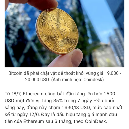
Phim VTV
Giải trí
Hậu trường
Điện ảnh
Đời sống
Nhân vật
Âm nhạc
Du lịch
Khán giả
Giáo dục
Sao
Làm đẹp
Giải sao mai
Tuyển sinh
Công nghệ
Chất lượng cuộc sống
Học trực tuyến
Hitech Công nghệ tương lai
Giao lưu trực tuyến
Bitcoin đã phải chật vật để thoát khỏi vùng giá 19.000 -
Sản phẩm
20.000 USD. (Ảnh minh họa: Coindesk)
Lịch phát sóng
Thị trường
Từ 18/7, Ethereum cũng bắt đầu tăng lên hơn 1.500
USD một đơn vị, tăng 35% trong 7 ngày. Đầu buổi
Tư vấn
sáng nay, đồng này chạm 1.630,13 USD, mức cao nhất
Chuyên mục khác
kể từ ngày 12/6. Đây là dấu hiệu tăng giá mạnh đầu
tiên của Ethereum sau 6 tháng, theo CoinDesk.
Emagazine
Podcast