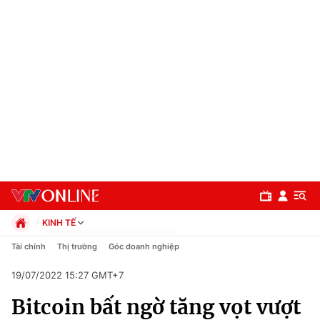
KINH TẾ
Chính trị
Tài chính
Thị trường
Góc doanh nghiệp
Xã hội
19/07/2022 15:27 GMT+7
Pháp luật
Chuyên mục
Kinh tế
Bitcoin bất ngờ tăng vọt vượt
Thể thao