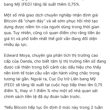
bang Mỹ (FED) tăng lãi suất thêm 0,75%.
Một số nhà giao dịch chuyên nghiệp nhận định giá
Bitcoin đã “chạm đáy” và sẽ sớm phục hồi nhờ tạo
THỜI BÁO VTV
dựng được niềm tin của người dùng trong thời gian
qua. Tuy nhiên, cũng có quan điểm cho rằng tiền ảo
giá trị và phổ biến nhất thế giới vẫn đang đối diện
nhiều áp lực.
Theo dõi báo trên
Edward Moya, chuyên gia phân tích thị trường cao
cấp của Oanda, cho biết tâm lý thị trường tiền số đang
Cơ quan chủ quản:
Đài Truyền hình Việt Nam
được cải thiện trong bối cảnh các dấu hiệu cho thấy
Cơ quan báo chí:
Thời báo VTV
nền kinh tế toàn cầu vẫn vận hành vững chắc trong
Giấy phép hoạt động báo in và báo điện tử số 483/GP-BTTTT
tương lai gần. Ngoài ra, Cục Dự trữ Liên bang Mỹ
cấp ngày 29/12/2023
(FED) sẽ tăng lãi suất tại cuộc họp tiếp theo lên 0,75
Tổng Biên tập:
Vũ Thanh Thủy
điểm %, thay vì 1 điểm % như một số nhà quan sát
Phó Tổng Biên tập:
Nguyễn Thị Mỹ Hạnh, Phạm Quốc Thắng,
chính sách tiền tệ đã dự đoán tuần trước.
Nguyễn Trọng Ninh
Tổng đài VTV:
024.38 355 931 - 024.38 355 932
"Nếu Bitcoin tiếp tục ổn định ở mức này trong 2 tuần