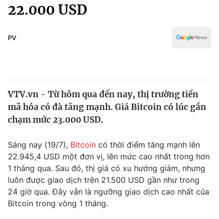
Chính trị
22.000 USD
Truyền hình
Văn hóa - Giải trí
Xã hội
Y tế
PV
Đời sống
Pháp luật
Công nghệ
Giáo dục
Y tế
VTV.vn - Từ hôm qua đến nay, thị trường tiền
mã hóa có đà tăng mạnh. Giá Bitcoin có lúc gần
Thế giới
chạm mức 23.000 USD.
Tin tức
Kinh tế
Sáng nay (19/7),
Bitcoin
có thời điểm tăng mạnh lên
Thế giới đó đây
22.945,4 USD một đơn vị, lên mức cao nhất trong hơn
Tài chính
1 tháng qua. Sau đó, thị giá có xu hướng giảm, nhưng
Dữ liệu và đời sống
Câu chuyện quốc tế
luôn được giao dịch trên 21.500 USD gần như trong
Thị trường
24 giờ qua. Đây vẫn là ngưỡng giao dịch cao nhất của
Truyền hình
Bitcoin trong vòng 1 tháng.
Góc doanh nghiệp