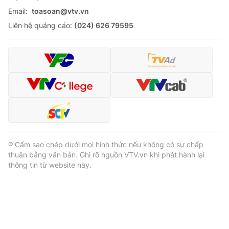
Email:
toasoan@vtv.vn
Liên hệ quảng cáo:
(024) 626 79595
® Cấm sao chép dưới mọi hình thức nếu không có sự chấp
thuận bằng văn bản. Ghi rõ nguồn VTV.vn khi phát hành lại
thông tin từ website này.