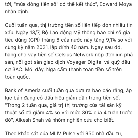
Ðiện thoại Thời báo VTV:
024.66 897 897
tới, "mùa đông tiền số" có thể kết thúc", Edward Moya
nhận định.
Email:
toasoan@vtv.vn
Liên hệ quảng cáo:
024-7300.7108
Cuối tuần qua, thị trường tiền số liên tiếp đón nhiều tin
xấu. Ngày 13/7, Bộ Lao động Mỹ thông báo chỉ số giá
tiêu dùng (CPI) tháng 6 của nước này tăng 9,1% so với
cùng kỳ năm 2021, lập đỉnh 40 năm. Ngay sau đó,
hãng cho vay tiền số Celsius Network nộp đơn xin phá
sản, nối gót sàn giao dịch Voyager Digital và quỹ đầu
cơ 3AC. Mới đây, Nga cấm thanh toán tiền số trên
toàn quốc.
Bank of Ameria cuối tuần qua đưa ra báo cáo rằng, áp
lực bán đang có dấu hiệu giảm dần trong tiền số.
"Trong 2 tuần qua, giá trị thị trường của tài sản kỹ
® Cấm sao chép dưới mọi hình thức nếu không có sự chấp
thuật số đã giảm 4% so với mức 30% của 4 tuần trước
thuận bằng văn bản. Ghi rõ nguồn VTV.vn khi phát hành lại
đó", Alkesh Shah và nhóm nghiên cứu cho biết.
thông tin từ website này.
Theo khảo sát của MLIV Pulse với 950 nhà đầu tư,