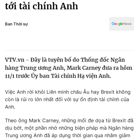
Chính trị
tới tài chính Anh
Truyền hình
Văn hóa - Giải trí
Xã hội
Y tế
Ban Thời sự
Đời sống
Pháp luật
Công nghệ
Giáo dục
Y tế
VTV.vn - Đây là tuyên bố do Thống đốc Ngân
hàng Trung ương Anh, Mark Carney đưa ra hôm
Thế giới
11/1 trước Ủy ban Tài chính Hạ viện Anh.
Tin tức
Kinh tế
Việc Anh rời khỏi Liên minh châu Âu hay Brexit không
Thế giới đó đây
còn là rủi ro lớn nhất đối với sự ổn định tài chính của
Tài chính
Anh.
Dữ liệu và đời sống
Câu chuyện quốc tế
Thị trường
Theo ông Mark Carney, những mối đe dọa từ Brexit đã
Truyền hình
dịu bớt, một phần nhờ những biện pháp mà Ngân hàng
Góc doanh nghiệp
Trung ương Anh đã áp dụng thời gian qua nhằm giảm