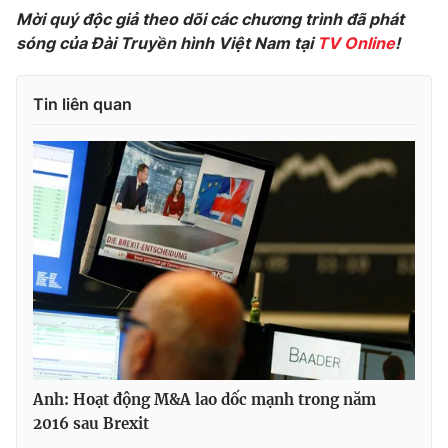
Mời quý độc giả theo dõi các chương trình đã phát
Photo
Infographic
sóng của Đài Truyền hình Việt Nam tại
TV Online
!
Video
Shorts video
Tin liên quan
VTV Money
VTV Thể thao
VTV Sức khoẻ
Bất động sản
Thị trường 24h
Tấm lòng Việt
VTV4
Vươn mình bằng AI
VTV9
VTV8
Anh: Hoạt động M&A lao dốc mạnh trong năm
2016 sau Brexit
Liên hệ tòa soạn
English