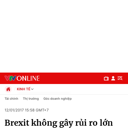
KINH TẾ
Chính trị
Tài chính
Thị trường
Góc doanh nghiệp
Xã hội
12/01/2017 15:58 GMT+7
Pháp luật
Chuyên mục
Kinh tế
Brexit không gây rủi ro lớn
Thể thao