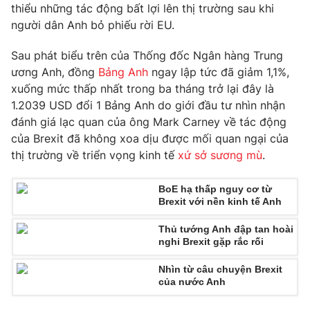
Phim VTV
thiểu những tác động bất lợi lên thị trường sau khi
Giải trí
người dân Anh bỏ phiếu rời EU.
Hậu trường
Điện ảnh
Đời sống
Sau phát biểu trên của Thống đốc Ngân hàng Trung
Nhân vật
Âm nhạc
ương Anh, đồng
Bảng Anh
ngay lập tức đã giảm 1,1%,
Du lịch
Khán giả
xuống mức thấp nhất trong ba tháng trở lại đây là
Giáo dục
Sao
1.2039 USD đổi 1 Bảng Anh do giới đầu tư nhìn nhận
Làm đẹp
Giải sao mai
đánh giá lạc quan của ông Mark Carney về tác động
Tuyển sinh
Công nghệ
của Brexit đã không xoa dịu được mối quan ngại của
Chất lượng cuộc sống
Học trực tuyến
thị trường về triển vọng kinh tế
xứ sở sương mù
.
Hitech Công nghệ tương lai
Giao lưu trực tuyến
BoE hạ thấp nguy cơ từ
Sản phẩm
Brexit với nền kinh tế Anh
Lịch phát sóng
Thị trường
Thủ tướng Anh đập tan hoài
nghi Brexit gặp rắc rối
Tư vấn
Chuyên mục khác
Nhìn từ câu chuyện Brexit
của nước Anh
Emagazine
Podcast