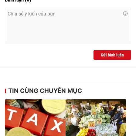
Ðiện thoại Thời báo VTV:
024.66 897 897
Email:
toasoan@vtv.vn
Liên hệ quảng cáo:
024-7300.7108
Gửi bình luận
TIN CÙNG CHUYÊN MỤC
® Cấm sao chép dưới mọi hình thức nếu không có sự chấp
thuận bằng văn bản. Ghi rõ nguồn VTV.vn khi phát hành lại
thông tin từ website này.