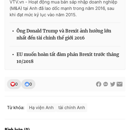
VTV.vn - Hoạt động mua bán sáp nhập doanh nghiệp
(M&A) tại Anh đã lao dốc mạnh trong năm 2016, sau
khi đạt mức kỷ lục vào năm 2015.
THỜI BÁO VTV
Ông Donald Trump và Brexit ảnh hưởng lớn
nhất đến tài chính thế giới 2016
EU muốn hoàn tất đàm phán Brexit trước tháng
Theo dõi báo trên
10/2018
Cơ quan chủ quản:
Đài Truyền hình Việt Nam
Cơ quan báo chí:
Thời báo VTV
0
0
Giấy phép hoạt động báo in và báo điện tử số 483/GP-BTTTT
cấp ngày 29/12/2023
Tổng Biên tập:
Vũ Thanh Thủy
Từ khóa:
Hạ viện Anh
tài chính Anh
Phó Tổng Biên tập:
Nguyễn Thị Mỹ Hạnh, Phạm Quốc Thắng,
Nguyễn Trọng Ninh
Tổng đài VTV:
024.38 355 931 - 024.38 355 932
Bình luận
(
0
)