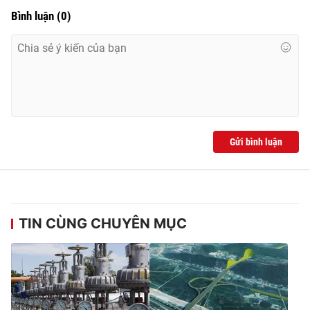
Bình luận
(
0
)
Gửi bình luận
TIN CÙNG CHUYÊN MỤC