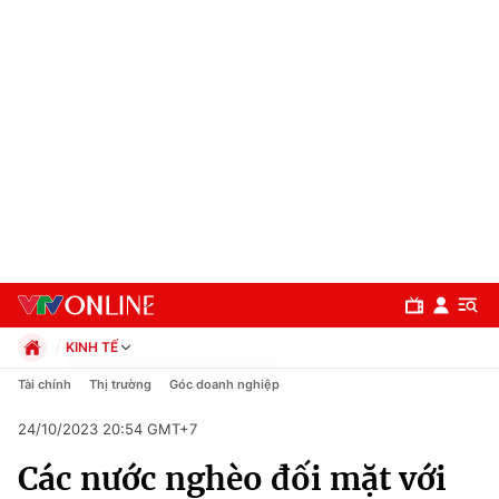
KINH TẾ
Chính trị
Tài chính
Thị trường
Góc doanh nghiệp
Xã hội
24/10/2023 20:54 GMT+7
Pháp luật
Chuyên mục
Kinh tế
Các nước nghèo đối mặt với
Thể thao