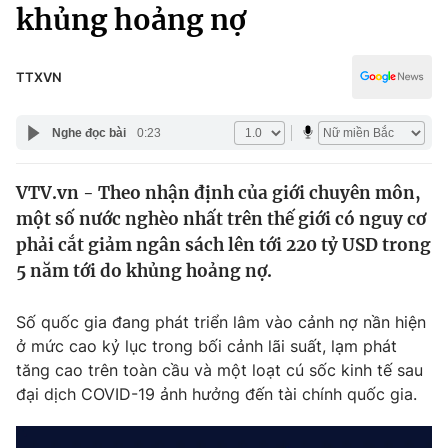
Chính trị
khủng hoảng nợ
Truyền hình
Văn hóa - Giải trí
Xã hội
Y tế
TTXVN
Đời sống
Pháp luật
Công nghệ
Nghe đọc bài
0:23
Giáo dục
Y tế
VTV.vn - Theo nhận định của giới chuyên môn,
một số nước nghèo nhất trên thế giới có nguy cơ
Thế giới
phải cắt giảm ngân sách lên tới 220 tỷ USD trong
5 năm tới do khủng hoảng nợ.
Tin tức
Kinh tế
Thế giới đó đây
Số quốc gia đang phát triển lâm vào cảnh nợ nần hiện
Tài chính
ở mức cao kỷ lục trong bối cảnh lãi suất, lạm phát
Dữ liệu và đời sống
Câu chuyện quốc tế
tăng cao trên toàn cầu và một loạt cú sốc kinh tế sau
Thị trường
đại dịch COVID-19 ảnh hưởng đến tài chính quốc gia.
Truyền hình
Góc doanh nghiệp