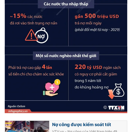
Photo
Infographic
Video
Shorts video
VTV Money
VTV Thể thao
VTV Sức khoẻ
Bất động sản
Thị trường 24h
Tấm lòng Việt
VTV4
Vươn mình bằng AI
VTV9
VTV8
Nợ công được kiểm soát tốt
Liên hệ tòa soạn
English
VTV.vn - Nợ công của Việt Nam hiện đã