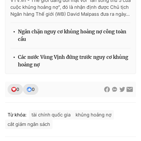
VTV.vn - Thế giới đang đối mặt với "làn sóng thứ 5 của
Ðiện thoại Thời báo VTV:
024.66 897 897
cuộc khủng hoảng nợ", đó là nhận định được Chủ tịch
Email:
toasoan@vtv.vn
Ngân hàng Thế giới (WB) David Malpass đưa ra ngày...
Liên hệ quảng cáo:
024-7300.7108
Ngăn chặn nguy cơ khủng hoảng nợ công toàn
cầu
Các nước Vùng Vịnh đứng trước nguy cơ khủng
hoảng nợ
0
0
® Cấm sao chép dưới mọi hình thức nếu không có sự chấp
Từ khóa:
tài chính quốc gia
khủng hoảng nợ
thuận bằng văn bản. Ghi rõ nguồn VTV.vn khi phát hành lại
thông tin từ website này.
cắt giảm ngân sách