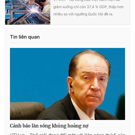
giảm xuống chỉ còn 37,4 % GDP, thấp hơn
nhiều so với ngưỡng Quốc hội đề ra.
THỜI BÁO VTV
Tin liên quan
Theo dõi báo trên
Cơ quan chủ quản:
Đài Truyền hình Việt Nam
Cơ quan báo chí:
Thời báo VTV
Giấy phép hoạt động báo in và báo điện tử số 483/GP-BTTTT
cấp ngày 29/12/2023
Tổng Biên tập:
Vũ Thanh Thủy
Phó Tổng Biên tập:
Nguyễn Thị Mỹ Hạnh, Phạm Quốc Thắng,
Nguyễn Trọng Ninh
Cảnh báo làn sóng khủng hoảng nợ
Tổng đài VTV:
024.38 355 931 - 024.38 355 932