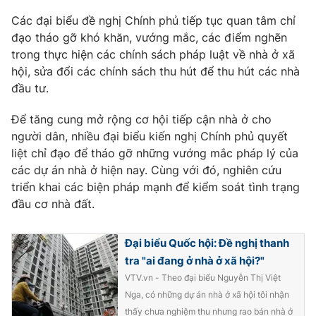
Các đại biểu đề nghị Chính phủ tiếp tục quan tâm chỉ
đạo tháo gỡ khó khăn, vướng mắc, các điểm nghẽn
trong thực hiện các chính sách pháp luật về nhà ở xã
THỜI BÁO VTV
hội, sửa đổi các chính sách thu hút để thu hút các nhà
đầu tư.
Để tăng cung mở rộng cơ hội tiếp cận nhà ở cho
Theo dõi báo trên
người dân, nhiều đại biểu kiến nghị Chính phủ quyết
liệt chỉ đạo để tháo gỡ những vướng mắc pháp lý của
các dự án nhà ở hiện nay. Cùng với đó, nghiên cứu
Cơ quan chủ quản:
Đài Truyền hình Việt Nam
triển khai các biện pháp mạnh để kiểm soát tình trạng
Cơ quan báo chí:
Thời báo VTV
đầu cơ nhà đất.
Giấy phép hoạt động báo in và báo điện tử số 483/GP-BTTTT
cấp ngày 29/12/2023
Đại biểu Quốc hội: Đề nghị thanh
Tổng Biên tập:
Vũ Thanh Thủy
tra "ai đang ở nhà ở xã hội?"
Phó Tổng Biên tập:
Nguyễn Thị Mỹ Hạnh, Phạm Quốc Thắng,
VTV.vn - Theo đại biểu Nguyễn Thị Việt
Nguyễn Trọng Ninh
Nga, có những dự án nhà ở xã hội tôi nhận
Tổng đài VTV:
024.38 355 931 - 024.38 355 932
thấy chưa nghiệm thu nhưng rao bán nhà ở