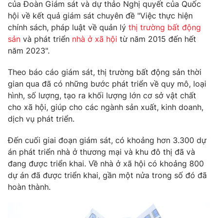
Phim VTV
của Đoàn Giám sát và dự thảo Nghị quyết của Quốc
Giải trí
hội về kết quả giám sát chuyên đề "Việc thực hiện
Hậu trường
chính sách, pháp luật về quản lý
thị trường bất động
Điện ảnh
Đời sống
sản
và phát triển
nhà ở xã hội
từ năm 2015 đến hết
Nhân vật
Âm nhạc
năm 2023".
Du lịch
Khán giả
Giáo dục
Sao
Theo báo cáo giám sát, thị trường bất động sản thời
Làm đẹp
Giải sao mai
gian qua đã có những bước phát triển về quy mô, loại
Tuyển sinh
Công nghệ
hình, số lượng, tạo ra khối lượng lớn cơ sở vật chất
Chất lượng cuộc sống
Học trực tuyến
cho xã hội, giúp cho các ngành sản xuất, kinh doanh,
Hitech Công nghệ tương lai
dịch vụ phát triển.
Giao lưu trực tuyến
Sản phẩm
Đến cuối giai đoạn giám sát, có khoảng hơn 3.300 dự
Lịch phát sóng
án phát triển nhà ở thương mại và khu đô thị đã và
Thị trường
đang được triển khai. Về nhà ở xã hội có khoảng 800
Tư vấn
dự án đã được triển khai, gần một nửa trong số đó đã
hoàn thành.
Chuyên mục khác
Emagazine
Podcast