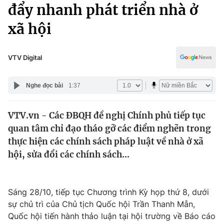
Chính trị
đẩy nhanh phát triển nhà ở
Truyền hình
xã hội
Văn hóa - Giải trí
Xã hội
Y tế
Đời sống
VTV Digital
Pháp luật
Công nghệ
Giáo dục
Nghe đọc bài
1:37
Y tế
VTV.vn - Các ĐBQH đề nghị Chính phủ tiếp tục
Thế giới
quan tâm chỉ đạo tháo gỡ các điểm nghẽn trong
Tin tức
thực hiện các chính sách pháp luật về nhà ở xã
Kinh tế
hội, sửa đổi các chính sách...
Thế giới đó đây
Tài chính
Dữ liệu và đời sống
Câu chuyện quốc tế
Thị trường
Sáng 28/10, tiếp tục Chương trình Kỳ họp thứ 8, dưới
sự chủ trì của Chủ tịch Quốc hội Trần Thanh Mẫn,
Truyền hình
Góc doanh nghiệp
Quốc hội tiến hành thảo luận tại hội trường về Báo cáo