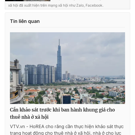
Ðiện thoại Thời báo VTV:
024.66 897 897
xã hội đã xuất hiện trên mạng xã hội như Zalo, Facebook.
Email:
toasoan@vtv.vn
Liên hệ quảng cáo:
024-7300.7108
Tin liên quan
® Cấm sao chép dưới mọi hình thức nếu không có sự chấp
Cần khảo sát trước khi ban hành khung giá cho
thuận bằng văn bản. Ghi rõ nguồn VTV.vn khi phát hành lại
thuê nhà ở xã hội
thông tin từ website này.
VTV.vn - HoREA cho rằng cần thực hiện khảo sát thực
trạng hoạt động cho thuê nhà ở xã hội, nhà ở cho lực