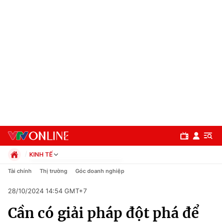
KINH TẾ
Chính trị
Tài chính
Thị trường
Góc doanh nghiệp
Xã hội
28/10/2024 14:54 GMT+7
Pháp luật
Chuyên mục
Kinh tế
Cần có giải pháp đột phá để
Thể thao