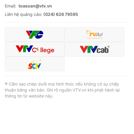
Email:
toasoan@vtv.vn
Liên hệ quảng cáo:
(024) 626 79595
® Cấm sao chép dưới mọi hình thức nếu không có sự chấp
thuận bằng văn bản. Ghi rõ nguồn VTV.vn khi phát hành lại
thông tin từ website này.