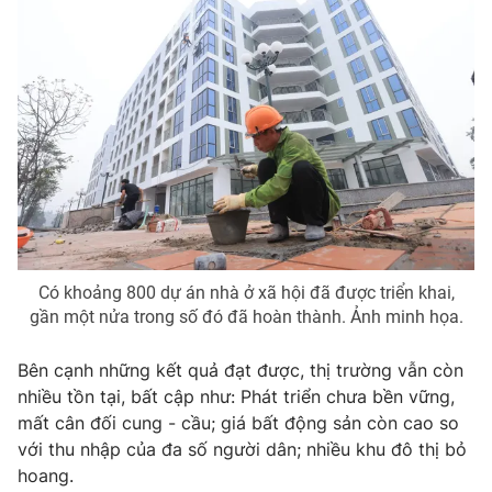
Photo
Infographic
Video
Shorts video
VTV Money
VTV Thể thao
VTV Sức khoẻ
Bất động sản
Thị trường 24h
Tấm lòng Việt
Có khoảng 800 dự án nhà ở xã hội đã được triển khai,
gần một nửa trong số đó đã hoàn thành. Ảnh minh họa.
VTV4
Vươn mình bằng AI
Bên cạnh những kết quả đạt được, thị trường vẫn còn
nhiều tồn tại, bất cập như: Phát triển chưa bền vững,
VTV9
VTV8
mất cân đối cung - cầu; giá bất động sản còn cao so
với thu nhập của đa số người dân; nhiều khu đô thị bỏ
hoang.
Liên hệ tòa soạn
English