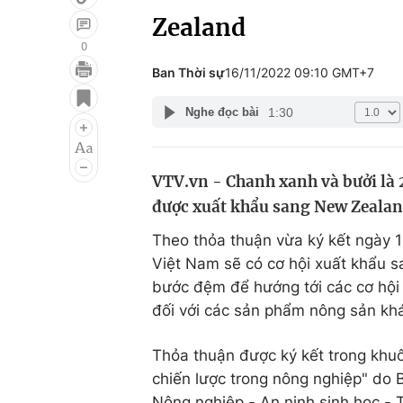
Zealand
0
Ban Thời sự
16/11/2022 09:10 GMT+7
Giải trí
Đời sống
1:30
Nghe đọc bài
Điện ảnh
Du lịch
Âm nhạc
Làm đẹp
VTV.vn - Chanh xanh và bưởi là 
Sao
Chất lượng cuộc sốn
được xuất khẩu sang New Zealan
Theo thỏa thuận vừa ký kết ngày 1
Việt Nam sẽ có cơ hội xuất khẩu sa
bước đệm để hướng tới các cơ hội 
đối với các sản phẩm nông sản kh
Thỏa thuận được ký kết trong khuô
chiến lược trong nông nghiệp" do 
Nông nghiệp - An ninh sinh học -