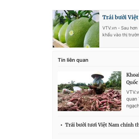
Trái bưởi Việ
VTV.vn - Sau hơn
khẩu vào thị trườ
Tin liên quan
Khoai
Quốc
VTV.v
quan 
ngạch
Trái bưởi tươi Việt Nam chính 