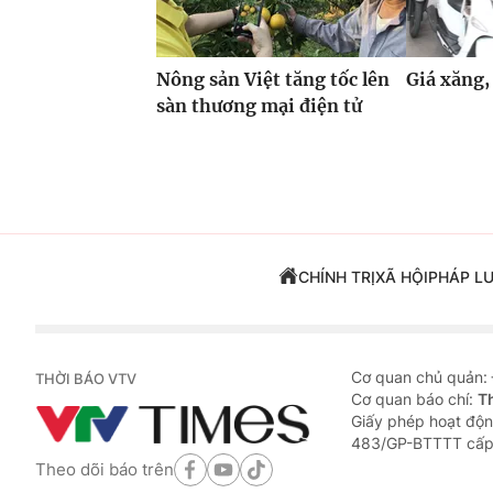
Nông sản Việt tăng tốc lên
Giá xăng,
sàn thương mại điện tử
CHÍNH TRỊ
XÃ HỘI
PHÁP L
Cơ quan chủ quản:
THỜI BÁO VTV
Cơ quan báo chí:
T
Giấy phép hoạt độn
483/GP-BTTTT cấp
Theo dõi báo trên