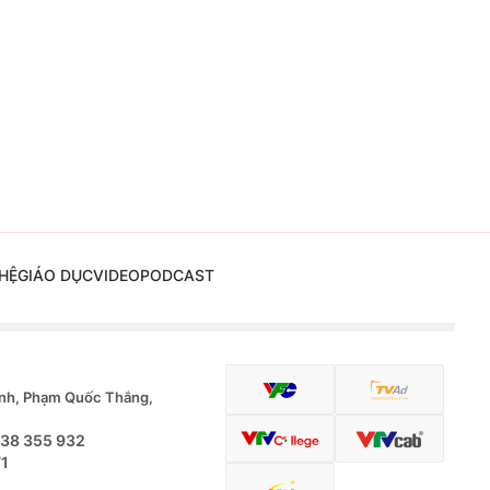
HỆ
GIÁO DỤC
VIDEO
PODCAST
nh, Phạm Quốc Thắng,
.38 355 932
71