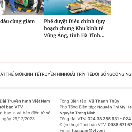
 dầu cùng giảm
Phê duyệt Điều chỉnh Quy
hoạch chung Khu kinh tế
Vũng Áng, tỉnh Hà Tĩnh...
UẬT
THẾ GIỚI
KINH TẾ
TRUYỀN HÌNH
GIẢI TRÍ
Y TẾ
ĐỜI SỐNG
CÔNG NG
Đài Truyền hình Việt Nam
Tổng Biên tập:
Vũ Thanh Thủy
hời báo VTV
Phó Tổng Biên tập:
Nguyễn Thị Mỹ Hạ
g báo in và báo điện tử số
Nguyễn Trọng Ninh
 ngày 29/12/2023
Tổng đài VTV:
024.38 355 931 - 024
Ðiện thoại Thời báo VTV:
0988 671 6
Email:
toasoan@vtv.vn