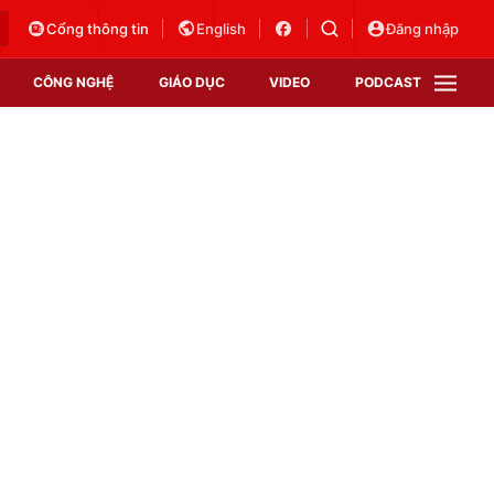
Cổng thông tin
English
Đăng nhập
CÔNG NGHỆ
GIÁO DỤC
VIDEO
PODCAST
VTV Money
VTV Thể thao
VTV Sức khoẻ
Bất động sản
Thị trường 24h
Tấm lòng Việt
Vươn mình bằng AI
VTV4
VTV8
VTV9
Lịch phát sóng
Giao lưu trực tuyến
Sự kiện