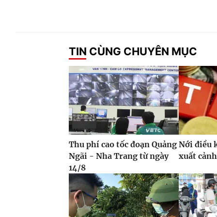
TIN CÙNG CHUYÊN MỤC
Thu phí cao tốc đoạn Quảng
Nới điều 
Ngãi - Nha Trang từ ngày
xuất cảnh
14/8