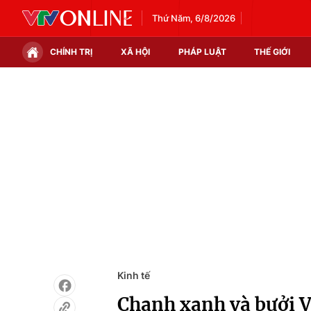
Thứ Năm, 6/8/2026
CHÍNH TRỊ
XÃ HỘI
PHÁP LUẬT
THẾ GIỚI
Chính trị
Xã hội
Thế giới
Kinh tế
Tin tức
Tài chính
Thế giới đó đây
Thị trường
Câu chuyện quốc tế
Góc doanh nghiệp
Dữ liệu và đời sống
Kinh tế
Chanh xanh và bưởi 