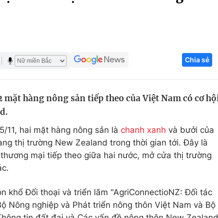
Góc ảnh
Giáo dục
Công nghệ
Chia sẻ
Tuyển sinh
Hitech Công ng
Học trực tuyến
Sản phẩm
2 mặt hàng nông sản tiếp theo của Việt Nam có cơ hộ
g
Thị trường
d.
Tư vấn
5/11, hai mặt hàng nông sản là
chanh xanh
và bưởi của
ng thị trường New Zealand trong thời gian tới. Đây là
thương mại tiếp theo giữa hai nước, mở cửa thị trường
ác.
n khổ Đối thoại và triển lãm "AgriConnectioNZ: Đối tác
Bộ Nông nghiệp và Phát triển nông thôn Việt Nam và Bộ
 Thông tin đất đai và Các vấn đề nông thôn New Zealan