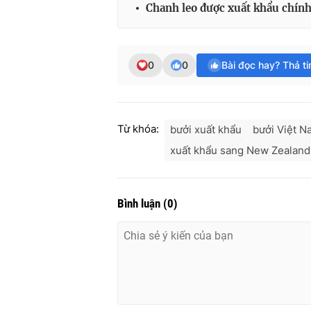
Chanh leo được xuất khẩu chín
0
0
Bài đọc hay? Thả t
Từ khóa:
bưởi xuất khẩu
bưởi Việt N
xuất khẩu sang New Zealand
Bình luận
(
0
)