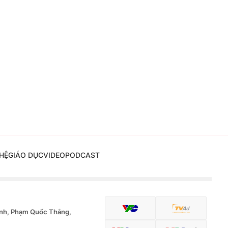
HỆ
GIÁO DỤC
VIDEO
PODCAST
nh, Phạm Quốc Thắng,