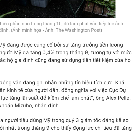
hiện phần nào trong tháng 10, dù lạm phát vẫn tiếp tục ảnh
đình. (Ảnh minh họa - Ảnh: The Washington Post)
Mỹ đang được củng cố bởi sự tăng trưởng tiền lương
người Mỹ đã tăng 0,4% trong tháng 9, tương tự với mức
ác hộ gia đình cũng đang sử dụng tiền tiết kiệm của họ
 động vẫn đang ghi nhận những tín hiệu tích cực. Khả
hăn kinh tế của người dân, đồng nghĩa với việc Cục Dự
tục tăng lãi suất để kiềm chế lạm phát", ông Alex Pelle,
 khoán Mizuho, nhận định.
 của người tiêu dùng Mỹ trong quý 3 giảm tốc đáng kể so
mới nhất trong tháng 9 cho thấy động lực chi tiêu đã tăng