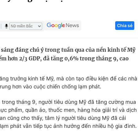
Góc ảnh
Chia sẻ
Giáo dục
Công nghệ
Tuyển sinh
Hitech Công ng
sáng đáng chú ý trong tuần qua của nền kinh tế Mỹ
Học trực tuyến
Sản phẩm
hiếm hơn 2/3 GDP, đã tăng 0,6% trong tháng 9, cao
g
Thị trường
Tư vấn
tăng trưởng kinh tế Mỹ, mà còn tạo điều kiện để các nhà
trung hơn vào cuộc chiến chống lạm phát.
, trong tháng 9, người tiêu dùng Mỹ đã tăng cường mua
ực phẩm, quần áo, thuốc men, hàng hóa giải trí và dịch
an cũng cho thấy, tâm lý người tiêu dùng Mỹ đã cải
 lạm phát vẫn tiếp tục ảnh hưởng đến nhiều hộ gia đình.