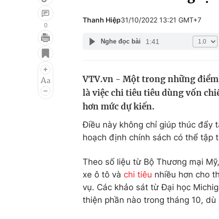
Thanh Hiệp
31/10/2022 13:21 GMT+7
0
1:41
Nghe đọc bài
Giải trí
Đời sống
Điện ảnh
Du lịch
VTV.vn - Một trong những điểm 
Âm nhạc
Làm đẹp
là việc chi tiêu tiêu dùng vốn c
Sao
Chất lượng cuộc sốn
hơn mức dự kiến.
Điều này không chỉ giúp thúc đẩy 
hoạch định chính sách có thể tập 
Theo số liệu từ Bộ Thương mại Mỹ
xe ô tô và
chi tiêu
nhiều hơn cho th
vụ. Các khảo sát từ Đại học Michig
thiện phần nào trong tháng 10, dù