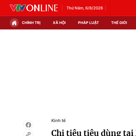
Thứ Năm, 6/8/2026
CHÍNH TRỊ
XÃ HỘI
PHÁP LUẬT
THẾ GIỚI
Chính trị
Xã hội
Thế giới
Kinh tế
Tin tức
Tài chính
Thế giới đó đây
Thị trường
Câu chuyện quốc tế
Góc doanh nghiệp
Dữ liệu và đời sống
Kinh tế
Chi tiêu tiêu dùng tạ