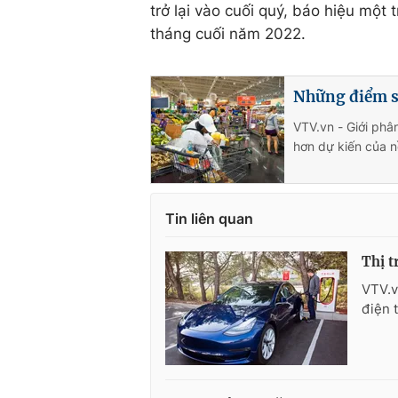
trở lại vào cuối quý, báo hiệu một 
tháng cuối năm 2022.
Những điểm s
VTV.vn - Giới phâ
hơn dự kiến của nề
Tin liên quan
Thị t
VTV.v
điện 