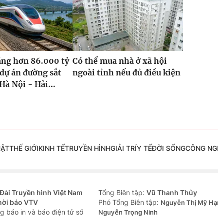
ăng hơn 86.000 tỷ
Có thể mua nhà ở xã hội
dự án đường sắt
ngoài tỉnh nếu đủ điều kiện
Hà Nội - Hải...
UẬT
THẾ GIỚI
KINH TẾ
TRUYỀN HÌNH
GIẢI TRÍ
Y TẾ
ĐỜI SỐNG
CÔNG NG
Đài Truyền hình Việt Nam
Tổng Biên tập:
Vũ Thanh Thủy
hời báo VTV
Phó Tổng Biên tập:
Nguyễn Thị Mỹ Hạ
g báo in và báo điện tử số
Nguyễn Trọng Ninh