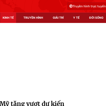
Truyền hình trực tuyến
KINH TẾ
TRUYỀN HÌNH
GIẢI TRÍ
Y TẾ
ĐỜI SỐNG
Pháp luật
Y tế
Truyền hình
Multimedia
Phim VTV
Video
Hậu trường
Shorts video
Nhân vật
Podcast
Khán giả
EMagazine
Giải sao mai
Photo
i Mỹ tăng vượt dự kiến
Infographic