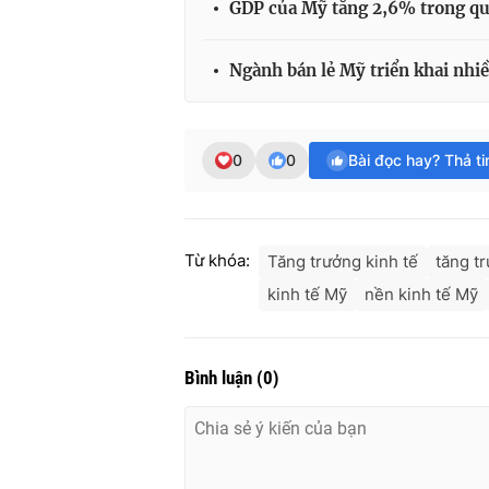
GDP của Mỹ tăng 2,6% trong qu
Ngành bán lẻ Mỹ triển khai nhi
0
0
Bài đọc hay? Thả t
Từ khóa:
Tăng trưởng kinh tế
tăng t
kinh tế Mỹ
nền kinh tế Mỹ
Bình luận
(
0
)