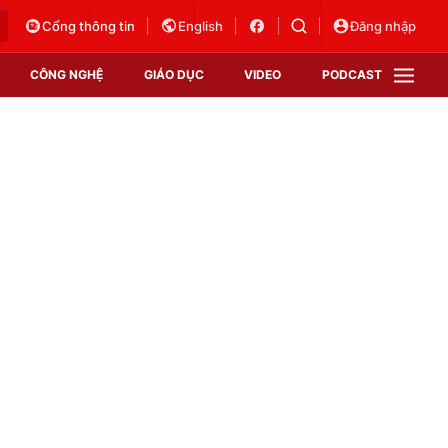
Cổng thông tin
English
Đăng nhập
CÔNG NGHỆ
GIÁO DỤC
VIDEO
PODCAST
VTV Money
VTV Thể thao
VTV Sức khoẻ
Bất động sản
Thị trường 24h
Tấm lòng Việt
Vươn mình bằng AI
VTV4
VTV8
VTV9
Lịch phát sóng
Giao lưu trực tuyến
Sự kiện