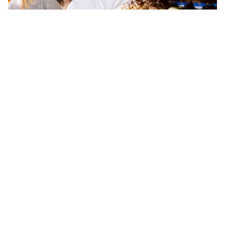
Tin mới
Video
Live
Emagazine
Trang chủ
Áp lực lạm phát tại Mỹ giảm
VTV.vn - Chi tiêu tiêu dùng cá nhân (PCE) - một thước
đo quan trọng về lạm phát của Mỹ đã giảm xuống
mức thấp nhất trong 2 năm.