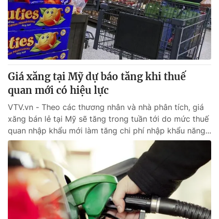
Tin tức
Kinh tế
Thế giới đó đây
Tài chính
Dữ liệu và đời sống
Câu chuyện quốc tế
Thị trường
Giá xăng tại Mỹ dự báo tăng khi thuế
Truyền hình
Góc doanh nghiệp
quan mới có hiệu lực
Phim VTV
Giải trí
VTV.vn - Theo các thương nhân và nhà phân tích, giá
Hậu trường
xăng bán lẻ tại Mỹ sẽ tăng trong tuần tới do mức thuế
Điện ảnh
quan nhập khẩu mới làm tăng chi phí nhập khẩu năng...
Đời sống
Nhân vật
Âm nhạc
Du lịch
Khán giả
Giáo dục
Sao
Làm đẹp
Giải sao mai
Tuyển sinh
Công nghệ
Chất lượng cuộc sống
Học trực tuyến
Hitech Công nghệ tương lai