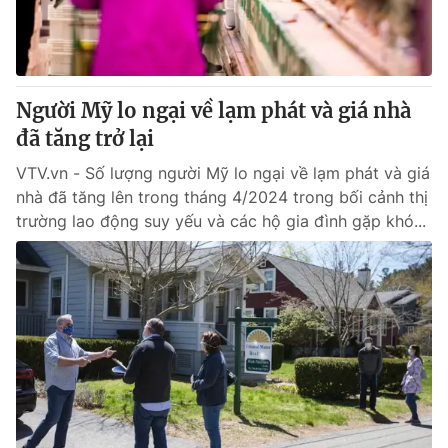
Thị trường 24h
Tấm lòng Việt
VTV4
Vươn mình bằng AI
Người Mỹ lo ngại về lạm phát và giá nhà
VTV9
VTV8
đã tăng trở lại
VTV.vn - Số lượng người Mỹ lo ngại về lạm phát và giá
Liên hệ tòa soạn
English
nhà đã tăng lên trong tháng 4/2024 trong bối cảnh thị
trường lao động suy yếu và các hộ gia đình gặp khó...
THỜI BÁO VTV
Theo dõi báo trên
Cơ quan chủ quản:
Đài Truyền hình Việt Nam
Cơ quan báo chí:
Thời báo VTV