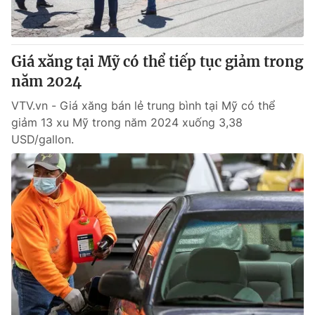
Giấy phép hoạt động báo in và báo điện tử số 483/GP-BTTTT
cấp ngày 29/12/2023
Tổng Biên tập:
Vũ Thanh Thủy
Giá xăng tại Mỹ có thể tiếp tục giảm trong
Phó Tổng Biên tập:
Nguyễn Thị Mỹ Hạnh, Phạm Quốc Thắng,
năm 2024
Nguyễn Trọng Ninh
Tổng đài VTV:
024.38 355 931 - 024.38 355 932
VTV.vn - Giá xăng bán lẻ trung bình tại Mỹ có thể
Ðiện thoại Thời báo VTV:
024.66 897 897
giảm 13 xu Mỹ trong năm 2024 xuống 3,38
Email:
toasoan@vtv.vn
USD/gallon.
Liên hệ quảng cáo:
024-7300.7108