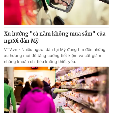
Giao lưu trực tuyến
Sản phẩm
Lịch phát sóng
Thị trường
Tư vấn
Xu hướng "cả năm không mua sắm" của
Chuyên mục khác
người dân Mỹ
Emagazine
Podcast
VTV.vn - Nhiều người dân tại Mỹ đang tìm đến những
xu hướng mới để tăng cường tiết kiệm và cắt giảm
Photo
Infographic
những khoản chi tiêu không thiết yếu.
Video
Shorts video
VTV Money
VTV Thể thao
VTV Sức khoẻ
Bất động sản