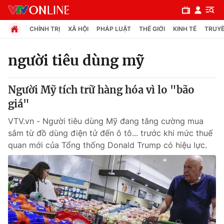
CHÍNH TRỊ
XÃ HỘI
PHÁP LUẬT
THẾ GIỚI
KINH TẾ
TRUYỀ
người tiêu dùng mỹ
Chuyên mục
Người Mỹ tích trữ hàng hóa vì lo "bão
Chính trị
giá"
VTV.vn - Người tiêu dùng Mỹ đang tăng cường mua
Xã hội
sắm từ đồ dùng điện tử đến ô tô... trước khi mức thuế
quan mới của Tổng thống Donald Trump có hiệu lực.
Pháp luật
Y tế
Thế giới