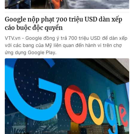
® Cấm sao chép dưới mọi hình thức nếu không có sự chấp
Google nộp phạt 700 triệu USD dàn xếp
thuận bằng văn bản. Ghi rõ nguồn VTV.vn khi phát hành lại
cáo buộc độc quyền
thông tin từ website này.
VTV.vn - Google đồng ý trả 700 triệu USD để dàn xếp
với các bang của Mỹ liên quan đến hành vi trên chợ
ứng dụng Google Play.