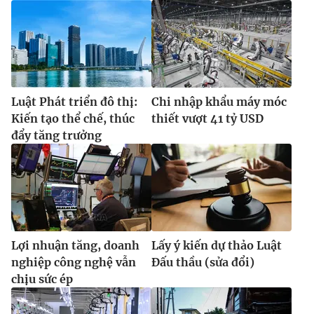
Ðiện thoại Thời báo VTV:
024.66 897 897
Email:
toasoan@vtv.vn
Liên hệ quảng cáo:
024-7300.7108
Luật Phát triển đô thị:
Chi nhập khẩu máy móc
Kiến tạo thể chế, thúc
thiết vượt 41 tỷ USD
đẩy tăng trưởng
Lợi nhuận tăng, doanh
Lấy ý kiến dự thảo Luật
® Cấm sao chép dưới mọi hình thức nếu không có sự chấp
thuận bằng văn bản. Ghi rõ nguồn VTV.vn khi phát hành lại
nghiệp công nghệ vẫn
Đấu thầu (sửa đổi)
thông tin từ website này.
chịu sức ép