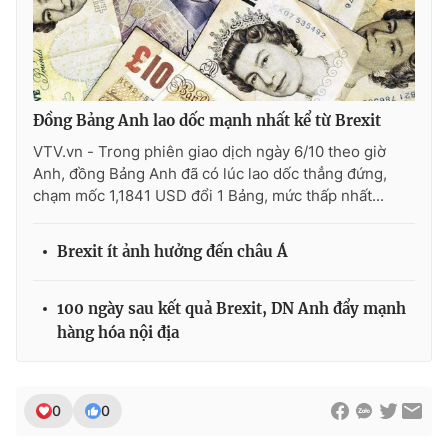
Photo
Infographic
Video
Shorts video
Đồng Bảng Anh lao dốc mạnh nhất kể từ Brexit
VTV Money
VTV Thể thao
VTV.vn - Trong phiên giao dịch ngày 6/10 theo giờ
Anh, đồng Bảng Anh đã có lúc lao dốc thẳng đứng,
chạm mốc 1,1841 USD đổi 1 Bảng, mức thấp nhất...
VTV Sức khoẻ
Bất động sản
Brexit ít ảnh hưởng đến châu Á
Thị trường 24h
Tấm lòng Việt
100 ngày sau kết quả Brexit, DN Anh đẩy mạnh
VTV4
Vươn mình bằng AI
hàng hóa nội địa
VTV9
VTV8
0
0
Liên hệ tòa soạn
English