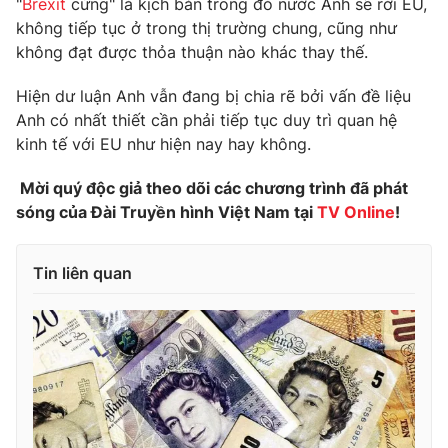
"
Brexit
cứng" là kịch bản trong đó nước Anh sẽ rời EU,
Phim VTV
Giải trí
không tiếp tục ở trong thị trường chung, cũng như
Hậu trường
không đạt được thỏa thuận nào khác thay thế.
Điện ảnh
Đời sống
Nhân vật
Hiện dư luận Anh vẫn đang bị chia rẽ bởi vấn đề liệu
Âm nhạc
Anh có nhất thiết cần phải tiếp tục duy trì quan hệ
Du lịch
Khán giả
Giáo dục
Sao
kinh tế với EU như hiện nay hay không.
Làm đẹp
Giải sao mai
Tuyển sinh
Mời quý độc giả theo dõi các chương trình đã phát
Công nghệ
Chất lượng cuộc sống
sóng của Đài Truyền hình Việt Nam tại
TV Online
!
Học trực tuyến
Hitech Công nghệ tương lai
Giao lưu trực tuyến
Tin liên quan
Sản phẩm
Lịch phát sóng
Thị trường
Tư vấn
Chuyên mục khác
Emagazine
Podcast