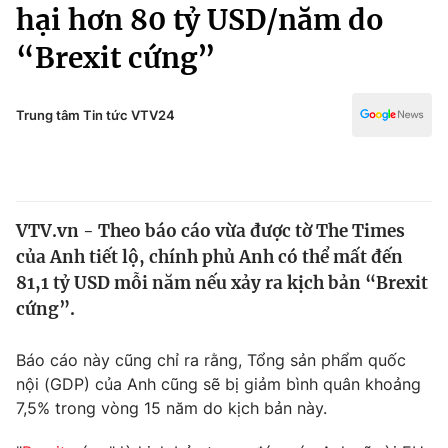
Chính trị
hại hơn 80 tỷ USD/năm do
Truyền hình
“Brexit cứng”
Văn hóa - Giải trí
Xã hội
Y tế
Đời sống
Trung tâm Tin tức VTV24
Pháp luật
Công nghệ
Giáo dục
Y tế
VTV.vn - Theo báo cáo vừa được tờ The Times
Thế giới
của Anh tiết lộ, chính phủ Anh có thể mất đến
Tin tức
81,1 tỷ USD mỗi năm nếu xảy ra kịch bản “Brexit
Kinh tế
cứng”.
Thế giới đó đây
Tài chính
Dữ liệu và đời sống
Câu chuyện quốc tế
Báo cáo này cũng chỉ ra rằng, Tổng sản phẩm quốc
Thị trường
nội (GDP) của Anh cũng sẽ bị giảm bình quân khoảng
7,5% trong vòng 15 năm do kịch bản này.
Truyền hình
Góc doanh nghiệp