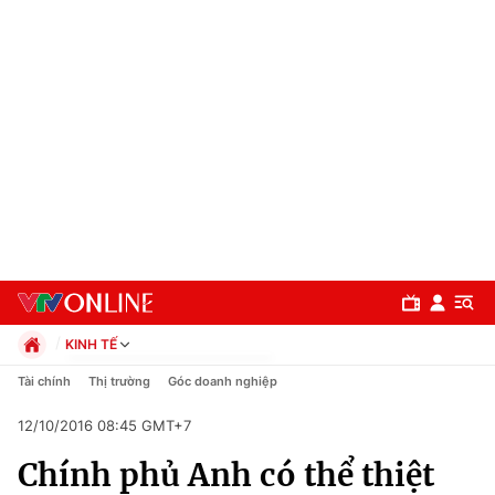
KINH TẾ
Chính trị
Tài chính
Thị trường
Góc doanh nghiệp
Xã hội
12/10/2016 08:45 GMT+7
Pháp luật
Chuyên mục
Kinh tế
Chính phủ Anh có thể thiệt
Thể thao