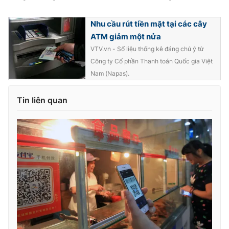
Nhu cầu rút tiền mặt tại các cây
ATM giảm một nửa
THỜI BÁO VTV
VTV.vn - Số liệu thống kê đáng chú ý từ
Công ty Cổ phần Thanh toán Quốc gia Việt
Nam (Napas).
Theo dõi báo trên
Tin liên quan
Cơ quan chủ quản:
Đài Truyền hình Việt Nam
Cơ quan báo chí:
Thời báo VTV
Giấy phép hoạt động báo in và báo điện tử số 483/GP-BTTTT
cấp ngày 29/12/2023
Tổng Biên tập:
Vũ Thanh Thủy
Phó Tổng Biên tập:
Nguyễn Thị Mỹ Hạnh, Phạm Quốc Thắng,
Nguyễn Trọng Ninh
Tổng đài VTV:
024.38 355 931 - 024.38 355 932