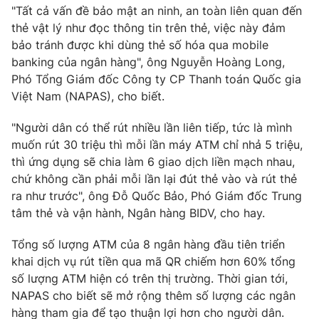
"Tất cả vấn đề bảo mật an ninh, an toàn liên quan đến
Photo
Infographic
thẻ vật lý như đọc thông tin trên thẻ, việc này đảm
bảo tránh được khi dùng thẻ số hóa qua mobile
banking của ngân hàng", ông Nguyễn Hoàng Long,
Video
Shorts video
Phó Tổng Giám đốc Công ty CP Thanh toán Quốc gia
Việt Nam (NAPAS), cho biết.
VTV Money
VTV Thể thao
"Người dân có thể rút nhiều lần liên tiếp, tức là mình
muốn rút 30 triệu thì mỗi lần máy ATM chỉ nhả 5 triệu,
VTV Sức khoẻ
Bất động sản
thì ứng dụng sẽ chia làm 6 giao dịch liền mạch nhau,
chứ không cần phải mỗi lần lại đút thẻ vào và rút thẻ
Thị trường 24h
Tấm lòng Việt
ra như trước", ông Đỗ Quốc Bảo, Phó Giám đốc Trung
tâm thẻ và vận hành, Ngân hàng BIDV, cho hay.
VTV4
Vươn mình bằng AI
Tổng số lượng ATM của 8 ngân hàng đầu tiên triển
khai dịch vụ rút tiền qua mã QR chiếm hơn 60% tổng
VTV9
VTV8
số lượng ATM hiện có trên thị trường. Thời gian tới,
NAPAS cho biết sẽ mở rộng thêm số lượng các ngân
Liên hệ tòa soạn
English
hàng tham gia để tạo thuận lợi hơn cho người dân.