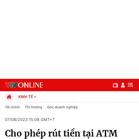
KINH TẾ
Chính trị
Tài chính
Thị trường
Góc doanh nghiệp
Xã hội
07/08/2023 15:08 GMT+7
Pháp luật
Chuyên mục
Kinh tế
Cho phép rút tiền tại ATM
Thể thao