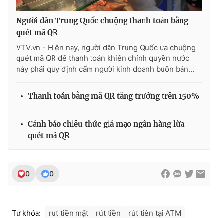
Ðiện thoại Thời báo VTV:
024.66 897 897
Email:
toasoan@vtv.vn
Người dân Trung Quốc chuộng thanh toán bằng
quét mã QR
Liên hệ quảng cáo:
024-7300.7108
VTV.vn - Hiện nay, người dân Trung Quốc ưa chuộng
quét mã QR để thanh toán khiến chính quyền nước
này phải quy định cấm người kinh doanh buôn bán...
Thanh toán bằng mã QR tăng trưởng trên 150%
Cảnh báo chiêu thức giả mạo ngân hàng lừa
quét mã QR
® Cấm sao chép dưới mọi hình thức nếu không có sự chấp
0
0
thuận bằng văn bản. Ghi rõ nguồn VTV.vn khi phát hành lại
thông tin từ website này.
Từ khóa:
rút tiền mặt
rút tiền
rút tiền tại ATM