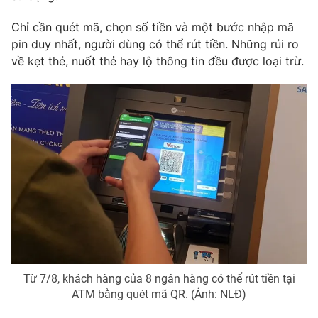
Phim VTV
Giải trí
Chỉ cần quét mã, chọn số tiền và một bước nhập mã
Hậu trường
pin duy nhất, người dùng có thể rút tiền. Những rủi ro
Điện ảnh
Đời sống
Nhân vật
về kẹt thẻ, nuốt thẻ hay lộ thông tin đều được loại trừ.
Âm nhạc
Du lịch
Khán giả
Giáo dục
Sao
Làm đẹp
Giải sao mai
Tuyển sinh
Công nghệ
Chất lượng cuộc sống
Học trực tuyến
Hitech Công nghệ tương lai
Giao lưu trực tuyến
Sản phẩm
Lịch phát sóng
Thị trường
Tư vấn
Chuyên mục khác
Từ 7/8, khách hàng của 8 ngân hàng có thể rút tiền tại
ATM bằng quét mã QR. (Ảnh: NLĐ)
Emagazine
Podcast