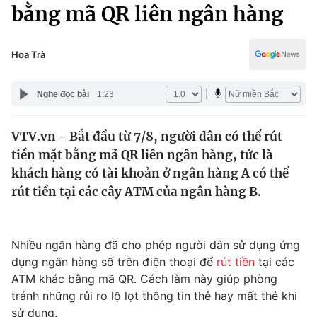
Chính trị
bằng mã QR liên ngân hàng
Truyền hình
Văn hóa - Giải trí
Xã hội
Y tế
Hoa Trà
Đời sống
Pháp luật
Công nghệ
Nghe đọc bài
1:23
Giáo dục
Y tế
VTV.vn - Bắt đầu từ 7/8, người dân có thể rút
tiền mặt bằng mã QR liên ngân hàng, tức là
Thế giới
khách hàng có tài khoản ở ngân hàng A có thể
rút tiền tại các cây ATM của ngân hàng B.
Tin tức
Kinh tế
Thế giới đó đây
Tài chính
Nhiều ngân hàng đã cho phép người dân sử dụng ứng
Dữ liệu và đời sống
Câu chuyện quốc tế
dụng ngân hàng số trên điện thoại để
rút tiền
tại các
Thị trường
ATM khác bằng mã QR. Cách làm này giúp phòng
Truyền hình
Góc doanh nghiệp
tránh những rủi ro lộ lọt thông tin thẻ hay mất thẻ khi
sử dụng.