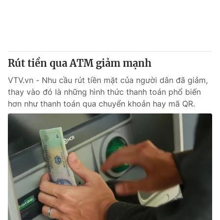
Tin tức
Kinh tế
Thế giới đó đây
Tài chính
Dữ liệu và đời sống
Câu chuyện quốc tế
Thị trường
Rút tiền qua ATM giảm mạnh
Truyền hình
Góc doanh nghiệp
VTV.vn - Nhu cầu rút tiền mặt của người dân đã giảm,
thay vào đó là những hình thức thanh toán phổ biến
Phim VTV
hơn như thanh toán qua chuyển khoản hay mã QR.
Giải trí
Hậu trường
Điện ảnh
Đời sống
Nhân vật
Âm nhạc
Du lịch
Khán giả
Giáo dục
Sao
Làm đẹp
Giải sao mai
Tuyển sinh
Công nghệ
Chất lượng cuộc sống
Học trực tuyến
Hitech Công nghệ tương lai