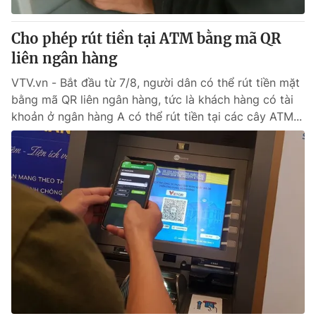
Thị trường 24h
Tấm lòng Việt
Cho phép rút tiền tại ATM bằng mã QR
VTV4
Vươn mình bằng AI
liên ngân hàng
VTV.vn - Bắt đầu từ 7/8, người dân có thể rút tiền mặt
VTV9
VTV8
bằng mã QR liên ngân hàng, tức là khách hàng có tài
khoản ở ngân hàng A có thể rút tiền tại các cây ATM...
Liên hệ tòa soạn
English
THỜI BÁO VTV
Theo dõi báo trên
Cơ quan chủ quản:
Đài Truyền hình Việt Nam
Cơ quan báo chí:
Thời báo VTV