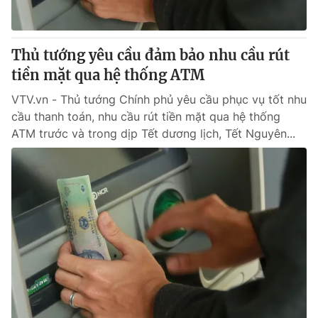
Giao lưu trực tuyến
Sản phẩm
Lịch phát sóng
Thị trường
Thủ tướng yêu cầu đảm bảo nhu cầu rút
Tư vấn
tiền mặt qua hệ thống ATM
Chuyên mục khác
VTV.vn - Thủ tướng Chính phủ yêu cầu phục vụ tốt nhu
cầu thanh toán, nhu cầu rút tiền mặt qua hệ thống
Emagazine
Podcast
ATM trước và trong dịp Tết dương lịch, Tết Nguyên...
Photo
Infographic
Video
Shorts video
VTV Money
VTV Thể thao
VTV Sức khoẻ
Bất động sản