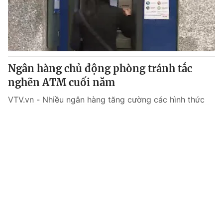
Ngân hàng chủ động phòng tránh tắc
nghẽn ATM cuối năm
VTV.vn - Nhiều ngân hàng tăng cường các hình thức
khuyến mại khi chi tiêu qua thẻ, thanh toán online để
giảm bớt nhu cầu rút tiền mặt.
Tin mới
Video
Live
Emagazine
Trang chủ