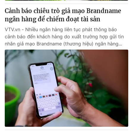
Cảnh báo chiêu trò giả mạo Brandname
® Cấm sao chép dưới mọi hình thức nếu không có sự chấp
ngân hàng để chiếm đoạt tài sản
thuận bằng văn bản. Ghi rõ nguồn VTV.vn khi phát hành lại
thông tin từ website này.
VTV.vn - Nhiều ngân hàng liên tục phát thông báo
cảnh báo đến khách hàng do xuất trường hợp gửi tin
nhắn giả mạo Brandname (thương hiệu) ngân hàng...