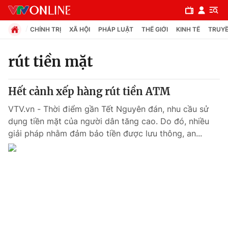
CHÍNH TRỊ
XÃ HỘI
PHÁP LUẬT
THẾ GIỚI
KINH TẾ
TRUYỀ
rút tiền mặt
Chuyên mục
Hết cảnh xếp hàng rút tiền ATM
Chính trị
VTV.vn - Thời điểm gần Tết Nguyên đán, nhu cầu sử
dụng tiền mặt của người dân tăng cao. Do đó, nhiều
Xã hội
giải pháp nhằm đảm bảo tiền được lưu thông, an...
Pháp luật
Y tế
Thế giới