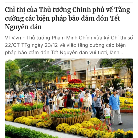
Giấy phép hoạt động báo in và báo điện tử số 483/GP-BTTTT
Chỉ thị của Thủ tướng Chính phủ về Tăng
cấp ngày 29/12/2023
cường các biện pháp bảo đảm đón Tết
Tổng Biên tập:
Vũ Thanh Thủy
Nguyên đán
Phó Tổng Biên tập:
Nguyễn Thị Mỹ Hạnh, Phạm Quốc Thắng,
Nguyễn Trọng Ninh
VTV.vn - Thủ tướng Phạm Minh Chính vừa ký Chỉ thị số
Tổng đài VTV:
024.38 355 931 - 024.38 355 932
22/CT-TTg ngày 23/12 về việc tăng cường các biện
Ðiện thoại Thời báo VTV:
024.66 897 897
pháp bảo đảm đón Tết Nguyên đán vui tươi, lành...
Email:
toasoan@vtv.vn
Liên hệ quảng cáo:
024-7300.7108