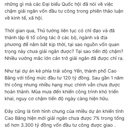
Phim VTV
những gì mà các Đại biểu Quốc hội đã nói về việc
Giải trí
chậm giải ngân vốn đầu tư công trong phiên thảo luận
Hậu trường
về kinh tế, xã hội.
Điện ảnh
Đời sống
Nhân vật
Âm nhạc
Thời gian qua, Thủ tướng liên tục có chỉ đạo và đã
Du lịch
Khán giả
thành lập 6 tổ công tác ở các bộ, ngành và địa
Giáo dục
Sao
phương để nắm bắt kịp thời, tại sao nguồn vốn quan
Làm đẹp
Giải sao mai
trọng này chưa giải ngân được? Tại sao tiến độ chậm?
Tuyển sinh
Công nghệ
Chất lượng cuộc sống
Nhiều vướng mắc lớn cản trở giải ngân đã được chỉ ra.
Học trực tuyến
Hitech Công nghệ tương lai
Như tại dự án kè phía trái sông Yến, thành phố Cao
Giao lưu trực tuyến
Bằng với tổng mức đầu tư 120 tỷ đồng. Sau gần 1 năm
Sản phẩm
thi công nhưng nhiều hạng mục chính vẫn chưa được
Lịch phát sóng
Thị trường
hoàn thành. Mùa mưa đến khiến công trình khó triển
khai, nguy cơ chậm tiến độ ngày càng hiện hữu.
Tư vấn
Chuyên mục khác
Đây cũng là tình hình chung của nhiều dự án khiến tỉnh
Cao Bằng hiện mới giải ngân chưa được 7% trong tổng
Emagazine
Podcast
số hơn 3.300 tỷ đồng vốn đầu tư công được giao .