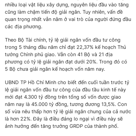
nhiều loại vật liệu xây dựng, nguyên liệu đầu vào tăng
cũng làm chậm tiến độ giải ngân. Tuy nhiên, vấn đề
quan trọng nhất vẫn nằm ở vai trò của người đứng đầu
các địa phương.
THỜI BÁO VTV
Theo Bộ Tài chính, tỷ lệ giải ngân vốn đầu tư công
trong 5 tháng đầu năm chỉ đạt 22,37% kế hoạch Thủ
Theo dõi báo trên
tướng Chính phủ giao. Vẫn còn 41 Bộ và 21 địa
phương có tỷ lệ giải ngân đạt dưới 20%. Trong đó có
Cơ quan chủ quản:
Đài Truyền hình Việt Nam
5 Bộ chưa giải ngân kế hoạch vốn năm nay.
Cơ quan báo chí:
Thời báo VTV
Giấy phép hoạt động báo in và báo điện tử số 483/GP-BTTTT
UBND TP Hồ Chí Minh cho biết đến cuối tuần trước tỷ
cấp ngày 29/12/2023
lệ giải ngân vốn đầu tư công của đầu tầu kinh tế này
Tổng Biên tập:
mới đạt 4.300 tỷ đồng trên tổng số vốn được giao
Vũ Thanh Thủy
năm nay là 45.000 tỷ đồng, tương đương 13,5%. Con
Phó Tổng Biên tập:
Nguyễn Thị Mỹ Hạnh, Phạm Quốc Thắng,
số vừa nêu thấp hơn tỷ lệ giải ngân chung của cả nước
Nguyễn Trọng Ninh
là hơn 22%. Đây là điều đáng lo ngại vì điều này sẽ
Tổng đài VTV:
024.38 355 931 - 024.38 355 932
ảnh hưởng đến tăng trưởng GRDP của thành phố.
Ðiện thoại Thời báo VTV:
024.66 897 897