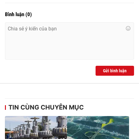
Bình luận
(
0
)
Gửi bình luận
TIN CÙNG CHUYÊN MỤC