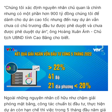
"Chúng tôi xác định nguyên nhân chủ quan là chính
Photo
Infographic
nhưng có một phần hơn 900 tỷ đồng chúng tôi để
dành cho dự án cao tốc nhưng đến nay dự án vẫn
Video
Shorts video
chưa có chủ trương đầu tư được phê duyệt và chưa
được phê duyệt dự án", ông Hoàng Xuân Ánh - Chủ
VTV Money
VTV Thể thao
tịch UBND tỉnh Cao Bằng cho biết.
VTV Sức khoẻ
Bất động sản
Thị trường 24h
Tấm lòng Việt
VTV4
Vươn mình bằng AI
VTV9
VTV8
Ngoài những nguyên nhân cố hữu như chậm giải
phóng mặt bằng, công tác chuẩn bị đầu tư, thực hiện
Liên hệ tòa soạn
English
dự án còn hạn chế thì việc trong 5 tháng đầu năm giá