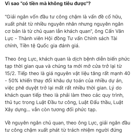
Email:
toasoan@vtv.vn
Vì sao "có tiền mà không tiêu được"?
Liên hệ quảng cáo:
024-7300.7108
"Giải ngân vốn đầu tư công chậm là vấn đề cố hữu,
xuất phát từ nhiều nguyên nhân nhưng nguyên ngân
cơ bản là từ chủ quan lẫn khách quan", ông Cấn Văn
Lực - Thành viên Hội đồng Tư vấn Chính sách Tài
chính, Tiền tệ Quốc gia đánh giá.
Theo ông Lực, khách quan là dịch bệnh diễn biến phức
tạp thời gian qua và chúng ta mới mở cửa trở lại từ
15/2. Tiếp theo là giá nguyên vật liệu tăng rất mạnh 40
- 50% khiến thay đổi khâu dự toán của nhiều dự án,
việc phê duyệt trở lại mất rất nhiều thời gian. Lý do
® Cấm sao chép dưới mọi hình thức nếu không có sự chấp
khách quan tiếp theo là phải làm theo các quy trình,
thuận bằng văn bản. Ghi rõ nguồn VTV.vn khi phát hành lại
thủ tục trong Luật Đầu tư công, Luật Đấu thầu, Luật
thông tin từ website này.
Xây dựng... vẫn còn tương đối phức tạp.
Về nguyên ngân chủ quan, theo ông Lực, giải ngân đầu
tư công chậm xuất phát từ trách nhiệm người đứng