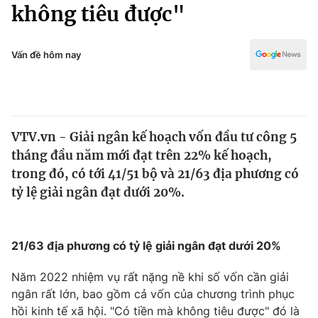
Chính trị
không tiêu được"
Truyền hình
Văn hóa - Giải trí
Xã hội
Y tế
Vấn đề hôm nay
Đời sống
Pháp luật
Công nghệ
Giáo dục
Y tế
VTV.vn - Giải ngân kế hoạch vốn đầu tư công 5
tháng đầu năm mới đạt trên 22% kế hoạch,
Thế giới
trong đó, có tới 41/51 bộ và 21/63 địa phương có
tỷ lệ giải ngân đạt dưới 20%.
Tin tức
Kinh tế
Thế giới đó đây
Tài chính
21/63 địa phương có tỷ lệ giải ngân đạt dưới 20%
Dữ liệu và đời sống
Câu chuyện quốc tế
Thị trường
Năm 2022 nhiệm vụ rất nặng nề khi số vốn cần giải
Truyền hình
ngân rất lớn, bao gồm cả vốn của chương trình phục
Góc doanh nghiệp
hồi kinh tế xã hội. "Có tiền mà không tiêu được" đó là