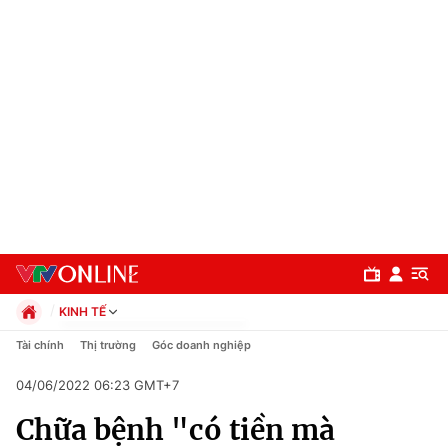
KINH TẾ
Chính trị
Tài chính
Thị trường
Góc doanh nghiệp
Xã hội
04/06/2022 06:23 GMT+7
Pháp luật
Chuyên mục
Kinh tế
Chữa bệnh "có tiền mà
Thể thao