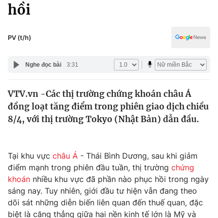
Chính trị
hồi
Truyền hình
Văn hóa - Giải trí
Xã hội
Y tế
PV (t/h)
Đời sống
Pháp luật
Công nghệ
Nghe đọc bài
3:31
Giáo dục
Y tế
VTV.vn -Các thị trường chứng khoán châu Á
đồng loạt tăng điểm trong phiên giao dịch chiều
Thế giới
8/4, với thị trường Tokyo (Nhật Bản) dẫn đầu.
Tin tức
Kinh tế
Thế giới đó đây
Tại khu vực
châu Á
- Thái Bình Dương, sau khi giảm
Tài chính
điểm mạnh trong phiên đầu tuần, thị trường
chứng
Dữ liệu và đời sống
Câu chuyện quốc tế
khoán
nhiều khu vực đã phần nào phục hồi trong ngày
Thị trường
sáng nay. Tuy nhiên, giới đầu tư hiện vẫn đang theo
Truyền hình
dõi sát những diễn biến liên quan đến thuế quan, đặc
Góc doanh nghiệp
biệt là căng thẳng giữa hai nền kinh tế lớn là Mỹ và