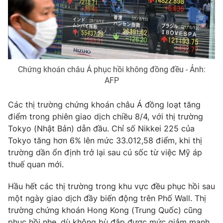
THỜI BÁO VTV
Chứng khoán châu Á phục hồi không đồng đều - Ảnh:
Theo dõi báo trên
AFP
Các thị trường chứng khoán châu Á đồng loạt tăng
Cơ quan chủ quản:
Đài Truyền hình Việt Nam
điểm trong phiên giao dịch chiều 8/4, với thị trường
Cơ quan báo chí:
Thời báo VTV
Tokyo (Nhật Bản) dẫn đầu. Chỉ số Nikkei 225 của
Giấy phép hoạt động báo in và báo điện tử số 483/GP-BTTTT
Tokyo tăng hơn 6% lên mức 33.012,58 điểm, khi thị
cấp ngày 29/12/2023
trường dần ổn định trở lại sau cú sốc từ việc Mỹ áp
Tổng Biên tập:
Vũ Thanh Thủy
thuế quan mới.
Phó Tổng Biên tập:
Nguyễn Thị Mỹ Hạnh, Phạm Quốc Thắng,
Nguyễn Trọng Ninh
Hầu hết các thị trường trong khu vực đều phục hồi sau
Tổng đài VTV:
024.38 355 931 - 024.38 355 932
một ngày giao dịch đầy biến động trên Phố Wall. Thị
trường chứng khoán Hong Kong (Trung Quốc) cũng
Ðiện thoại Thời báo VTV:
024.66 897 897
phục hồi nhẹ, dù không bù đắp được mức giảm mạnh