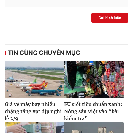
Gửi bình luận
TIN CÙNG CHUYÊN MỤC
Giá vé máy bay nhiều
EU siết tiêu chuẩn xanh:
chặng tăng vọt dịp nghỉ
Nông sản Việt vào “bài
lễ 2/9
kiểm tra”