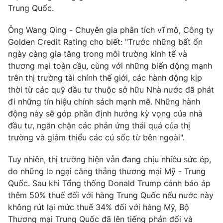
Phim VTV
Trung Quốc.
Giải trí
Hậu trường
Ông Wang Qing - Chuyên gia phân tích vĩ mô, Công ty
Điện ảnh
Đời sống
Golden Credit Rating cho biết: "Trước những bất ổn
Nhân vật
Âm nhạc
ngày càng gia tăng trong môi trường kinh tế và
Du lịch
Khán giả
thương mại toàn cầu, cùng với những biến động mạnh
Giáo dục
Sao
trên thị trường tài chính thế giới, các hành động kịp
Làm đẹp
Giải sao mai
Tuyển sinh
thời từ các quỹ đầu tư thuộc sở hữu Nhà nước đã phát
Công nghệ
Chất lượng cuộc sống
đi những tín hiệu chính sách mạnh mẽ. Những hành
Học trực tuyến
động này sẽ góp phần định hướng kỳ vọng của nhà
Hitech Công nghệ tương lai
đầu tư, ngăn chặn các phản ứng thái quá của thị
Giao lưu trực tuyến
trường và giảm thiểu các cú sốc từ bên ngoài".
Sản phẩm
Lịch phát sóng
Thị trường
Tuy nhiên, thị trường hiện vẫn đang chịu nhiều sức ép,
do những lo ngại căng thẳng thương mại Mỹ - Trung
Tư vấn
Quốc. Sau khi Tổng thống Donald Trump cảnh báo áp
Chuyên mục khác
thêm 50% thuế đối với hàng Trung Quốc nếu nước này
không rút lại mức thuế 34% đối với hàng Mỹ, Bộ
Emagazine
Podcast
Thương mại Trung Quốc đã lên tiếng phản đối và