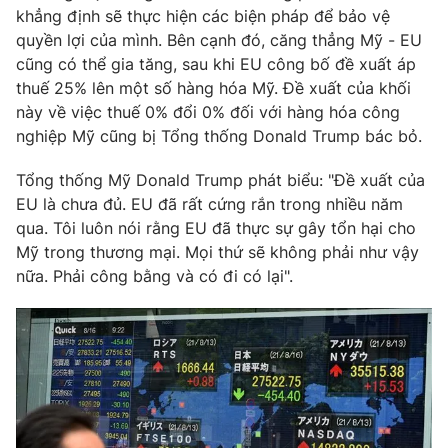
khẳng định sẽ thực hiện các biện pháp để bảo vệ
Photo
Infographic
quyền lợi của mình. Bên cạnh đó, căng thẳng Mỹ - EU
cũng có thể gia tăng, sau khi EU công bố đề xuất áp
thuế 25% lên một số hàng hóa Mỹ. Đề xuất của khối
Video
Shorts video
này về việc thuế 0% đổi 0% đối với hàng hóa công
nghiệp Mỹ cũng bị Tổng thống Donald Trump bác bỏ.
VTV Money
VTV Thể thao
Tổng thống Mỹ Donald Trump phát biểu: "Đề xuất của
EU là chưa đủ. EU đã rất cứng rắn trong nhiều năm
VTV Sức khoẻ
Bất động sản
qua. Tôi luôn nói rằng EU đã thực sự gây tổn hại cho
Mỹ trong thương mại. Mọi thứ sẽ không phải như vậy
Thị trường 24h
Tấm lòng Việt
nữa. Phải công bằng và có đi có lại".
VTV4
Vươn mình bằng AI
VTV9
VTV8
Liên hệ tòa soạn
English