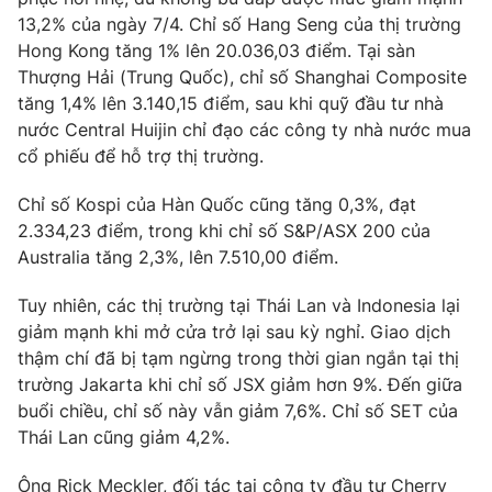
Email:
toasoan@vtv.vn
13,2% của ngày 7/4. Chỉ số Hang Seng của thị trường
Liên hệ quảng cáo:
024-7300.7108
Hong Kong tăng 1% lên 20.036,03 điểm. Tại sàn
Thượng Hải (Trung Quốc), chỉ số Shanghai Composite
tăng 1,4% lên 3.140,15 điểm, sau khi quỹ đầu tư nhà
nước Central Huijin chỉ đạo các công ty nhà nước mua
cổ phiếu để hỗ trợ thị trường.
Chỉ số Kospi của Hàn Quốc cũng tăng 0,3%, đạt
2.334,23 điểm, trong khi chỉ số S&P/ASX 200 của
Australia tăng 2,3%, lên 7.510,00 điểm.
Tuy nhiên, các thị trường tại Thái Lan và Indonesia lại
giảm mạnh khi mở cửa trở lại sau kỳ nghỉ. Giao dịch
® Cấm sao chép dưới mọi hình thức nếu không có sự chấp
thậm chí đã bị tạm ngừng trong thời gian ngắn tại thị
thuận bằng văn bản. Ghi rõ nguồn VTV.vn khi phát hành lại
trường Jakarta khi chỉ số JSX giảm hơn 9%. Đến giữa
thông tin từ website này.
buổi chiều, chỉ số này vẫn giảm 7,6%. Chỉ số SET của
Thái Lan cũng giảm 4,2%.
Ông Rick Meckler, đối tác tại công ty đầu tư Cherry