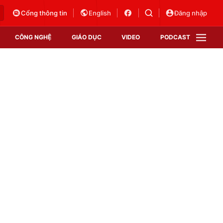
Cổng thông tin
English
Đăng nhập
CÔNG NGHỆ
GIÁO DỤC
VIDEO
PODCAST
VTV Money
VTV Thể thao
VTV Sức khoẻ
Bất động sản
Thị trường 24h
Tấm lòng Việt
Vươn mình bằng AI
VTV4
VTV8
VTV9
Lịch phát sóng
Giao lưu trực tuyến
Sự kiện