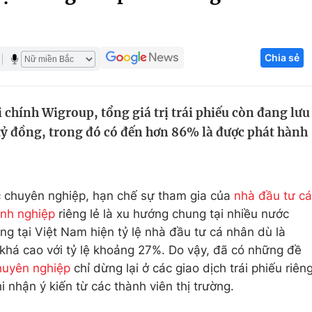
Góc ảnh
Chia sẻ
Giáo dục
Công nghệ
Tuyển sinh
Hitech Công ng
i chính Wigroup, tổng giá trị trái phiếu còn đang lưu
Học trực tuyến
Sản phẩm
 tỷ đồng, trong đó có đến hơn 86% là được phát hành
g
Thị trường
Tư vấn
 chuyên nghiệp, hạn chế sự tham gia của
nhà đầu tư cá
anh nghiệp
riêng lẻ là xu hướng chung tại nhiều nước
ưng tại Việt Nam hiện tỷ lệ nhà đầu tư cá nhân dù là
khá cao với tỷ lệ khoảng 27%. Do vậy, đã có những đề
huyên nghiệp
chỉ dừng lại ở các giao dịch trái phiếu riên
 nhận ý kiến từ các thành viên thị trường.