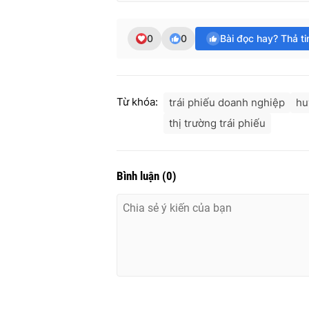
0
0
Bài đọc hay? Thả t
Từ khóa:
trái phiếu doanh nghiệp
hu
thị trường trái phiếu
Bình luận
(
0
)