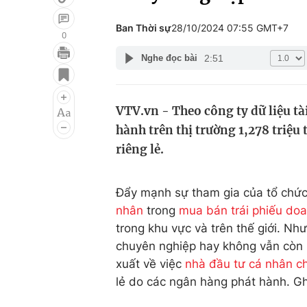
Ban Thời sự
28/10/2024 07:55 GMT+7
0
2:51
Nghe đọc bài
Giải trí
Đời sống
Điện ảnh
Du lịch
VTV.vn - Theo công ty dữ liệu tà
Âm nhạc
Làm đẹp
hành trên thị trường 1,278 triệu
Sao
Chất lượng cuộc sốn
riêng lẻ.
Đẩy mạnh sự tham gia của tổ chức
nhân
trong
mua bán trái phiếu do
trong khu vực và trên thế giới. Nh
chuyên nghiệp hay không vẫn còn 
xuất về việc
nhà đầu tư cá nhân c
lẻ do các ngân hàng phát hành. Ghi