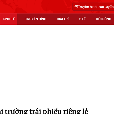
Truyền hình trực tuyến
KINH TẾ
TRUYỀN HÌNH
GIẢI TRÍ
Y TẾ
ĐỜI SỐNG
Pháp luật
Y tế
Truyền hình
Multimedia
Phim VTV
Video
Hậu trường
Shorts video
Nhân vật
Podcast
Khán giả
EMagazine
Giải sao mai
Photo
 trường trái phiếu riêng lẻ
Infographic