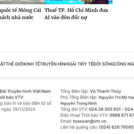
quốc tế Móng Cái
Thuế TP. Hồ Chí Minh đưa
sách nhà nước
AI vào đôn đốc nợ
%
UẬT
THẾ GIỚI
KINH TẾ
TRUYỀN HÌNH
GIẢI TRÍ
Y TẾ
ĐỜI SỐNG
CÔNG NG
Đài Truyền hình Việt Nam
Tổng Biên tập:
Vũ Thanh Thủy
hời báo VTV
Phó Tổng Biên tập:
Nguyễn Thị Mỹ Hạ
g báo in và báo điện tử số
Nguyễn Trọng Ninh
 ngày 29/12/2023
Tổng đài VTV:
024.38 355 931 - 024
Ðiện thoại Thời báo VTV:
0988 671 6
Email:
toasoan@vtv.vn
Liên hệ quảng cáo:
(024) 626 79595