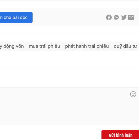
im cho bài đọc
y động vốn
mua trái phiếu
phát hành trái phiếu
quỹ đầu tư
Gửi bình luận