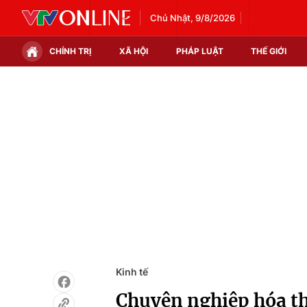
Chủ Nhật, 9/8/2026
CHÍNH TRỊ
XÃ HỘI
PHÁP LUẬT
THẾ GIỚI
Chính trị
Xã hội
Thế giới
Kinh tế
Tin tức
Tài chính
Thế giới đó đây
Thị trường
Câu chuyện quốc tế
Góc doanh nghiệp
Dữ liệu và đời sống
Kinh tế
Chuyên nghiệp hóa thị