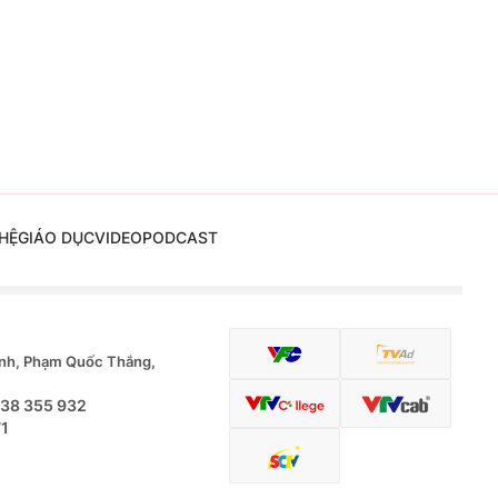
HỆ
GIÁO DỤC
VIDEO
PODCAST
nh, Phạm Quốc Thắng,
.38 355 932
71