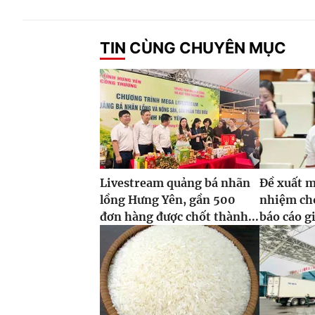
TIN CÙNG CHUYÊN MỤC
Livestream quảng bá nhãn
Đề xuất m
lồng Hưng Yên, gần 500
nhiệm ch
đơn hàng được chốt thành...
báo cáo g