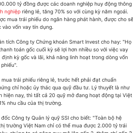
00.000 tỷ đồng được các doanh nghiệp huy động thông
nh nghiệp
riêng lẻ, tăng 70% so với cùng kỳ năm ngoái.
ược mua trái phiếu do ngân hàng phát hành, được cho s
 vào vốn vay tín dụng.
 tích Công ty Chứng khoán Smart Invest cho hay: "Họ
anh toán gốc cuối kỳ sẽ lợi hơn nhiều so với việc vay
định kỳ gốc và lãi, khả năng linh hoạt trong dòng vốn
 phiếu".
ua trái phiếu riêng lẻ, trước hết phải đạt chuẩn
hứng chỉ hoặc ủy thác qua quỹ đầu tư. Lý thuyết là như
h hiện nay, thì tất cả 20 quỹ mở đang hoạt động tại Việt
% nhu cầu của thị trường.
ốc Công ty Quản lý quỹ SSI cho biết: "Toàn bộ hệ
 thị trường Việt Nam chỉ có thể mua được 2.000 tỷ trái