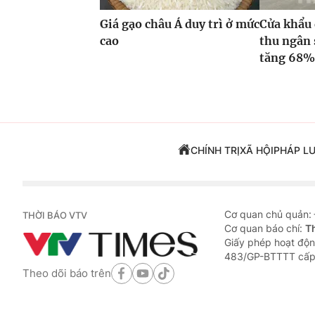
Giá gạo châu Á duy trì ở mức
Cửa khẩu 
cao
thu ngân 
tăng 68
CHÍNH TRỊ
XÃ HỘI
PHÁP L
Cơ quan chủ quản:
THỜI BÁO VTV
Cơ quan báo chí:
T
Giấy phép hoạt độn
483/GP-BTTTT cấp
Theo dõi báo trên