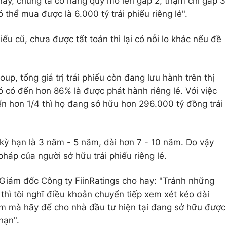
 này, chúng ta có nâng quy mô lên gấp 2, thậm chí gấp 3
 thể mua được là 6.000 tỷ trái phiếu riêng lẻ".
ếu cũ, chưa được tất toán thì lại có nỗi lo khác nếu đề
oup, tổng giá trị trái phiếu còn đang lưu hành trên thị
đó có đến hơn 86% là được phát hành riêng lẻ. Với việc
n hơn 1/4 thì họ đang sở hữu hơn 296.000 tỷ đồng trái
kỳ hạn là 3 năm - 5 năm, dài hơn 7 - 10 năm. Do vậy
háp của người sở hữu trái phiếu riêng lẻ.
iám đốc Công ty FiinRatings cho hay: "Tránh những
 thì tôi nghĩ điều khoản chuyển tiếp xem xét kéo dài
ăm mà hãy để cho nhà đầu tư hiện tại đang sở hữu được
hạn".