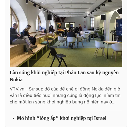
Ðiện thoại Thời báo VTV:
024.66 897 897
Email:
toasoan@vtv.vn
Liên hệ quảng cáo:
024-7300.7108
Làn sóng khởi nghiệp tại Phần Lan sau kỷ nguyên
Nokia
VTV.vn - Sự sụp đổ của đế chế di động Nokia đến giờ
vẫn là điều tiếc nuối nhưng cũng là động lực, niềm tin
cho một làn sóng khởi nghiệp bùng nổ hiện nay ở...
® Cấm sao chép dưới mọi hình thức nếu không có sự chấp
thuận bằng văn bản. Ghi rõ nguồn VTV.vn khi phát hành lại
thông tin từ website này.
Mô hình “lồng ấp” khởi nghiệp tại Israel