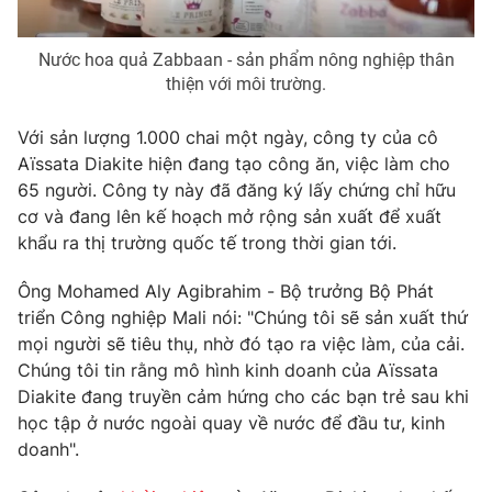
Photo
Infographic
Nước hoa quả Zabbaan - sản phẩm nông nghiệp thân
thiện với môi trường.
Video
Shorts video
Với sản lượng 1.000 chai một ngày, công ty của cô
VTV Money
VTV Thể thao
Aïssata Diakite hiện đang tạo công ăn, việc làm cho
65 người. Công ty này đã đăng ký lấy chứng chỉ hữu
cơ và đang lên kế hoạch mở rộng sản xuất để xuất
VTV Sức khoẻ
Bất động sản
khẩu ra thị trường quốc tế trong thời gian tới.
Thị trường 24h
Tấm lòng Việt
Ông Mohamed Aly Agibrahim - Bộ trưởng Bộ Phát
triển Công nghiệp Mali nói: "Chúng tôi sẽ sản xuất thứ
mọi người sẽ tiêu thụ, nhờ đó tạo ra việc làm, của cải.
VTV4
Vươn mình bằng AI
Chúng tôi tin rằng mô hình kinh doanh của Aïssata
Diakite đang truyền cảm hứng cho các bạn trẻ sau khi
VTV9
VTV8
học tập ở nước ngoài quay về nước để đầu tư, kinh
doanh".
Liên hệ tòa soạn
English