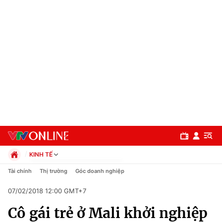
KINH TẾ
Chính trị
Tài chính
Thị trường
Góc doanh nghiệp
Xã hội
07/02/2018 12:00 GMT+7
Pháp luật
Chuyên mục
Kinh tế
Cô gái trẻ ở Mali khởi nghiệp
Thể thao