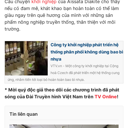
Câu chuyện
khởi nghiệp
của Aïssata Diakite cho thấy
nếu có đam mê, khát khao bạn hoàn toàn có thể làm
giàu ngay trên quê hương của mình với những sản
phẩm nông nghiệp truyền thống, thân thiện với môi
THỜI BÁO VTV
trường.
Công ty khởi nghiệp phát triển hệ
thống phân phối không dùng bao bì
Theo dõi báo trên
nhựa
VTV.vn - Một công ty khởi nghiệp tại Cộng
Cơ quan chủ quản:
Đài Truyền hình Việt Nam
hoà Czech đã phát triển một hệ thống cung
Cơ quan báo chí:
Thời báo VTV
ứng, nhằm tiến tới loại bỏ hoàn toàn bao bì nhựa.
Giấy phép hoạt động báo in và báo điện tử số 483/GP-BTTTT
* Mời quý độc giả theo dõi các chương trình đã phát
cấp ngày 29/12/2023
sóng của Đài Truyền hình Việt Nam trên
TV Online
!
Tổng Biên tập:
Vũ Thanh Thủy
Phó Tổng Biên tập:
Nguyễn Thị Mỹ Hạnh, Phạm Quốc Thắng,
Tin liên quan
Nguyễn Trọng Ninh
Tổng đài VTV:
024.38 355 931 - 024.38 355 932