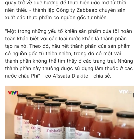
Phim VTV
quay trở về quê hương để thực hiện ước mơ từ thời
Giải trí
niên thiếu - thành lập Công ty Zabbaab chuyên sản
Hậu trường
xuất các thực phẩm có nguồn gốc tự nhiên.
Điện ảnh
Đời sống
Nhân vật
"Một trong những yếu tố khiến sản phẩm của tôi hoàn
Âm nhạc
Du lịch
toàn khác biệt với các loại nước khác là thành phần
Khán giả
Giáo dục
Sao
tạo ra nó. Theo đó, hầu hết thành phần của sản phẩm
Làm đẹp
Giải sao mai
có nguồn gốc từ thiên nhiên, trong đó có một vài
Tuyển sinh
Công nghệ
thành phần không thể tìm thấy ở các trang trại. Những
Chất lượng cuộc sống
Học trực tuyến
thành phần này thường được sử dụng làm thuốc ở các
Hitech Công nghệ tương lai
nước châu Phi" - cô Aïssata Diakite - chia sẻ.
Giao lưu trực tuyến
Sản phẩm
Lịch phát sóng
Thị trường
Tư vấn
Chuyên mục khác
Emagazine
Podcast