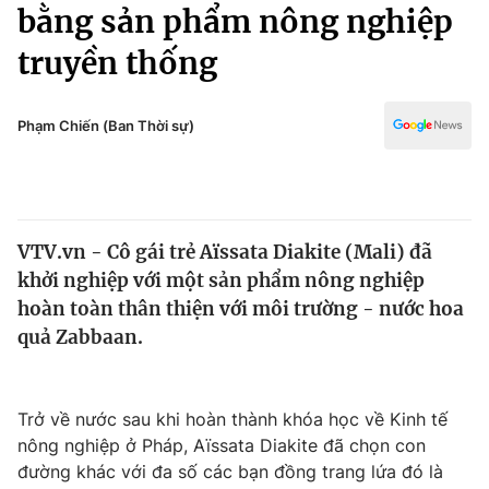
Chính trị
bằng sản phẩm nông nghiệp
Truyền hình
truyền thống
Văn hóa - Giải trí
Xã hội
Y tế
Đời sống
Phạm Chiến (Ban Thời sự)
Pháp luật
Công nghệ
Giáo dục
Y tế
VTV.vn - Cô gái trẻ Aïssata Diakite (Mali) đã
Thế giới
khởi nghiệp với một sản phẩm nông nghiệp
Tin tức
hoàn toàn thân thiện với môi trường - nước hoa
Kinh tế
quả Zabbaan.
Thế giới đó đây
Tài chính
Dữ liệu và đời sống
Câu chuyện quốc tế
Thị trường
Trở về nước sau khi hoàn thành khóa học về Kinh tế
nông nghiệp ở Pháp, Aïssata Diakite đã chọn con
Truyền hình
Góc doanh nghiệp
đường khác với đa số các bạn đồng trang lứa đó là