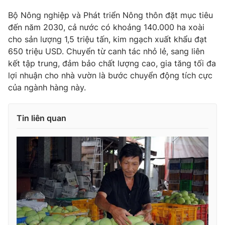
Bộ Nông nghiệp và Phát triển Nông thôn đặt mục tiêu
đến năm 2030, cả nước có khoảng 140.000 ha xoài
cho sản lượng 1,5 triệu tấn, kim ngạch xuất khẩu đạt
THỜI BÁO VTV
650 triệu USD. Chuyển từ canh tác nhỏ lẻ, sang liên
kết tập trung, đảm bảo chất lượng cao, gia tăng tối đa
lợi nhuận cho nhà vườn là bước chuyển động tích cực
của ngành hàng này.
Theo dõi báo trên
Tin liên quan
Cơ quan chủ quản:
Đài Truyền hình Việt Nam
Cơ quan báo chí:
Thời báo VTV
Giấy phép hoạt động báo in và báo điện tử số 483/GP-BTTTT
cấp ngày 29/12/2023
Tổng Biên tập:
Vũ Thanh Thủy
Phó Tổng Biên tập:
Nguyễn Thị Mỹ Hạnh, Phạm Quốc Thắng,
Nguyễn Trọng Ninh
Tổng đài VTV:
024.38 355 931 - 024.38 355 932