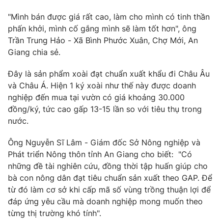
Photo
Infographic
"Mình bán được giá rất cao, làm cho mình có tinh thần
phấn khởi, mình cố gắng mình sẽ làm tốt hơn", ông
Trần Trung Hảo - Xã Bình Phước Xuân, Chợ Mới, An
Video
Shorts video
Giang chia sẻ.
VTV Money
VTV Thể thao
Đây là sản phẩm xoài đạt chuẩn xuất khẩu đi Châu Âu
và Châu Á. Hiện 1 ký xoài như thế này được doanh
nghiệp đến mua tại vườn có giá khoảng 30.000
VTV Sức khoẻ
Bất động sản
đồng/ký, tức cao gấp 13-15 lần so với tiêu thụ trong
nước.
Thị trường 24h
Tấm lòng Việt
Ông Nguyễn Sĩ Lâm - Giám đốc Sở Nông nghiệp và
Phát triển Nông thôn tỉnh An Giang cho biết: "Có
VTV4
Vươn mình bằng AI
những đề tài nghiên cứu, đồng thời tập huấn giúp cho
bà con nông dân đạt tiêu chuẩn sản xuất theo GAP. Để
VTV9
VTV8
từ đó làm cơ sở khi cấp mã số vùng trồng thuận lợi để
đáp ứng yêu cầu mà doanh nghiệp mong muốn theo
từng thị trường khó tính".
Liên hệ tòa soạn
English