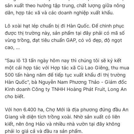
Phim VTV
sản xuất theo hướng tập trung, chất lượng giữa nông
Giải trí
dân, hợp tác xã và các doanh nghiệp xuất khẩu.
Hậu trường
Điện ảnh
Đời sống
Nhân vật
Lô xoài hạt lép chuẩn bị đi Hàn Quốc. Để chinh phục
Âm nhạc
được thị trường này, sản phẩm tại đây phải có mã số
Du lịch
Khán giả
vùng trồng, đạt tiêu chuẩn GAP, có vỏ đẹp, độ ngọt
Giáo dục
Sao
cao, …
Làm đẹp
Giải sao mai
Tuyển sinh
Công nghệ
Chất lượng cuộc sống
"Sau lô 13 tấn ngày hôm nay thì chúng tôi sẽ ký kết
Học trực tuyến
một cái hợp tác với Hợp tác xã Cù Lao Giêng, thu mua
Hitech Công nghệ tương lai
500 tấn hàng năm để tiếp tục xuất khẩu đi thị trường
Giao lưu trực tuyến
Hàn Quốc", bà Nguyễn Nam Phương Thảo - Giám đốc
Sản phẩm
Kinh doanh Công ty TNHH Hoàng Phát Fruit, Long An
Lịch phát sóng
Thị trường
cho biết.
Tư vấn
Với hơn 6.400 ha, Chợ Mới là địa phương đứng đầu An
Chuyên mục khác
Giang về diện tích trồng xoài. Nhờ sản xuất có liên
kiết, nên ông Hảo và nhiều nhà vườn tại đây không
Emagazine
Podcast
phải lo giá cả và đầu ra sản phẩm.