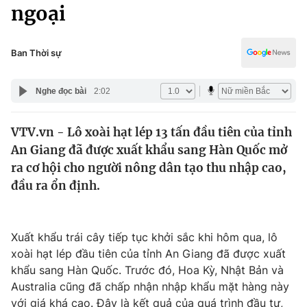
Chính trị
ngoại
Truyền hình
Văn hóa - Giải trí
Xã hội
Y tế
Ban Thời sự
Đời sống
Pháp luật
Công nghệ
Nghe đọc bài
2:02
Giáo dục
Y tế
VTV.vn - Lô xoài hạt lép 13 tấn đầu tiên của tỉnh
An Giang đã được xuất khẩu sang Hàn Quốc mở
Thế giới
ra cơ hội cho người nông dân tạo thu nhập cao,
đầu ra ổn định.
Tin tức
Kinh tế
Thế giới đó đây
Tài chính
Xuất khẩu trái cây tiếp tục khởi sắc khi hôm qua, lô
Dữ liệu và đời sống
Câu chuyện quốc tế
xoài hạt lép đầu tiên của tỉnh An Giang đã được xuất
Thị trường
khẩu sang Hàn Quốc. Trước đó, Hoa Kỳ, Nhật Bản và
Truyền hình
Góc doanh nghiệp
Australia cũng đã chấp nhận nhập khẩu mặt hàng này
với giá khá cao. Đây là kết quả của quá trình đầu tư,