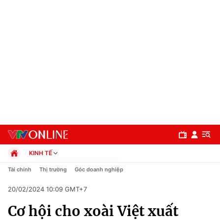
KINH TẾ
Chính trị
Tài chính
Thị trường
Góc doanh nghiệp
Xã hội
20/02/2024 10:09 GMT+7
Pháp luật
Chuyên mục
Kinh tế
Cơ hội cho xoài Việt xuất
Thể thao