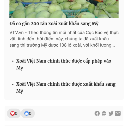
Ðiện thoại Thời báo VTV:
024.66 897 897
Email:
toasoan@vtv.vn
Liên hệ quảng cáo:
024-7300.7108
Đã có gần 200 tấn xoài xuất khẩu sang Mỹ
VTV.vn - Theo thông tin mới nhất của Cục Bảo vệ thực
vật, tính đến thời điểm này, chúng ta đã xuất khẩu
sang thị trường Mỹ được 108 lô xoài, với khối lượng...
Xoài Việt Nam chính thức được cấp phép vào
Mỹ
Xoài Việt Nam chính thức được xuất khẩu sang
Mỹ
® Cấm sao chép dưới mọi hình thức nếu không có sự chấp
thuận bằng văn bản. Ghi rõ nguồn VTV.vn khi phát hành lại
thông tin từ website này.
0
0