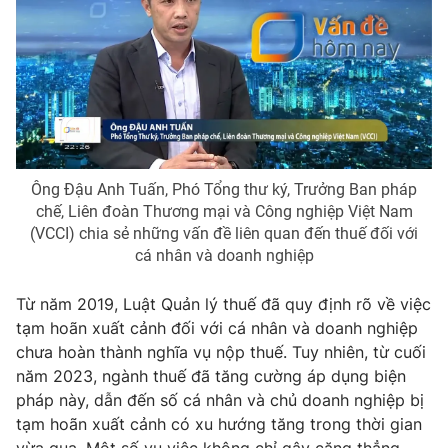
Email:
toasoan@vtv.vn
Liên hệ quảng cáo:
024-7300.7108
Ông Đậu Anh Tuấn, Phó Tổng thư ký, Trưởng Ban pháp
chế, Liên đoàn Thương mại và Công nghiệp Việt Nam
(VCCI) chia sẻ những vấn đề liên quan đến thuế đối với
cá nhân và doanh nghiệp
Từ năm 2019, Luật Quản lý thuế đã quy định rõ về việc
® Cấm sao chép dưới mọi hình thức nếu không có sự chấp
tạm hoãn xuất cảnh đối với cá nhân và doanh nghiệp
thuận bằng văn bản. Ghi rõ nguồn VTV.vn khi phát hành lại
chưa hoàn thành nghĩa vụ nộp thuế. Tuy nhiên, từ cuối
thông tin từ website này.
năm 2023, ngành thuế đã tăng cường áp dụng biện
pháp này, dẫn đến số cá nhân và chủ doanh nghiệp bị
tạm hoãn xuất cảnh có xu hướng tăng trong thời gian