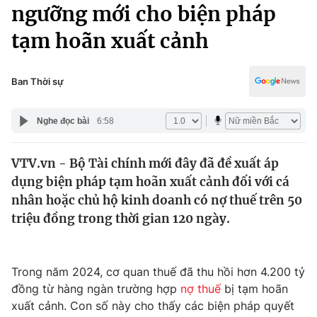
Chính trị
ngưỡng mới cho biện pháp
Truyền hình
tạm hoãn xuất cảnh
Văn hóa - Giải trí
Xã hội
Y tế
Đời sống
Ban Thời sự
Pháp luật
Công nghệ
Giáo dục
Nghe đọc bài
6:58
Y tế
VTV.vn - Bộ Tài chính mới đây đã đề xuất áp
Thế giới
dụng biện pháp tạm hoãn xuất cảnh đối với cá
Tin tức
nhân hoặc chủ hộ kinh doanh có nợ thuế trên 50
Kinh tế
triệu đồng trong thời gian 120 ngày.
Thế giới đó đây
Tài chính
Dữ liệu và đời sống
Câu chuyện quốc tế
Thị trường
Trong năm 2024, cơ quan thuế đã thu hồi hơn 4.200 tỷ
đồng từ hàng ngàn trường hợp
nợ thuế
bị tạm hoãn
Truyền hình
Góc doanh nghiệp
xuất cảnh. Con số này cho thấy các biện pháp quyết