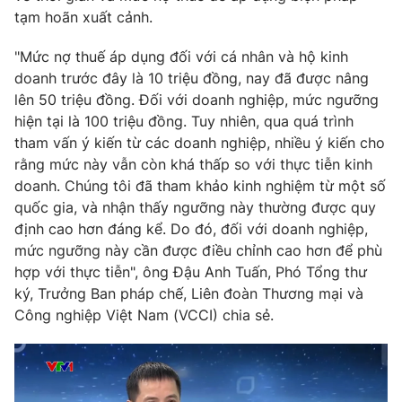
tạm hoãn xuất cảnh.
"Mức nợ thuế áp dụng đối với cá nhân và hộ kinh
doanh trước đây là 10 triệu đồng, nay đã được nâng
THỜI BÁO VTV
lên 50 triệu đồng. Đối với doanh nghiệp, mức ngưỡng
hiện tại là 100 triệu đồng. Tuy nhiên, qua quá trình
Theo dõi báo trên
tham vấn ý kiến từ các doanh nghiệp, nhiều ý kiến cho
rằng mức này vẫn còn khá thấp so với thực tiễn kinh
doanh. Chúng tôi đã tham khảo kinh nghiệm từ một số
Cơ quan chủ quản:
Đài Truyền hình Việt Nam
quốc gia, và nhận thấy ngưỡng này thường được quy
Cơ quan báo chí:
Thời báo VTV
định cao hơn đáng kể. Do đó, đối với doanh nghiệp,
Giấy phép hoạt động báo in và báo điện tử số 483/GP-BTTTT
mức ngưỡng này cần được điều chỉnh cao hơn để phù
cấp ngày 29/12/2023
hợp với thực tiễn", ông Đậu Anh Tuấn, Phó Tổng thư
Tổng Biên tập:
Vũ Thanh Thủy
ký, Trưởng Ban pháp chế, Liên đoàn Thương mại và
Phó Tổng Biên tập:
Nguyễn Thị Mỹ Hạnh, Phạm Quốc Thắng,
Công nghiệp Việt Nam (VCCI) chia sẻ.
Nguyễn Trọng Ninh
Tổng đài VTV:
024.38 355 931 - 024.38 355 932
Ðiện thoại Thời báo VTV:
024.66 897 897