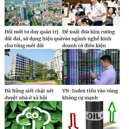
Đổi mới tư duy quản trị
Đề xuất đưa kim cương
đất đai, sử dụng hiệu quả
vào ngành nghề kinh
cho từng mét đất
doanh có điều kiện
Đà Nẵng siết chặt xét
VN-Index tiến vào vùng
duyệt nhà ở xã hội
kháng cự mạnh