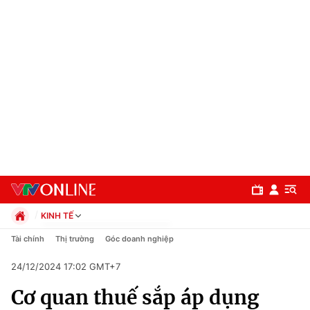
KINH TẾ
Chính trị
Tài chính
Thị trường
Góc doanh nghiệp
Xã hội
24/12/2024 17:02 GMT+7
Pháp luật
Chuyên mục
Kinh tế
Cơ quan thuế sắp áp dụng
Thể thao