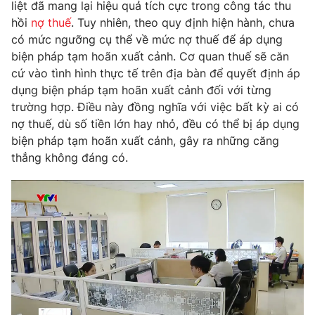
Phim VTV
liệt đã mang lại hiệu quả tích cực trong công tác thu
Giải trí
hồi
nợ thuế
. Tuy nhiên, theo quy định hiện hành, chưa
Hậu trường
có mức ngưỡng cụ thể về mức nợ thuế để áp dụng
Điện ảnh
Đời sống
biện pháp tạm hoãn xuất cảnh. Cơ quan thuế sẽ căn
Nhân vật
Âm nhạc
cứ vào tình hình thực tế trên địa bàn để quyết định áp
Du lịch
Khán giả
dụng biện pháp tạm hoãn xuất cảnh đối với từng
Giáo dục
Sao
trường hợp. Điều này đồng nghĩa với việc bất kỳ ai có
Làm đẹp
Giải sao mai
nợ thuế, dù số tiền lớn hay nhỏ, đều có thể bị áp dụng
Tuyển sinh
Công nghệ
biện pháp tạm hoãn xuất cảnh, gây ra những căng
Chất lượng cuộc sống
Học trực tuyến
thẳng không đáng có.
Hitech Công nghệ tương lai
Giao lưu trực tuyến
Sản phẩm
Lịch phát sóng
Thị trường
Tư vấn
Chuyên mục khác
Emagazine
Podcast