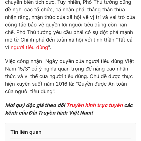
Phim VTV
chuyển biến tích cực. Tuy nhiên, Phó Thủ tướng cũng
Giải trí
đề nghị các tổ chức, cá nhân phải thẳng thắn thừa
Hậu trường
nhận rằng, nhận thức của xã hội về vị trí và vai trò của
Điện ảnh
công tác bảo vệ quyền lợi người tiêu dùng còn hạn
Đời sống
Nhân vật
chế. Phó Thủ tướng yêu cầu phải có sự đột phá mạnh
Âm nhạc
Du lịch
Khán giả
mẽ từ Chính phủ đến toàn xã hội với tinh thần "Tất cả
Giáo dục
Sao
vì
người tiêu dùng
".
Làm đẹp
Giải sao mai
Tuyển sinh
Việc công nhận "Ngày quyền của người tiêu dùng Việt
Công nghệ
Chất lượng cuộc sống
Nam 15/3" có ý nghĩa quan trọng để nâng cao nhận
Học trực tuyến
Hitech Công nghệ tương lai
thức và vị thế của người tiêu dùng. Chủ đề được thực
Giao lưu trực tuyến
hiện xuyên suốt năm 2016 là: "Quyền được An toàn
Sản phẩm
của người tiêu dùng".
Lịch phát sóng
Thị trường
Mời quý độc giả theo dõi
Truyền hình trực tuyến
các
Tư vấn
kênh của Đài Truyền hình Việt Nam!
Chuyên mục khác
Tin liên quan
Emagazine
Podcast