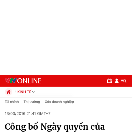
KINH TẾ
Chính trị
Tài chính
Thị trường
Góc doanh nghiệp
Xã hội
13/03/2016 21:41 GMT+7
Pháp luật
Chuyên mục
Kinh tế
Công bố Ngày quyền của
Thể thao