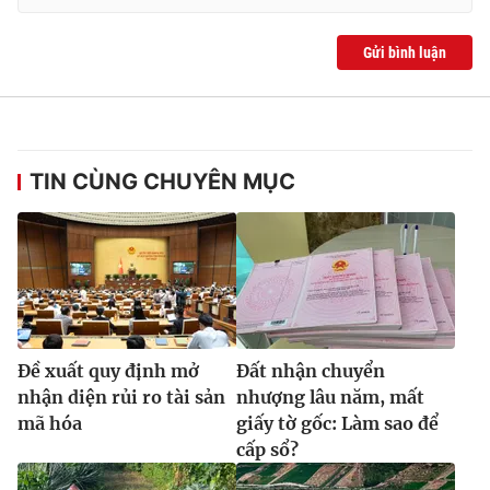
Ðiện thoại Thời báo VTV:
024.66 897 897
Email:
toasoan@vtv.vn
Gửi bình luận
Liên hệ quảng cáo:
024-7300.7108
TIN CÙNG CHUYÊN MỤC
Ðề xuất quy định mở
Đất nhận chuyển
® Cấm sao chép dưới mọi hình thức nếu không có sự chấp
nhận diện rủi ro tài sản
nhượng lâu năm, mất
thuận bằng văn bản. Ghi rõ nguồn VTV.vn khi phát hành lại
mã hóa
giấy tờ gốc: Làm sao để
thông tin từ website này.
cấp sổ?