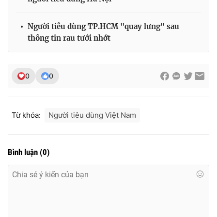
Người tiêu dùng TP.HCM "quay lưng" sau
thông tin rau tưới nhớt
THỜI BÁO VTV
0
0
Theo dõi báo trên
Từ khóa:
Người tiêu dùng Việt Nam
Cơ quan chủ quản:
Đài Truyền hình Việt Nam
Cơ quan báo chí:
Thời báo VTV
Giấy phép hoạt động báo in và báo điện tử số 483/GP-BTTTT
Bình luận
(
0
)
cấp ngày 29/12/2023
Tổng Biên tập:
Vũ Thanh Thủy
Phó Tổng Biên tập:
Nguyễn Thị Mỹ Hạnh, Phạm Quốc Thắng,
Nguyễn Trọng Ninh
Tổng đài VTV:
024.38 355 931 - 024.38 355 932