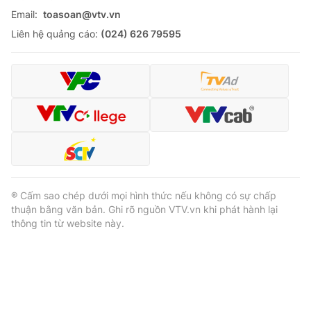
Email:
toasoan@vtv.vn
Liên hệ quảng cáo:
(024) 626 79595
® Cấm sao chép dưới mọi hình thức nếu không có sự chấp
thuận bằng văn bản. Ghi rõ nguồn VTV.vn khi phát hành lại
thông tin từ website này.