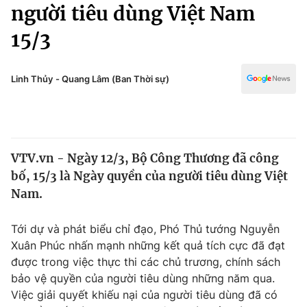
Chính trị
người tiêu dùng Việt Nam
Truyền hình
15/3
Văn hóa - Giải trí
Xã hội
Y tế
Đời sống
Linh Thủy - Quang Lâm (Ban Thời sự)
Pháp luật
Công nghệ
Giáo dục
Y tế
VTV.vn - Ngày 12/3, Bộ Công Thương đã công
Thế giới
bố, 15/3 là Ngày quyền của người tiêu dùng Việt
Tin tức
Nam.
Kinh tế
Thế giới đó đây
Tới dự và phát biểu chỉ đạo, Phó Thủ tướng Nguyễn
Tài chính
Dữ liệu và đời sống
Xuân Phúc nhấn mạnh những kết quả tích cực đã đạt
Câu chuyện quốc tế
Thị trường
được trong việc thực thi các chủ trương, chính sách
bảo vệ quyền của người tiêu dùng những năm qua.
Truyền hình
Góc doanh nghiệp
Việc giải quyết khiếu nại của người tiêu dùng đã có