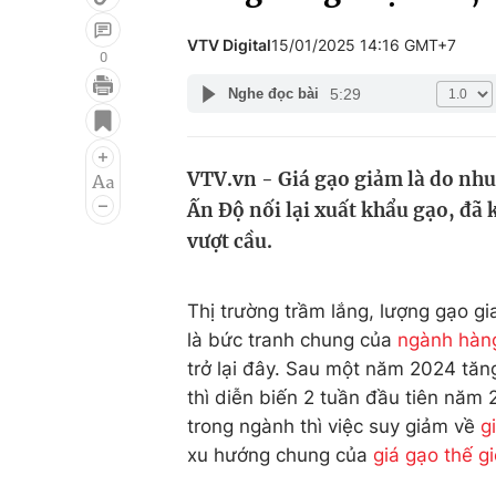
VTV Digital
15/01/2025 14:16 GMT+7
0
5:29
Nghe đọc bài
Giải trí
Đời sống
Điện ảnh
Du lịch
VTV.vn - Giá gạo giảm là do nhu 
Âm nhạc
Làm đẹp
Ấn Độ nối lại xuất khẩu gạo, đã
Sao
Chất lượng cuộc sốn
vượt cầu.
Thị trường trầm lắng, lượng gạo gia
là bức tranh chung của
ngành hàn
trở lại đây. Sau một năm 2024 tăn
thì diễn biến 2 tuần đầu tiên năm
trong ngành thì việc suy giảm về
g
xu hướng chung của
giá gạo thế gi