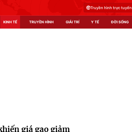
Truyền hình trực tuyến
KINH TẾ
TRUYỀN HÌNH
GIẢI TRÍ
Y TẾ
ĐỜI SỐNG
Pháp luật
Y tế
Truyền hình
Multimedia
Phim VTV
Video
Hậu trường
Shorts video
Nhân vật
Podcast
Khán giả
EMagazine
Giải sao mai
Photo
khiến giá gạo giảm
Infographic