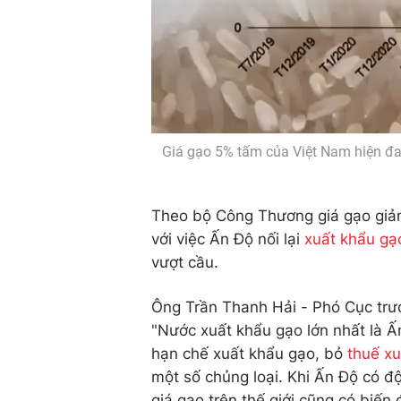
Giá gạo 5% tấm của Việt Nam hiện đ
Theo bộ Công Thương giá gạo giảm 
với việc Ấn Độ nối lại
xuất khẩu gạ
vượt cầu.
Ông Trần Thanh Hải - Phó Cục trư
"Nước xuất khẩu gạo lớn nhất là 
hạn chế xuất khẩu gạo, bỏ
thuế x
một số chủng loại. Khi Ấn Độ có độ
giá gạo trên thế giới cũng có biến