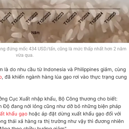
ang đứng mốc 434 USD/tấn, cũng là mức thấp nhất hơn 2 năm
vừa qua.
là do nhu cầu từ Indonesia và Philippines giảm, cùng
o
, đã khiến ngành hàng lúa gạo rơi vào thực trạng cung
ởng Cục Xuất nhập khẩu, Bộ Công thương cho biết:
Ấn Độ đang nới lỏng cũng như dỡ bỏ những biện pháp
uất khẩu gạo
hoặc áp đặt dừng xuất khẩu gạo đối với
ng thái xả hàng ra thị trường như vậy thì đương nhiên
 động theo chiều hướng giảm".