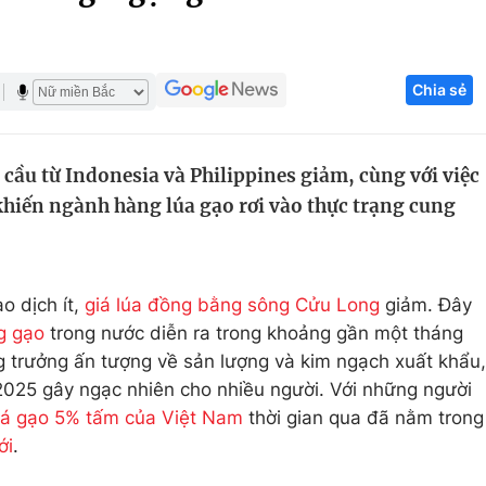
Góc ảnh
Chia sẻ
Giáo dục
Công nghệ
Tuyển sinh
Hitech Công ng
cầu từ Indonesia và Philippines giảm, cùng với việc
Học trực tuyến
Sản phẩm
 khiến ngành hàng lúa gạo rơi vào thực trạng cung
g
Thị trường
Tư vấn
o dịch ít,
giá lúa đồng bằng sông Cửu Long
giảm. Đây
g gạo
trong nước diễn ra trong khoảng gần một tháng
g trưởng ấn tượng về sản lượng và kim ngạch xuất khẩu,
 2025 gây ngạc nhiên cho nhiều người. Với những người
iá gạo 5% tấm của Việt Nam
thời gian qua đã nằm trong
ới
.