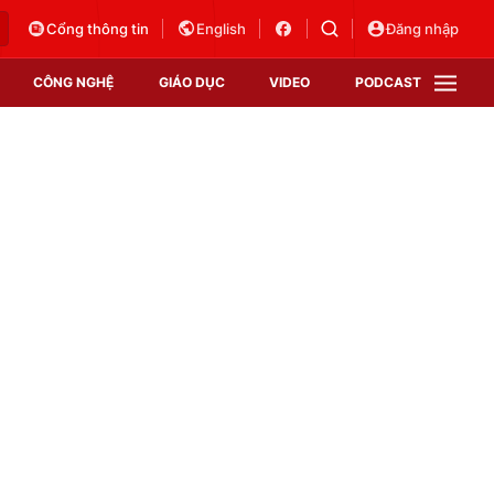
Cổng thông tin
English
Đăng nhập
CÔNG NGHỆ
GIÁO DỤC
VIDEO
PODCAST
VTV Money
VTV Thể thao
VTV Sức khoẻ
Bất động sản
Thị trường 24h
Tấm lòng Việt
Vươn mình bằng AI
VTV4
VTV8
VTV9
Lịch phát sóng
Giao lưu trực tuyến
Sự kiện