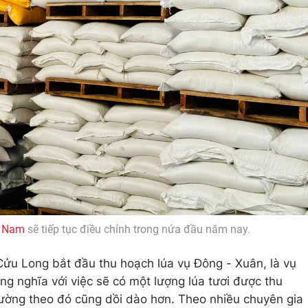
t Nam
sẽ tiếp tục điều chỉnh trong nửa đầu năm nay.
ửu Long bắt đầu thu hoạch lúa vụ Đông - Xuân, là vụ
ng nghĩa với việc sẽ có một lượng lúa tươi được thu
rường theo đó cũng dồi dào hơn. Theo nhiều chuyên gia