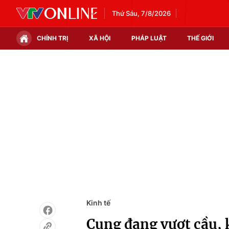
Thứ Sáu, 7/8/2026
CHÍNH TRỊ
XÃ HỘI
PHÁP LUẬT
THẾ GIỚI
Chính trị
Xã hội
Thế giới
Kinh tế
Tin tức
Tài chính
Thế giới đó đây
Thị trường
Câu chuyện quốc tế
Góc doanh nghiệp
Dữ liệu và đời sống
Kinh tế
Cung đang vượt cầu, 