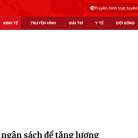
Truyền hình trực tuyến
KINH TẾ
TRUYỀN HÌNH
GIẢI TRÍ
Y TẾ
ĐỜI SỐNG
Pháp luật
Y tế
Truyền hình
Multimedia
Phim VTV
Video
Hậu trường
Shorts video
Nhân vật
Podcast
Khán giả
EMagazine
Giải sao mai
Photo
 ngân sách để tăng lương
Infographic