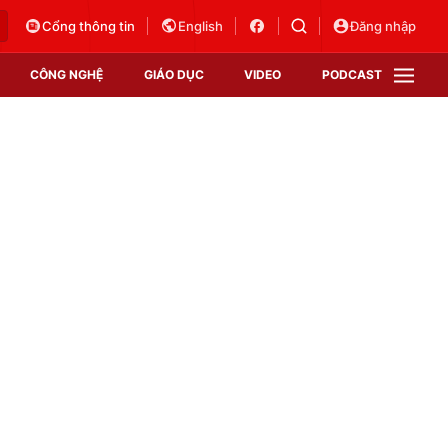
Cổng thông tin
English
Đăng nhập
CÔNG NGHỆ
GIÁO DỤC
VIDEO
PODCAST
VTV Money
VTV Thể thao
VTV Sức khoẻ
Bất động sản
Thị trường 24h
Tấm lòng Việt
Vươn mình bằng AI
VTV4
VTV8
VTV9
Lịch phát sóng
Giao lưu trực tuyến
Sự kiện