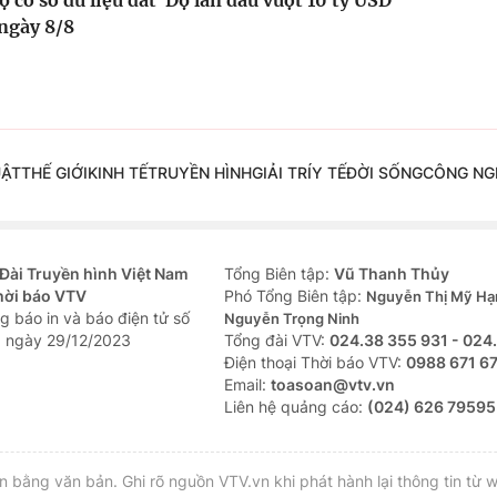
ộ cơ sở dữ liệu đất
Độ lần đầu vượt 10 tỷ USD
 ngày 8/8
UẬT
THẾ GIỚI
KINH TẾ
TRUYỀN HÌNH
GIẢI TRÍ
Y TẾ
ĐỜI SỐNG
CÔNG NG
Đài Truyền hình Việt Nam
Tổng Biên tập:
Vũ Thanh Thủy
hời báo VTV
Phó Tổng Biên tập:
Nguyễn Thị Mỹ Hạ
g báo in và báo điện tử số
Nguyễn Trọng Ninh
 ngày 29/12/2023
Tổng đài VTV:
024.38 355 931 - 024
Ðiện thoại Thời báo VTV:
0988 671 6
Email:
toasoan@vtv.vn
Liên hệ quảng cáo:
(024) 626 79595
bằng văn bản. Ghi rõ nguồn VTV.vn khi phát hành lại thông tin từ w