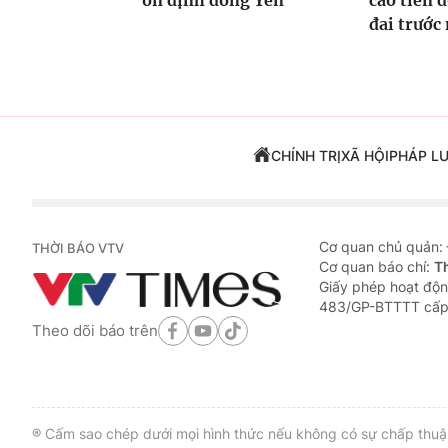
ổn định đồng Yen
cáo tiến đ
đai trước
CHÍNH TRỊ
XÃ HỘI
PHÁP L
Cơ quan chủ quản:
THỜI BÁO VTV
Cơ quan báo chí:
T
Giấy phép hoạt độn
483/GP-BTTTT cấp
Theo dõi báo trên
® Cấm sao chép dưới mọi hình thức nếu không có sự chấp thuận 