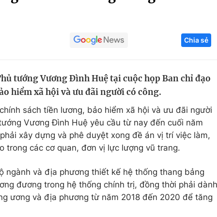
Góc ảnh
Chia sẻ
Giáo dục
Công nghệ
Tuyển sinh
Hitech Công ng
Thủ tướng Vương Đình Huệ tại cuộc họp Ban chỉ đạo
Học trực tuyến
Sản phẩm
bảo hiểm xã hội và ưu đãi người có công.
g
Thị trường
chính sách tiền lương, bảo hiểm xã hội và ưu đãi người
Tư vấn
 tướng Vương Đình Huệ yêu cầu từ nay đến cuối năm
hải xây dựng và phê duyệt xong đề án vị trí việc làm,
 trong các cơ quan, đơn vị lực lượng vũ trang.
ộ ngành và địa phương thiết kế hệ thống thang bảng
ng đương trong hệ thống chính trị, đồng thời phải dàn
ung ương và địa phương từ năm 2018 đến 2020 để tăng