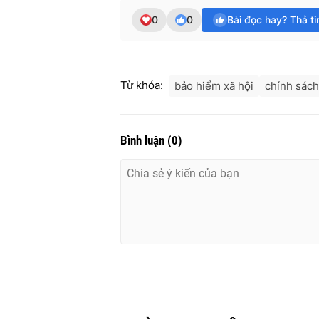
0
0
Bài đọc hay? Thả t
Từ khóa:
bảo hiểm xã hội
chính sách
Bình luận
(
0
)