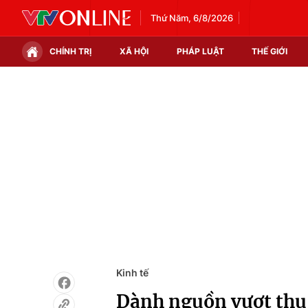
Thứ Năm, 6/8/2026
CHÍNH TRỊ
XÃ HỘI
PHÁP LUẬT
THẾ GIỚI
Chính trị
Xã hội
Thế giới
Kinh tế
Tin tức
Tài chính
Thế giới đó đây
Thị trường
Câu chuyện quốc tế
Góc doanh nghiệp
Dữ liệu và đời sống
Kinh tế
Dành nguồn vượt thu