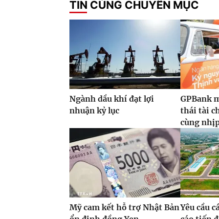
TIN CÙNG CHUYÊN MỤC
Ngành dầu khí đạt lợi
GPBank m
nhuận kỷ lục
thái tài 
cùng nhịp 
Mỹ cam kết hỗ trợ Nhật Bản
Yêu cầu c