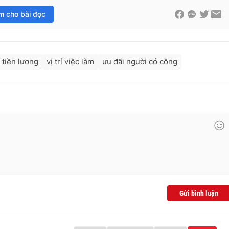
im cho bài đọc
 tiền lương
vị trí việc làm
ưu đãi người có công
Gửi bình luận