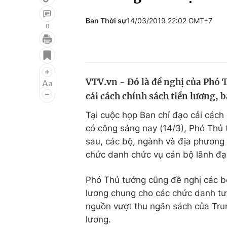
Ban Thời sự
14/03/2019 22:02 GMT+7
0
Giải trí
Đời sống
Điện ảnh
Du lịch
VTV.vn - Đó là đề nghị của Phó 
Âm nhạc
Làm đẹp
cải cách chính sách tiền lương, 
Sao
Chất lượng cuộc sốn
Tại cuộc họp Ban chỉ đạo cải cách 
có công sáng nay (14/3), Phó Thủ
sau, các bộ, ngành và địa phương p
chức danh chức vụ cán bộ lãnh đạo
Phó Thủ tướng cũng đề nghị các b
lương chung cho các chức danh tươ
nguồn vượt thu ngân sách của Tr
lương.