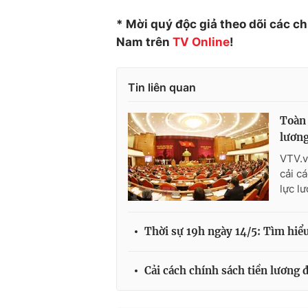
* Mời quý độc giả theo dõi các c
Nam trên
TV Online
!
Tin liên quan
Toàn 
lươn
VTV.v
cải c
lực l
Thời sự 19h ngày 14/5: Tìm hiểu
Cải cách chính sách tiền lương 