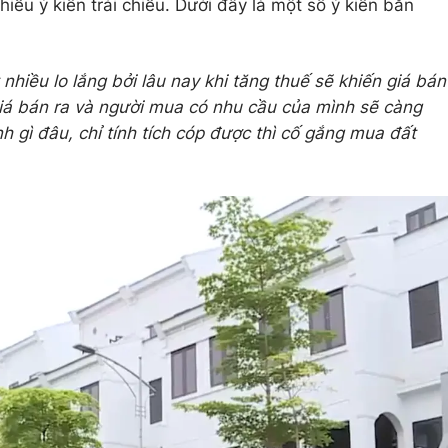
iều ý kiến trái chiều. Dưới đây là một số ý kiến băn
t nhiều lo lắng bởi lâu nay khi tăng thuế sẽ khiến giá bán
 giá bán ra và người mua có nhu cầu của mình sẽ càng
h gì đâu, chỉ tính tích cóp được thì cố gắng mua đất