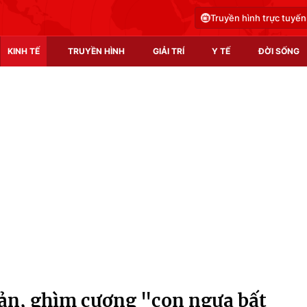
Truyền hình trực tuyến
KINH TẾ
TRUYỀN HÌNH
GIẢI TRÍ
Y TẾ
ĐỜI SỐNG
Pháp luật
Y tế
Truyền hình
Multimedia
Phim VTV
Video
Hậu trường
Shorts video
Nhân vật
Podcast
Khán giả
EMagazine
Giải sao mai
Photo
ản, ghìm cương "con ngựa bất
Infographic