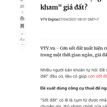
kham" giá đất?
0
VTV Digital
27/04/2021 06:01 GMT+7
Giải trí
Đời sống
Điện ảnh
Du lịch
Âm nhạc
Làm đẹp
VTV.vn - Cơn sốt đất xuất hiện c
Sao
Chất lượng cuộc sốn
trong một thời gian ngắn, giá đấ
Nhiều người băn khoăn tự hỏi: Đề
đất" đầu cơ, liệu có giúp
cơn sốt đ
Đề xuất dùng công cụ thuế để ng
"Sốt đất" có lẽ là cụm từ được nhắ
chuyên gia, thủ phạm chính của các