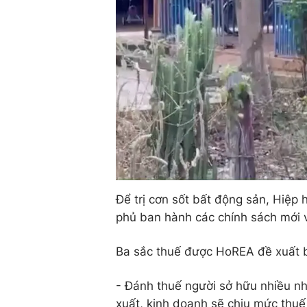
Để trị cơn sốt bất động sản, Hiệ
phủ ban hành các chính sách mới 
Ba sắc thuế được HoREA đề xuất 
- Đánh thuế người sở hữu nhiều n
xuất, kinh doanh sẽ chịu mức thuế 