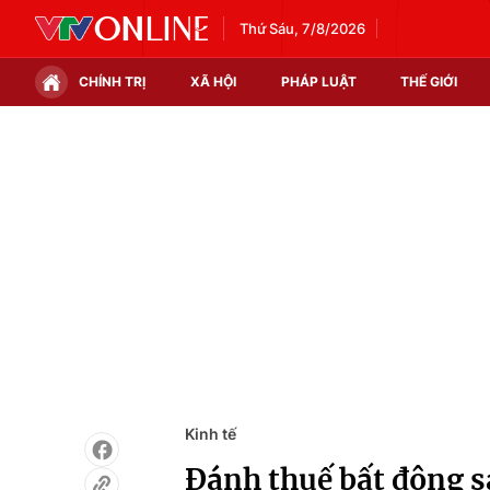
Thứ Sáu, 7/8/2026
CHÍNH TRỊ
XÃ HỘI
PHÁP LUẬT
THẾ GIỚI
Chính trị
Xã hội
Thế giới
Kinh tế
Tin tức
Tài chính
Thế giới đó đây
Thị trường
Câu chuyện quốc tế
Góc doanh nghiệp
Dữ liệu và đời sống
Kinh tế
Đánh thuế bất động s