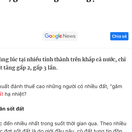
Góc ảnh
Giáo dục
Công nghệ
Chia sẻ
Tuyển sinh
Hitech Công ng
Học trực tuyến
Sản phẩm
ùng lúc tại nhiều tỉnh thành trên khắp cả nước, chỉ
g
Thị trường
t tăng gấp 2, gấp 3 lần.
Tư vấn
 xuất đánh thuế cao những người có nhiều đất, "găm
ất
hạ nhiệt?
ăn sốt đất
c đến nhiều nhất trong suốt thời gian qua. Theo nhiều
 đợt sốt đất là do giới đầu nậu, cò đất tung tin đồn