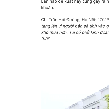
Lần nào đề xuất này cũng gây ra nh
khoăn:
Chị Trần Hải Đường, Hà Nội: "
Tôi í
tăng lên vì người bán sẽ tính vào
khó mua hơn. Tôi có biết kinh doan
thôi
".