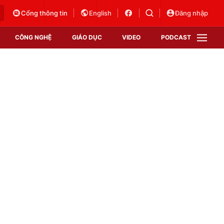
Cổng thông tin
English
Đăng nhập
CÔNG NGHỆ
GIÁO DỤC
VIDEO
PODCAST
VTV Money
VTV Thể thao
VTV Sức khoẻ
Bất động sản
Thị trường 24h
Tấm lòng Việt
Vươn mình bằng AI
VTV4
VTV8
VTV9
Lịch phát sóng
Giao lưu trực tuyến
Sự kiện