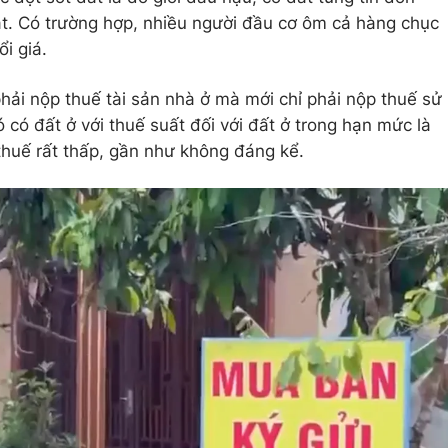
thật. Có trường hợp, nhiều người đầu cơ ôm cả hàng chục
ổi giá.
hải nộp thuế tài sản nhà ở mà mới chỉ phải nộp thuế sử
 có đất ở với thuế suất đối với đất ở trong hạn mức là
huế rất thấp, gần như không đáng kể.