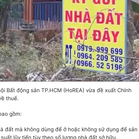
p hội Bất động sản TP.HCM (HoREA) vừa đề xuất Chính
về thuế.
bao gồm:
hà đất mà không dùng để ở hoặc không sử dụng để sản
suất lũy tiến tùy theo số lượng nhà đất sở hữu.