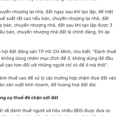
uyển nhượng lại nhà, đất ngay sau khi tạo lập, để triệt
huế suất rất cao nếu bán, chuyển nhượng lại nhà, đất
p bán, chuyển nhượng nhà, đất sau khi tạo lập được 3
u bán, chuyển nhượng nhà đất là chính đáng, thì áp
hội Bất động sản TP Hồ Chí Minh, cho biết: "Đánh thuế
ất không dùng nhằm mục đích để ở, không dùng để đầu
uế cao hơn đối với những người chỉ có để ở mà thôi".
 đánh thuế cao để xử lý các trường hợp chậm đưa đất và
ào sản xuất kinh doanh, để hoang hoá đất đai.
ông cụ thuế để chặn sốt đất
ất về đánh thuế người sở hữu nhiều BĐS được đưa ra.