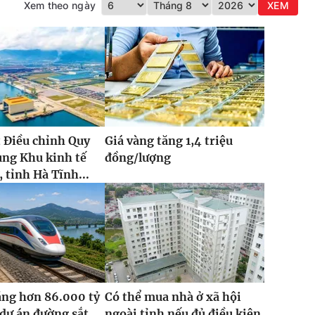
Xem theo ngày
XEM
 Điều chỉnh Quy
Giá vàng tăng 1,4 triệu
ung Khu kinh tế
đồng/lượng
 tỉnh Hà Tĩnh...
ăng hơn 86.000 tỷ
Có thể mua nhà ở xã hội
dự án đường sắt
ngoài tỉnh nếu đủ điều kiện