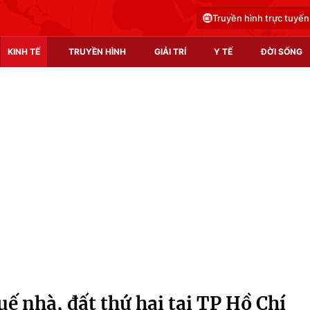
Truyền hình trực tuyến
KINH TẾ
TRUYỀN HÌNH
GIẢI TRÍ
Y TẾ
ĐỜI SỐNG
Pháp luật
Y tế
Truyền hình
Multimedia
Phim VTV
Video
Hậu trường
Shorts video
Nhân vật
Podcast
Khán giả
EMagazine
Giải sao mai
Photo
ế nhà, đất thứ hai tại TP Hồ Chí
Infographic