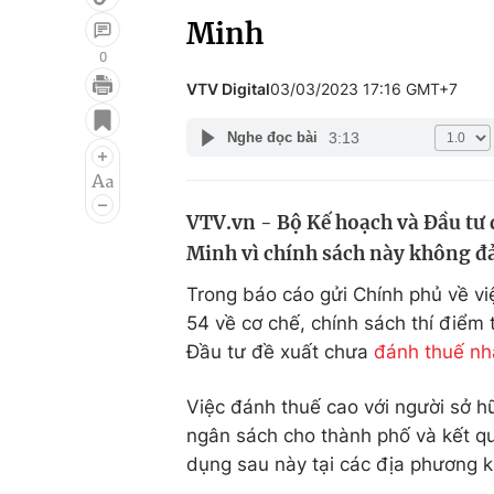
Minh
0
VTV Digital
03/03/2023 17:16 GMT+7
Giải trí
Đời sống
3:13
Nghe đọc bài
Điện ảnh
Du lịch
Âm nhạc
Làm đẹp
VTV.vn - Bộ Kế hoạch và Đầu tư đ
Sao
Chất lượng cuộc sốn
Minh vì chính sách này không đ
Trong báo cáo gửi Chính phủ về vi
54 về cơ chế, chính sách thí điểm 
Đầu tư đề xuất chưa
đánh thuế nh
Việc đánh thuế cao với người sở h
ngân sách cho thành phố và kết qu
dụng sau này tại các địa phương k