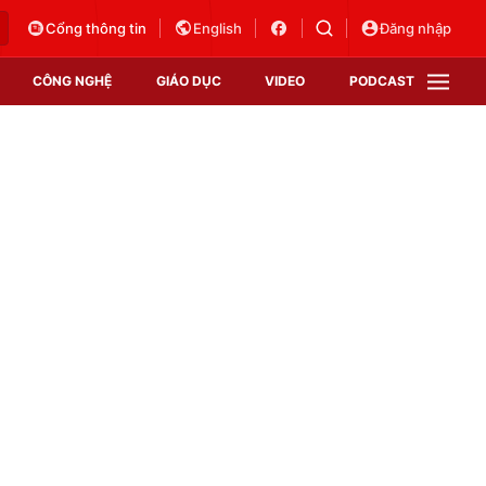
Cổng thông tin
English
Đăng nhập
CÔNG NGHỆ
GIÁO DỤC
VIDEO
PODCAST
VTV Money
VTV Thể thao
VTV Sức khoẻ
Bất động sản
Thị trường 24h
Tấm lòng Việt
Vươn mình bằng AI
VTV4
VTV8
VTV9
Lịch phát sóng
Giao lưu trực tuyến
Sự kiện