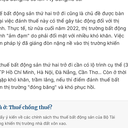
ế bất động sản thứ hai trở đi cũng là chủ đề được bàn
ại việc đánh thuế này có thể gây tác động đối với thị
h. Thực tế, từ nửa cuối năm 2022, thị trường bất động
nh "ảm đạm" do phải đối mặt với nhiều khó khăn. Việc
n pháp lý đã giáng đòn nặng nề vào thị trường khiến
huế bất động sản thứ hai trở đi cần có lộ trình cụ thể (
 TP Hồ Chí Minh, Hà Nội, Đà Nẵng, Cần Thơ… Còn ở thời
 gặp khó khăn, trầm lắng, nếu thí điểm đánh thuế bất
n thị trường "đóng băng" và khó phục hồi.
à ở: Thuế chồng thuế?
lấy ý kiến về các chính sách thu thuế bất động sản của Bộ Tài
g khiến thị trường nhà đất xôn xao.