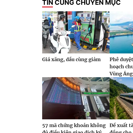
TIN CÙNG CHUYÊN MỤC
Giá xăng, dầu cùng giảm
Phê duyệt
hoạch ch
Vũng Áng,
57 mã chứng khoán không
Đề xuất t
đủ điều kiện giao dịch ký
đồng cho 