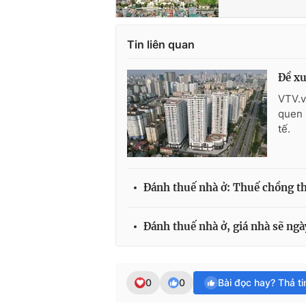
Tin liên quan
Đề xu
VTV.v
quen 
tế.
Đánh thuế nhà ở: Thuế chồng t
Đánh thuế nhà ở, giá nhà sẽ ngà
0
0
Bài đọc hay? Thả t