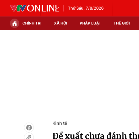
Thứ Sáu, 7/8/2026
CHÍNH TRỊ
XÃ HỘI
PHÁP LUẬT
THẾ GIỚI
Chính trị
Xã hội
Thế giới
Kinh tế
Tin tức
Tài chính
Thế giới đó đây
Thị trường
Câu chuyện quốc tế
Góc doanh nghiệp
Dữ liệu và đời sống
Kinh tế
Đề xuất chưa đánh thu