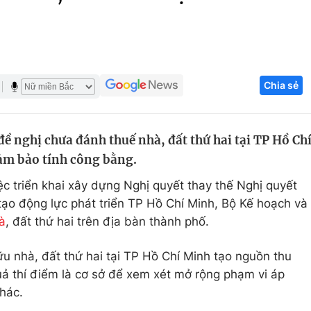
Góc ảnh
Giáo dục
Công nghệ
Chia sẻ
Tuyển sinh
Hitech Công ng
Học trực tuyến
Sản phẩm
ề nghị chưa đánh thuế nhà, đất thứ hai tại TP Hồ Ch
g
Thị trường
ảm bảo tính công bằng.
Tư vấn
ệc triển khai xây dựng Nghị quyết thay thế Nghị quyết
tạo động lực phát triển TP Hồ Chí Minh, Bộ Kế hoạch và
à
, đất thứ hai trên địa bàn thành phố.
ữu nhà, đất thứ hai tại TP Hồ Chí Minh tạo nguồn thu
ả thí điểm là cơ sở để xem xét mở rộng phạm vi áp
hác.