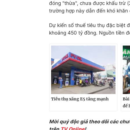
đóng "thừa", chưa được khấu trừ (
trường hợp này dẫn đến khó khăn 
Dự kiến số thuế tiêu thụ đặc biệ
khoảng 450 tỷ đồng. Nguồn tiền để
Tiêu thụ xăng E5 tăng mạnh
Bài
để 
Mời quý độc giả theo dõi các chư
trên
TV Online
!