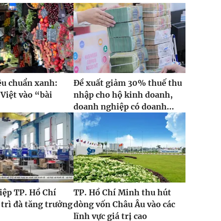
iêu chuẩn xanh:
Đề xuất giảm 30% thuế thu
Việt vào “bài
nhập cho hộ kinh doanh,
”
doanh nghiệp có doanh...
iệp TP. Hồ Chí
TP. Hồ Chí Minh thu hút
trì đà tăng trưởng
dòng vốn Châu Âu vào các
lĩnh vực giá trị cao