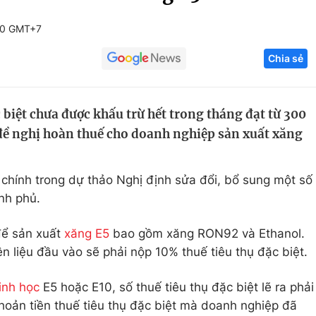
Góc ảnh
00 GMT+7
Chia sẻ
Giáo dục
Công nghệ
Tuyển sinh
Hitech Công ng
c biệt chưa được khấu trừ hết trong tháng đạt từ 300
Học trực tuyến
Sản phẩm
h đề nghị hoàn thuế cho doanh nghiệp sản xuất xăng
g
Thị trường
Tư vấn
 chính trong dự thảo Nghị định sửa đổi, bổ sung một số
nh phủ.
 để sản xuất
xăng E5
bao gồm xăng RON92 và Ethanol.
 liệu đầu vào sẽ phải nộp 10% thuế tiêu thụ đặc biệt.
inh học
E5 hoặc E10, số thuế tiêu thụ đặc biệt lẽ ra phải
khoản tiền thuế tiêu thụ đặc biệt mà doanh nghiệp đã