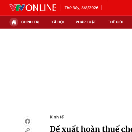
Thứ Bảy, 8/8/2026
CHÍNH TRỊ
XÃ HỘI
PHÁP LUẬT
THẾ GIỚI
Chính trị
Xã hội
Thế giới
Kinh tế
Tin tức
Tài chính
Thế giới đó đây
Thị trường
Câu chuyện quốc tế
Góc doanh nghiệp
Dữ liệu và đời sống
Kinh tế
Đề xuất hoàn thuế ch