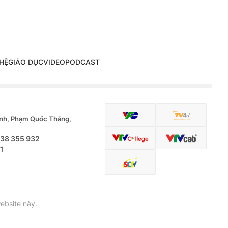
HỆ
GIÁO DỤC
VIDEO
PODCAST
nh, Phạm Quốc Thắng,
.38 355 932
71
ebsite này.