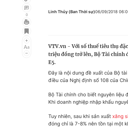
Linh Thủy (Ban Thời sự)
06/09/2018 06:
0
Giải trí
Đời sống
Điện ảnh
Du lịch
VTV.vn - Với số thuế tiêu thụ đặ
Âm nhạc
Làm đẹp
triệu đồng trở lên, Bộ Tài chín
Sao
Chất lượng cuộc sốn
E5.
Đây là nội dung đề xuất của Bộ tài
điều của Nghị định số 108 của Chí
Bộ Tài chính cho biết nguyên liệu
Khi doanh nghiệp nhập khẩu nguyên
Tuy nhiên, sau khi sản xuất
xăng s
đóng chỉ là 7-8% nên tồn tại một 