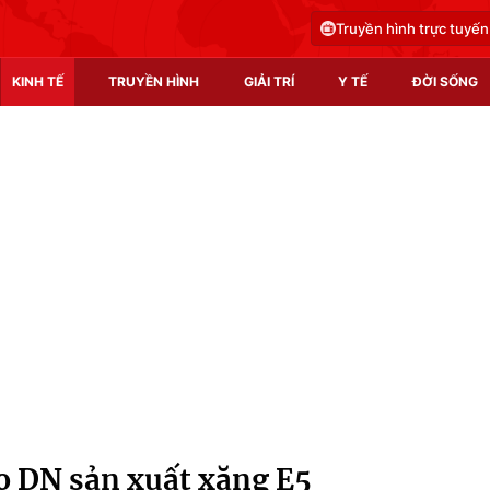
Truyền hình trực tuyến
KINH TẾ
TRUYỀN HÌNH
GIẢI TRÍ
Y TẾ
ĐỜI SỐNG
Pháp luật
Y tế
Truyền hình
Multimedia
Phim VTV
Video
Hậu trường
Shorts video
Nhân vật
Podcast
Khán giả
EMagazine
Giải sao mai
Photo
o DN sản xuất xăng E5
Infographic