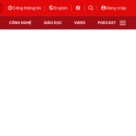
Cổng thông tin
English
Đăng nhập
CÔNG NGHỆ
GIÁO DỤC
VIDEO
PODCAST
VTV Money
VTV Thể thao
VTV Sức khoẻ
Bất động sản
Thị trường 24h
Tấm lòng Việt
Vươn mình bằng AI
VTV4
VTV8
VTV9
Lịch phát sóng
Giao lưu trực tuyến
Sự kiện