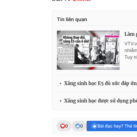
Tin liên quan
Làm g
VTV.v
nhiễm
Tuy n
Xăng sinh học E5 đủ sức đáp ứn
Xăng sinh học được sử dụng phổ 
0
0
Bài đọc hay? Thả t