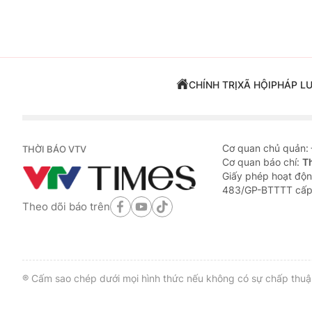
CHÍNH TRỊ
XÃ HỘI
PHÁP L
Cơ quan chủ quản:
THỜI BÁO VTV
Cơ quan báo chí:
T
Giấy phép hoạt độn
483/GP-BTTTT cấp
Theo dõi báo trên
® Cấm sao chép dưới mọi hình thức nếu không có sự chấp thuận 