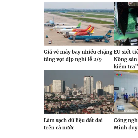
Giá vé máy bay nhiều chặng
EU siết t
tăng vọt dịp nghỉ lễ 2/9
Nông sản 
kiểm tra
Làm sạch dữ liệu đất đai
Công ngh
trên cả nước
Minh duy 