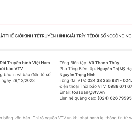
UẬT
THẾ GIỚI
KINH TẾ
TRUYỀN HÌNH
GIẢI TRÍ
Y TẾ
ĐỜI SỐNG
CÔNG NG
Đài Truyền hình Việt Nam
Tổng Biên tập:
Vũ Thanh Thủy
hời báo VTV
Phó Tổng Biên tập:
Nguyễn Thị Mỹ Hạ
g báo in và báo điện tử số
Nguyễn Trọng Ninh
 ngày 29/12/2023
Tổng đài VTV:
024.38 355 931 - 024
Ðiện thoại Thời báo VTV:
0988 671 6
Email:
toasoan@vtv.vn
Liên hệ quảng cáo:
(024) 626 79595
bằng văn bản. Ghi rõ nguồn VTV.vn khi phát hành lại thông tin từ w