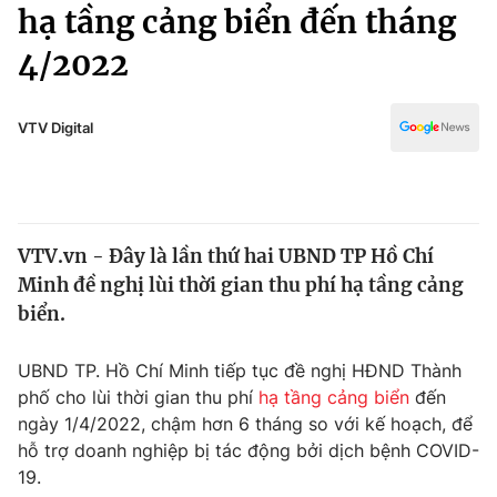
Chính trị
hạ tầng cảng biển đến tháng
Truyền hình
4/2022
Văn hóa - Giải trí
Xã hội
Y tế
Đời sống
VTV Digital
Pháp luật
Công nghệ
Giáo dục
Y tế
VTV.vn - Đây là lần thứ hai UBND TP Hồ Chí
Thế giới
Minh đề nghị lùi thời gian thu phí hạ tầng cảng
Tin tức
biển.
Kinh tế
Thế giới đó đây
UBND TP. Hồ Chí Minh tiếp tục đề nghị HĐND Thành
Tài chính
Dữ liệu và đời sống
phố cho lùi thời gian thu phí
hạ tầng cảng biển
đến
Câu chuyện quốc tế
Thị trường
ngày 1/4/2022, chậm hơn 6 tháng so với kế hoạch, để
hỗ trợ doanh nghiệp bị tác động bởi dịch bệnh COVID-
Truyền hình
Góc doanh nghiệp
19.