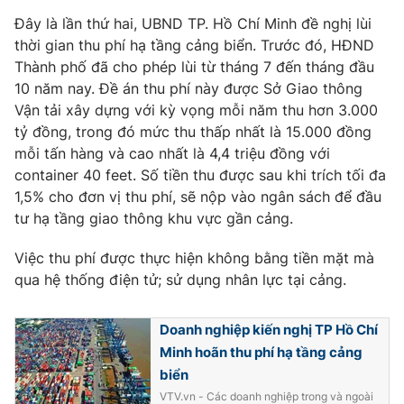
Phim VTV
Giải trí
Đây là lần thứ hai, UBND TP. Hồ Chí Minh đề nghị lùi
Hậu trường
thời gian thu phí hạ tầng cảng biển. Trước đó, HĐND
Điện ảnh
Thành phố đã cho phép lùi từ tháng 7 đến tháng đầu
Đời sống
Nhân vật
10 năm nay. Đề án thu phí này được Sở Giao thông
Âm nhạc
Du lịch
Vận tải xây dựng với kỳ vọng mỗi năm thu hơn 3.000
Khán giả
Giáo dục
Sao
tỷ đồng, trong đó mức thu thấp nhất là 15.000 đồng
Làm đẹp
Giải sao mai
mỗi tấn hàng và cao nhất là 4,4 triệu đồng với
Tuyển sinh
container 40 feet. Số tiền thu được sau khi trích tối đa
Công nghệ
Chất lượng cuộc sống
1,5% cho đơn vị thu phí, sẽ nộp vào ngân sách để đầu
Học trực tuyến
Hitech Công nghệ tương lai
tư hạ tầng giao thông khu vực gần cảng.
Giao lưu trực tuyến
Sản phẩm
Việc thu phí được thực hiện không bằng tiền mặt mà
qua hệ thống điện tử; sử dụng nhân lực tại cảng.
Lịch phát sóng
Thị trường
Tư vấn
Doanh nghiệp kiến nghị TP Hồ Chí
Chuyên mục khác
Minh hoãn thu phí hạ tầng cảng
biển
Emagazine
Podcast
VTV.vn - Các doanh nghiệp trong và ngoài