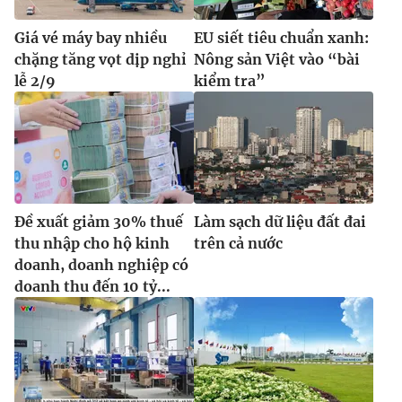
Giá vé máy bay nhiều
EU siết tiêu chuẩn xanh:
chặng tăng vọt dịp nghỉ
Nông sản Việt vào “bài
lễ 2/9
kiểm tra”
Đề xuất giảm 30% thuế
Làm sạch dữ liệu đất đai
thu nhập cho hộ kinh
trên cả nước
doanh, doanh nghiệp có
doanh thu đến 10 tỷ...