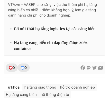
VTV.vn - VASEP cho rằng, việc thu thêm phí hạ tầng
cảng biển có nhiều điểm không hợp lý, làm gia tăng
gánh nặng chi phí cho doanh nghiệp.
THỜI BÁO VTV
Gỡ nút thắt hạ tầng logistics tại các cảng biển
Hạ tầng cảng biển chỉ đáp ứng được 20%
Theo dõi báo trên
container
Cơ quan chủ quản:
Đài Truyền hình Việt Nam
0
0
Cơ quan báo chí:
Thời báo VTV
Giấy phép hoạt động báo in và báo điện tử số 483/GP-BTTTT
cấp ngày 29/12/2023
Tổng Biên tập:
Vũ Thanh Thủy
Từ khóa:
hạ tầng giao thông
hỗ trợ doanh nghiệp
Phó Tổng Biên tập:
Nguyễn Thị Mỹ Hạnh, Phạm Quốc Thắng,
Hạ tầng cảng biển
hệ thống điện tử
Nguyễn Trọng Ninh
Tổng đài VTV:
024.38 355 931 - 024.38 355 932