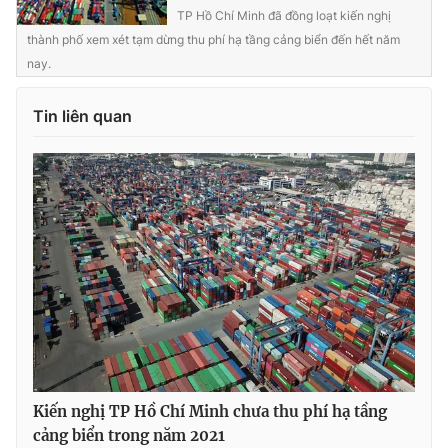
TP Hồ Chí Minh đã đồng loạt kiến nghị
Photo
Infographic
thành phố xem xét tạm dừng thu phí hạ tầng cảng biển đến hết năm
nay.
Video
Shorts video
Tin liên quan
VTV Money
VTV Thể thao
VTV Sức khoẻ
Bất động sản
Thị trường 24h
Tấm lòng Việt
VTV4
Vươn mình bằng AI
VTV9
VTV8
Kiến nghị TP Hồ Chí Minh chưa thu phí hạ tầng
cảng biển trong năm 2021
Liên hệ tòa soạn
English