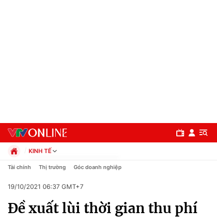
KINH TẾ
Chính trị
Tài chính
Thị trường
Góc doanh nghiệp
Xã hội
19/10/2021 06:37 GMT+7
Pháp luật
Chuyên mục
Kinh tế
Đề xuất lùi thời gian thu phí
Thể thao