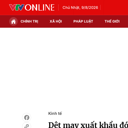
Chủ Nhật, 9/8/2026
CHÍNH TRỊ
XÃ HỘI
PHÁP LUẬT
THẾ GIỚI
Chính trị
Xã hội
Thế giới
Kinh tế
Tin tức
Tài chính
Thế giới đó đây
Thị trường
Câu chuyện quốc tế
Góc doanh nghiệp
Dữ liệu và đời sống
Kinh tế
Dệt may xuất khẩu đ