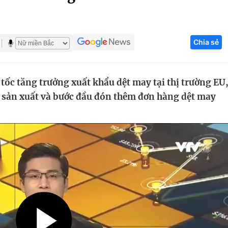
Góc ảnh
Chia sẻ
Giáo dục
Công nghệ
Tuyển sinh
Hitech Công ng
t tốc tăng trưởng xuất khẩu dệt may tại thị trường EU
Học trực tuyến
Sản phẩm
t sản xuất và bước đầu đón thêm đơn hàng dệt may
g
Thị trường
Tư vấn