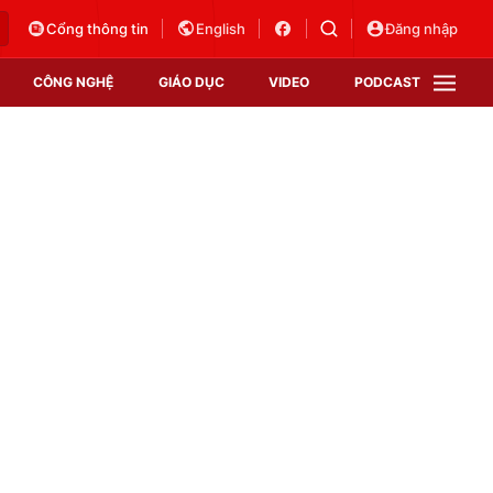
Cổng thông tin
English
Đăng nhập
CÔNG NGHỆ
GIÁO DỤC
VIDEO
PODCAST
VTV Money
VTV Thể thao
VTV Sức khoẻ
Bất động sản
Thị trường 24h
Tấm lòng Việt
Vươn mình bằng AI
VTV4
VTV8
VTV9
Lịch phát sóng
Giao lưu trực tuyến
Sự kiện