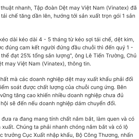
ỹ thuật nhanh, Tập đoàn Dệt may Việt Nam (Vinatex) đã
tái chế tăng dần lên, hướng tới sản xuất trọn gói 1 sản
o dài kéo dài 4 - 5 tháng từ kéo sợi tái chế, dệt kim,
c đúng cam kết người đứng đầu chuỗi thì đến quý 1 -
 thể đạt 25% tổng sản lượng", ông Lê Tiến Trường, Chủ
t may Việt Nam (Vinatex), thông tin.
nhất mà các doanh nghiệp dệt may xuất khẩu phải đối
kiểm soát được chất lượng của chuỗi cung ứng. Bên
n vững tăng cao khiến nhiều doanh nghiệp chưa đủ
ơ hội sẽ đến nếu doanh nghiệp dám chuyển đổi.
u đưa ra đang mang tính chất nắm bắt, làm quen và có
n xuất. Chúng ta phải nhanh chóng nắm bắt và có lộ
Cục trưởng Cục Xuất nhập khẩu, Bộ Công Thương, nhấn