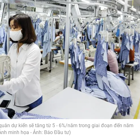
uân dự kiến sẽ tăng từ 5 - 6%/năm trong giai đoạn đến năm
Ảnh minh họa - Ảnh: Báo Đầu tư)