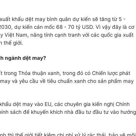
uất khẩu dệt may bình quân dự kiến sẽ tăng từ 5 -
030, dự kiến cán mốc 68 - 70 tỷ USD. Vì vậy đây là cơ
y Việt Nam, nâng tính cạnh tranh với các quốc gia xuất
 thế giới.
anh ngành dệt may?
 trong Thỏa thuận xanh, trong đó có Chiến lược phát
t may và yêu cầu về tiêu chuẩn xanh cho sản phẩm may
t khẩu dệt may vào EU, các chuyên gia kiến nghị Chính
hính sách để khuyến khích nhà đầu tư đầu tư vào hướng
 thì thế giới tiết kiệm chi phí xử lý rác thải, bảo vệ môi