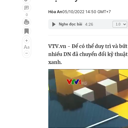
Hòa An
05/10/2022 14:50 GMT+7
0
4:26
Nghe đọc bài
Giải trí
Đời sống
Điện ảnh
Du lịch
VTV.vn - Để có thể duy trì và bứ
Âm nhạc
Làm đẹp
nhiều DN đã chuyển đổi kỹ thuậ
Sao
Chất lượng cuộc sốn
xanh.