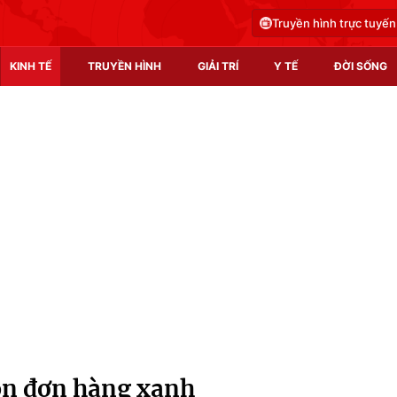
Truyền hình trực tuyến
KINH TẾ
TRUYỀN HÌNH
GIẢI TRÍ
Y TẾ
ĐỜI SỐNG
Pháp luật
Y tế
Truyền hình
Multimedia
Phim VTV
Video
Hậu trường
Shorts video
Nhân vật
Podcast
Khán giả
EMagazine
Giải sao mai
Photo
ón đơn hàng xanh
Infographic